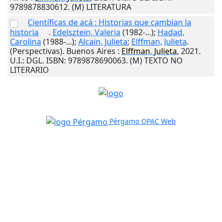
9789878830612. (M) LITERATURA
Científicas de acá : Historias que cambian la
historia
.
Edelsztein, Valeria
(1982-...);
Hadad,
Carolina
(1988-...);
Alcain, Julieta
;
Elffman, Julieta
.
(Perspectivas).
Buenos Aires
:
Elffman
,
Julieta
,
2021
.
U.I.
: DGL. ISBN: 9789878690063. (M) TEXTO NO
LITERARIO
Pérgamo OPAC Web