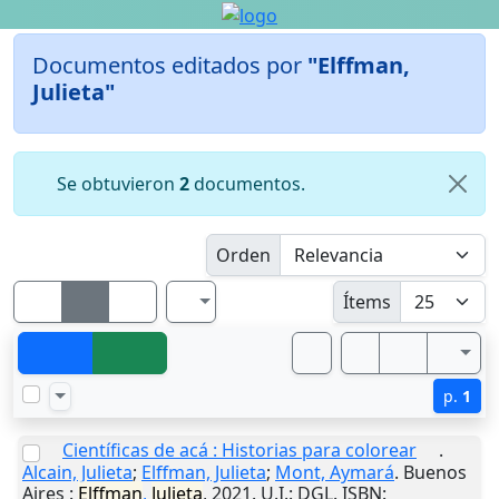
Documentos editados por
"Elffman,
Julieta"
Se obtuvieron
2
documentos.
Orden
Ítems
p.
1
Científicas de acá : Historias para colorear
.
Alcain, Julieta
;
Elffman, Julieta
;
Mont, Aymará
.
Buenos
Aires
:
Elffman
,
Julieta
,
2021
.
U.I.
: DGL. ISBN: