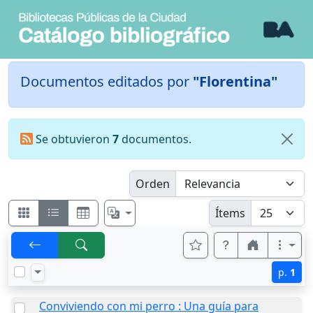
Documentos editados por
"Florentina"
Se obtuvieron
7
documentos.
Orden
Ítems
p.
1
Conviviendo con mi perro : Una guía para