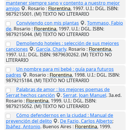
mantener siempre sano y contento a nuestro mejor
amigo
.
Rosario
:
Florentina
,
1997
.
U.I.
: DGL. ISBN:
9879215001. (M) TEXTO NO LITERARIO
Conviviendo con mis plantas
.
Tommaso, Fabio
de
.
Rosario
:
Florentina
,
1997
.
U.I.
: DGL. ISBN:
9879215044. (M) TEXTO NO LITERARIO
Demoliendo hoteles : selección de sus mejores
canciones
.
García, Charly
.
Rosario
:
Florentina
,
1997
.
U.I.
: DGL. ISBN: 9879630262. (M) TEXTO NO
LITERARIO
Un nombre para mi bebé : guía para futuros
padres
.
Rosario
:
Florentina
,
1998
.
U.I.
: DGL. ISBN:
9879215184. (M) TEXTO NO LITERARIO
Palabras de amor : los mejores poemas de
Serrat hechos canción
.
Serrat, Joan Manuel
. 3a.ed.
Rosario
:
Florentina
,
1999
.
U.I.
: DGL. ISBN:
9879215052. (M) TEXTO NO LITERARIO
Cómo defendernos en la ciudad : Manual de
prevención del delito
.
De Fazio, Carlos Alberto
;
Ibáñez, Antonio
.
Buenos Aires
:
Florentina
,
1999
.