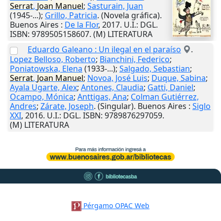
Serrat
,
Joan
Manuel
;
Sasturain, Juan
(1945-...);
Grillo, Patricia
. (Novela gráfica).
Buenos Aires
:
De la Flor
,
2017
.
U.I.
: DGL.
ISBN: 9789505158607. (M) LITERATURA
Eduardo Galeano : Un ilegal en el paraíso
.
Lopez Belloso, Roberto
;
Bianchini, Federico
;
Poniatowska, Elena
(1933-...);
Salgado, Sebastian
;
Serrat
,
Joan
Manuel
;
Novoa, José Luis
;
Duque, Sabina
;
Ayala Ugarte, Alex
;
Antones, Claudia
;
Gatti, Daniel
;
Ocampo, Mónica
;
Anttigas, Ana
;
Colman Gutiérrez,
Andres
;
Zárate, Joseph
. (Singular).
Buenos Aires
:
Siglo
XXI
,
2016
.
U.I.
: DGL. ISBN: 9789876297059.
(M) LITERATURA
Pérgamo OPAC Web