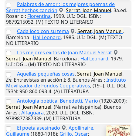
Palabras de amor : los mejores poemas de
Serrat hechos canción
.
Serrat
,
Joan
Manuel
. 3a.ed.
Rosario
:
Florentina
,
1999
.
U.I.
: DGL. ISBN:
9879215052. (M) TEXTO NO LITERARIO
Cada loco con su tema
.
Serrat
,
Joan
Manuel
.
Barcelona
:
Hal Leonard
,
1985
.
U.I.
: DGL. (M) TEXTO
NO LITERARIO
Los mejores exitos de Joan Manuel Serrat
.
Serrat
,
Joan
Manuel
.
Barcelona
:
Hal Leonard
,
1979
.
U.I.
: DGL. (M) TEXTO NO LITERARIO
Aquellas pequeñas cosas
.
Serrat
,
Joan
Manuel
.
En
: Entrevistas en acción I; 8.
Buenos Aires
:
Instituto
Movilizador de Fondos Cooperativos
,
(19--)
.
U.I.
: DGL.
ISBN: 950-860-093-4. (A) LITERATURA
Antología poética
.
Benedetti, Mario
(1920-2009);
Serrat
,
Joan
Manuel
. (Narrativa hispánica).
Buenos
Aires
:
Alfaguara
,
2020
.
U.I.
: DGL. ISBN:
9789877387339. (M) LITERATURA
El poeta asesinado
.
Apollinaire,
Guillaume
(1880-1918);
Grillo, Oscar
;