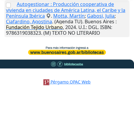
Autogestionar : Producción cooperativa de
vivienda en ciudades de América Latina, el Caribe y la
Península Ibérica
.
Motta, Martín
;
Gabosi, Julia
;
Ciafardino, Agostina
. (Agenda TU).
Buenos Aires
:
Fundación
Tejido
Urbano
,
2024
.
U.I.
: DGL. ISBN:
9786319038323. (M) TEXTO NO LITERARIO
Pérgamo OPAC Web