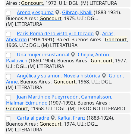
Aires
:
Goncourt
,
1972
.
U.I.
: DGL. (M) LITERATURA
Arena y espuma
.
Gibran, Khalil
(1883-1931).
Buenos Aires
:
Goncourt
,
1975
.
U.I.
: DGL.
(M) LITERATURA
París-Roma de lo visto y lo tocado
.
Arias,
Abelardo
(1918-1991). 3a.ed.
Buenos Aires
:
Goncourt
,
1966
.
U.I.
: DGL. (M) LITERATURA
Una mujer insustancial
.
Chejov, Antón
Pavlovich
(1860-1904).
Buenos Aires
:
Goncourt
,
1977
.
U.I.
: DGL. (M) LITERATURA
Angélica y su amor : Novela histórica
.
Golon,
Anne
.
Buenos Aires
:
Goncourt
,
1968
.
U.I.
: DGL.
(M) LITERATURA
Juan Martín de Pueyrredón
.
Gammalsson,
Hialmar Edmundo
(1907-1992).
Buenos Aires
:
Goncourt
,
c1968
.
U.I.
: DGL. (M) TEXTO NO LITERARIO
Carta al padre
.
Kafka, Franz
(1883-1924).
Buenos Aires
:
Goncourt
,
1974
.
U.I.
: DGL.
(M) LITERATURA