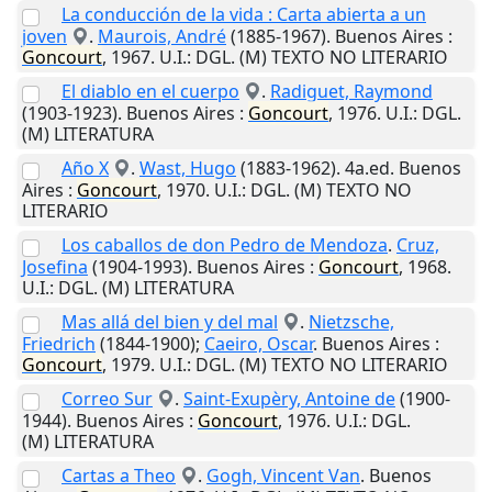
La conducción de la vida : Carta abierta a un
joven
.
Maurois, André
(1885-1967).
Buenos Aires
:
Goncourt
,
1967
.
U.I.
: DGL. (M) TEXTO NO LITERARIO
El diablo en el cuerpo
.
Radiguet, Raymond
(1903-1923).
Buenos Aires
:
Goncourt
,
1976
.
U.I.
: DGL.
(M) LITERATURA
Año X
.
Wast, Hugo
(1883-1962). 4a.ed.
Buenos
Aires
:
Goncourt
,
1970
.
U.I.
: DGL. (M) TEXTO NO
LITERARIO
Los caballos de don Pedro de Mendoza
.
Cruz,
Josefina
(1904-1993).
Buenos Aires
:
Goncourt
,
1968
.
U.I.
: DGL. (M) LITERATURA
Mas allá del bien y del mal
.
Nietzsche,
Friedrich
(1844-1900);
Caeiro, Oscar
.
Buenos Aires
:
Goncourt
,
1979
.
U.I.
: DGL. (M) TEXTO NO LITERARIO
Correo Sur
.
Saint-Exupèry, Antoine de
(1900-
1944).
Buenos Aires
:
Goncourt
,
1976
.
U.I.
: DGL.
(M) LITERATURA
Cartas a Theo
.
Gogh, Vincent Van
.
Buenos