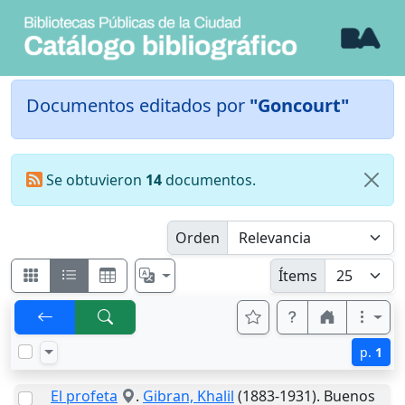
Documentos editados por
"Goncourt"
Se obtuvieron
14
documentos.
Orden
Ítems
p.
1
El profeta
.
Gibran, Khalil
(1883-1931).
Buenos