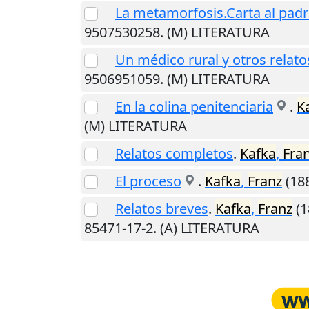
La metamorfosis.Carta al pad
9507530258. (M) LITERATURA
Un médico rural y otros relato
9506951059. (M) LITERATURA
En la colina penitenciaria
.
K
(M) LITERATURA
Relatos completos
.
Kafka
,
Fra
El proceso
.
Kafka
,
Franz
(18
Relatos breves
.
Kafka
,
Franz
(1
85471-17-2. (A) LITERATURA