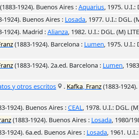
(1883-1924).
Buenos Aires
:
Aquarius
,
1975
.
U.I.
:
3-1924).
Buenos Aires
:
Losada
,
1977
.
U.I.
: DGL. 
3-1924).
Madrid
:
Alianza
,
1982
.
U.I.
: DGL. (M) LI
Franz
(1883-1924).
Barcelona
:
Lumen
,
1975
.
U.I.
:
Franz
(1883-1924). 2a.ed.
Barcelona
:
Lumen
,
198
atos y otros escritos
.
Kafka
,
Franz
(1883-1924).
83-1924).
Buenos Aires
:
CEAL
,
1978
.
U.I.
: DGL. (
ranz
(1883-1924).
Buenos Aires
:
Losada
,
1980/19
3-1924). 6a.ed.
Buenos Aires
:
Losada
,
1961
.
U.I.