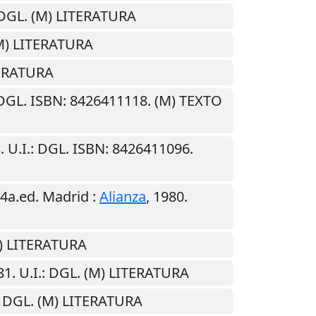
 DGL. (M) LITERATURA
(M) LITERATURA
TERATURA
 DGL. ISBN: 8426411118. (M) TEXTO
3
.
U.I.
: DGL. ISBN: 8426411096.
 4a.ed.
Madrid
:
Alianza
,
1980
.
M) LITERATURA
81
.
U.I.
: DGL. (M) LITERATURA
: DGL. (M) LITERATURA