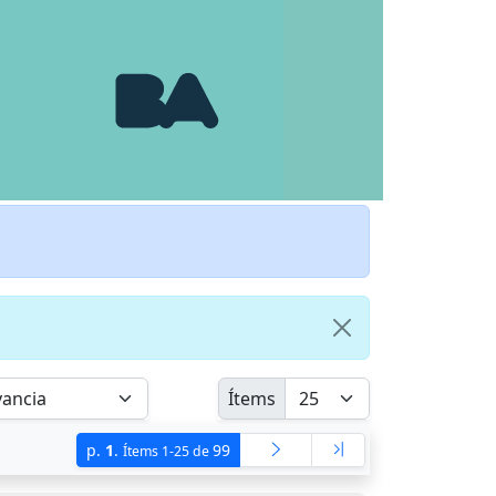
Ítems
p.
1
.
99
Ítems 1-25 de