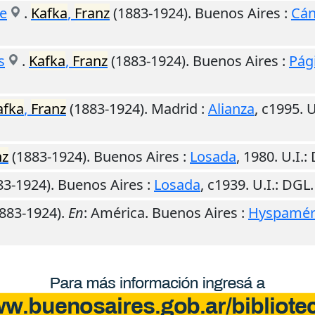
re
.
Kafka
,
Franz
(1883-1924).
Buenos Aires
:
Cán
s
.
Kafka
,
Franz
(1883-1924).
Buenos Aires
:
Pág
afka
,
Franz
(1883-1924).
Madrid
:
Alianza
,
c1995
.
U
nz
(1883-1924).
Buenos Aires
:
Losada
,
1980
.
U.I.
:
83-1924).
Buenos Aires
:
Losada
,
c1939
.
U.I.
: DGL
883-1924).
En
: América.
Buenos Aires
:
Hyspamér