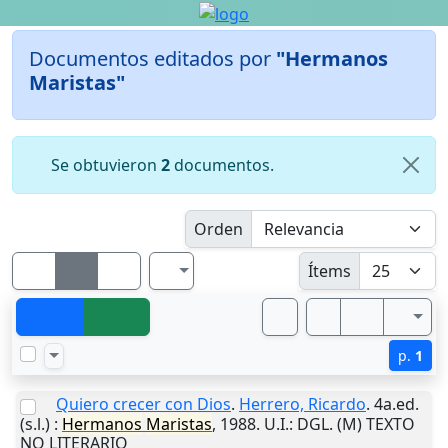
Documentos editados por
"Hermanos
Maristas"
Se obtuvieron
2
documentos.
Orden
Ítems
p.
1
Quiero crecer con Dios
.
Herrero, Ricardo
. 4a.ed.
(s.l.)
:
Hermanos
Maristas
,
1988
.
U.I.
: DGL. (M) TEXTO
NO LITERARIO