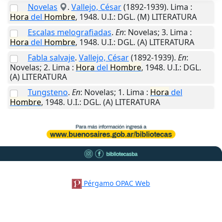
Novelas
.
Vallejo, César
(1892-1939).
Lima
:
Hora
del
Hombre
,
1948
.
U.I.
: DGL. (M) LITERATURA
Escalas melografiadas
.
En
: Novelas; 3.
Lima
:
Hora
del
Hombre
,
1948
.
U.I.
: DGL. (A) LITERATURA
Fabla salvaje
.
Vallejo, César
(1892-1939).
En
:
Novelas; 2.
Lima
:
Hora
del
Hombre
,
1948
.
U.I.
: DGL.
(A) LITERATURA
Tungsteno
.
En
: Novelas; 1.
Lima
:
Hora
del
Hombre
,
1948
.
U.I.
: DGL. (A) LITERATURA
Pérgamo OPAC Web