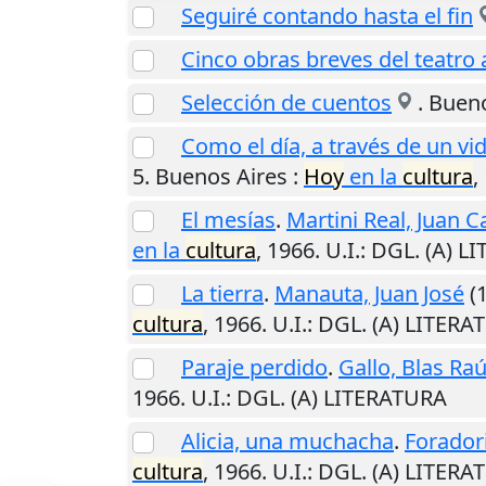
Seguiré contando hasta el fin
Cinco obras breves del teatro
Selección de cuentos
.
Bueno
Como el día, a través de un vi
5.
Buenos Aires
:
Hoy
en la
cultura
,
El mesías
.
Martini Real, Juan C
en la
cultura
,
1966
.
U.I.
: DGL. (A) 
La tierra
.
Manauta, Juan José
(1
cultura
,
1966
.
U.I.
: DGL. (A) LITER
Paraje perdido
.
Gallo, Blas Raú
1966
.
U.I.
: DGL. (A) LITERATURA
Alicia, una muchacha
.
Foradori
cultura
,
1966
.
U.I.
: DGL. (A) LITER