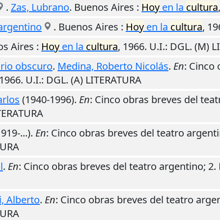
.
Zas, Lubrano
.
Buenos Aires
:
Hoy
en la
cultura
 argentino
.
Buenos Aires
:
Hoy
en la
cultura
,
19
s Aires
:
Hoy
en la
cultura
,
1966
.
U.I.
: DGL. (M) 
drio obscuro
.
Medina, Roberto Nicolás
.
En
: Cinco 
1966
.
U.I.
: DGL. (A) LITERATURA
arlos
(1940-1996).
En
: Cinco obras breves del teat
LITERATURA
919-...).
En
: Cinco obras breves del teatro argenti
ATURA
l
.
En
: Cinco obras breves del teatro argentino; 2.
, Alberto
.
En
: Cinco obras breves del teatro argen
ATURA