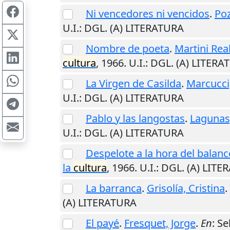
Ni vencedores ni vencidos
.
Poz
U.I.
: DGL. (A) LITERATURA
Nombre de poeta
.
Martini Real
cultura
,
1966
.
U.I.
: DGL. (A) LITER
La Virgen de Casilda
.
Marcucci
U.I.
: DGL. (A) LITERATURA
Pablo y las langostas
.
Lagunas,
U.I.
: DGL. (A) LITERATURA
Despelote a la hora del balanc
la
cultura
,
1966
.
U.I.
: DGL. (A) LIT
La barranca
.
Grisolía, Cristina
.
(A) LITERATURA
El payé
.
Fresquet, Jorge
.
En
: S