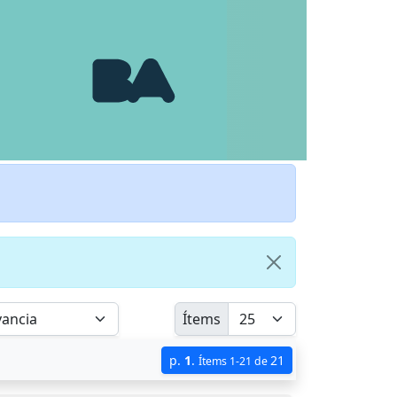
Ítems
p.
1
.
21
Ítems 1-21 de