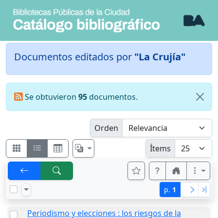
Documentos editados por
"La Crujía"
Se obtuvieron
95
documentos.
Orden
Ítems
p.
1
Periodismo y elecciones : los riesgos de la