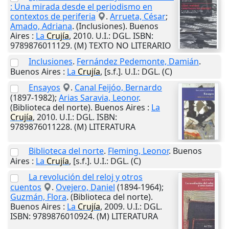
: Una mirada desde el periodismo en
contextos de periferia
.
Arrueta, César
;
Amado, Adriana
. (Inclusiones).
Buenos
Aires
:
La
Crujía
,
2010
.
U.I.
: DGL. ISBN:
9789876011129. (M) TEXTO NO LITERARIO
Inclusiones
.
Fernández Pedemonte, Damián
.
Buenos Aires
:
La
Crujía
,
[s.f.]
.
U.I.
: DGL. (C)
Ensayos
.
Canal Feijóo, Bernardo
(1897-1982);
Arias Saravia, Leonor
.
(Biblioteca del norte).
Buenos Aires
:
La
Crujía
,
2010
.
U.I.
: DGL. ISBN:
9789876011228. (M) LITERATURA
Biblioteca del norte
.
Fleming, Leonor
.
Buenos
Aires
:
La
Crujía
,
[s.f.]
.
U.I.
: DGL. (C)
La revolución del reloj y otros
cuentos
.
Ovejero, Daniel
(1894-1964);
Guzmán, Flora
. (Biblioteca del norte).
Buenos Aires
:
La
Crujía
,
2009
.
U.I.
: DGL.
ISBN: 9789876010924. (M) LITERATURA