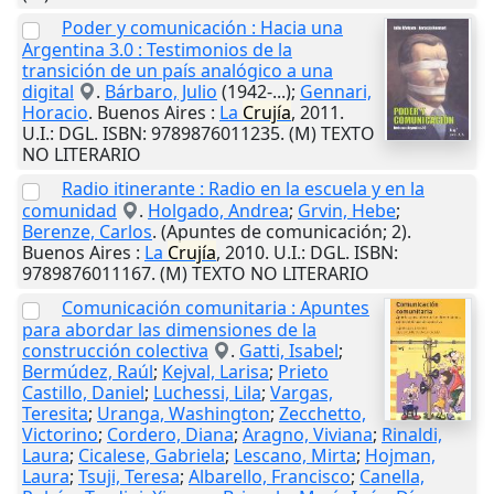
Poder y comunicación : Hacia una
Argentina 3.0 : Testimonios de la
transición de un país analógico a una
digital
.
Bárbaro, Julio
(1942-...);
Gennari,
Horacio
.
Buenos Aires
:
La
Crujía
,
2011
.
U.I.
: DGL. ISBN: 9789876011235. (M) TEXTO
NO LITERARIO
Radio itinerante : Radio en la escuela y en la
comunidad
.
Holgado, Andrea
;
Grvin, Hebe
;
Berenze, Carlos
. (Apuntes de comunicación; 2).
Buenos Aires
:
La
Crujía
,
2010
.
U.I.
: DGL. ISBN:
9789876011167. (M) TEXTO NO LITERARIO
Comunicación comunitaria : Apuntes
para abordar las dimensiones de la
construcción colectiva
.
Gatti, Isabel
;
Bermúdez, Raúl
;
Kejval, Larisa
;
Prieto
Castillo, Daniel
;
Luchessi, Lila
;
Vargas,
Teresita
;
Uranga, Washington
;
Zecchetto,
Victorino
;
Cordero, Diana
;
Aragno, Viviana
;
Rinaldi,
Laura
;
Cicalese, Gabriela
;
Lescano, Mirta
;
Hojman,
Laura
;
Tsuji, Teresa
;
Albarello, Francisco
;
Canella,