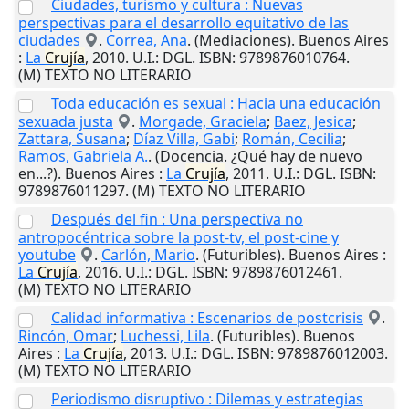
Ciudades, turismo y cultura : Nuevas
perspectivas para el desarrollo equitativo de las
ciudades
.
Correa, Ana
. (Mediaciones).
Buenos Aires
:
La
Crujía
,
2010
.
U.I.
: DGL. ISBN: 9789876010764.
(M) TEXTO NO LITERARIO
Toda educación es sexual : Hacia una educación
sexuada justa
.
Morgade, Graciela
;
Baez, Jesica
;
Zattara, Susana
;
Díaz Villa, Gabi
;
Román, Cecilia
;
Ramos, Gabriela A.
. (Docencia. ¿Qué hay de nuevo
en...?).
Buenos Aires
:
La
Crujía
,
2011
.
U.I.
: DGL. ISBN:
9789876011297. (M) TEXTO NO LITERARIO
Después del fin : Una perspectiva no
antropocéntrica sobre la post-tv, el post-cine y
youtube
.
Carlón, Mario
. (Futuribles).
Buenos Aires
:
La
Crujía
,
2016
.
U.I.
: DGL. ISBN: 9789876012461.
(M) TEXTO NO LITERARIO
Calidad informativa : Escenarios de postcrisis
.
Rincón, Omar
;
Luchessi, Lila
. (Futuribles).
Buenos
Aires
:
La
Crujía
,
2013
.
U.I.
: DGL. ISBN: 9789876012003.
(M) TEXTO NO LITERARIO
Periodismo disruptivo : Dilemas y estrategias