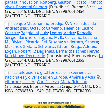
para la innovación
.
Roitberg, Gastón
;
Piccato, Franco
;
Alves, Rosental Calmon
. (Futuribles).
Buenos Aires
:
La
Crujía
,
2015
.
U.I.
: DGL. ISBN: 9789876012454.
(M) TEXTO NO LITERARIO
Lo que McLuhan no predijo
.
Vizer, Eduardo
Andrés
;
Islas, Octavio
;
Carvalho, Helenice
;
Castro,
Cosette
;
Baggiolini, Luis
;
Lemos, André
;
Roncallo,
Sergio
;
Barichello, Eugenia M. R.
;
Carvalho, Luciana
M.
;
Diviani, Ricardo
;
Sel, Susana
;
Valdettaro, Sandra
;
Martínez, Silvia L.
;
Schwartz, Gilson
;
Braga, Adriana
;
Logan, Robert K.
;
Dagenais, Bernard
;
Fischer, Hervé
;
Kerckhove, Derrick de
. (Inclusiones).
Buenos Aires
:
La
Crujía
,
2014
.
U.I.
: DGL. ISBN: 9789876012355.
(M) TEXTO NO LITERARIO
La televisión digital terrestre : Experiencias
nacionales y diversidad en Europa, América y Asia
.
Albornoz, Luis A.
;
García Leiva, María Trinidad
.
(Inclusiones).
Buenos Aires
:
La
Crujía
,
2012
.
U.I.
: DGL.
ISBN: 9789876011549. (M) TEXTO NO LITERARIO