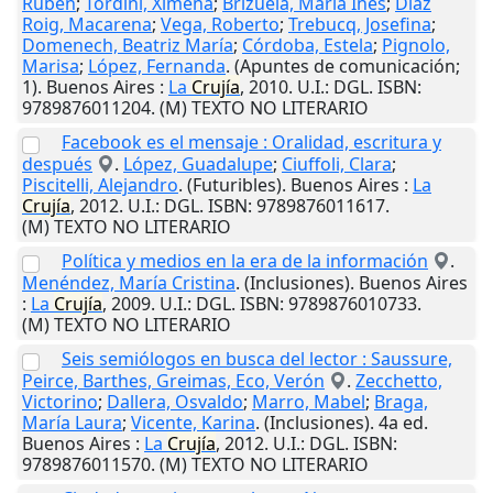
Rubén
;
Tordini, Ximena
;
Brizuela, María Inés
;
Díaz
Roig, Macarena
;
Vega, Roberto
;
Trebucq, Josefina
;
Domenech, Beatriz María
;
Córdoba, Estela
;
Pignolo,
Marisa
;
López, Fernanda
. (Apuntes de comunicación;
1).
Buenos Aires
:
La
Crujía
,
2010
.
U.I.
: DGL. ISBN:
9789876011204. (M) TEXTO NO LITERARIO
Facebook es el mensaje : Oralidad, escritura y
después
.
López, Guadalupe
;
Ciuffoli, Clara
;
Piscitelli, Alejandro
. (Futuribles).
Buenos Aires
:
La
Crujía
,
2012
.
U.I.
: DGL. ISBN: 9789876011617.
(M) TEXTO NO LITERARIO
Política y medios en la era de la información
.
Menéndez, María Cristina
. (Inclusiones).
Buenos Aires
:
La
Crujía
,
2009
.
U.I.
: DGL. ISBN: 9789876010733.
(M) TEXTO NO LITERARIO
Seis semiólogos en busca del lector : Saussure,
Peirce, Barthes, Greimas, Eco, Verón
.
Zecchetto,
Victorino
;
Dallera, Osvaldo
;
Marro, Mabel
;
Braga,
María Laura
;
Vicente, Karina
. (Inclusiones). 4a ed.
Buenos Aires
:
La
Crujía
,
2012
.
U.I.
: DGL. ISBN:
9789876011570. (M) TEXTO NO LITERARIO