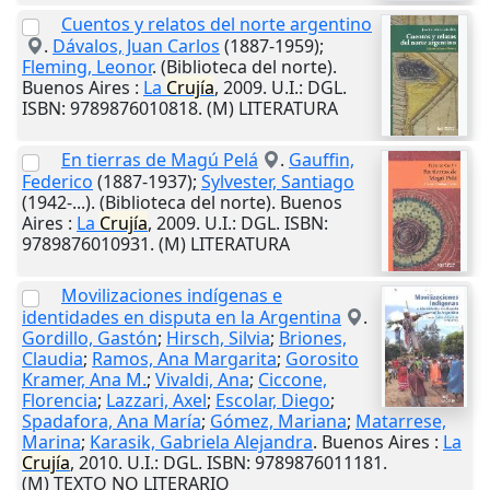
Cuentos y relatos del norte argentino
.
Dávalos, Juan Carlos
(1887-1959);
Fleming, Leonor
. (Biblioteca del norte).
Buenos Aires
:
La
Crujía
,
2009
.
U.I.
: DGL.
ISBN: 9789876010818. (M) LITERATURA
En tierras de Magú Pelá
.
Gauffin,
Federico
(1887-1937);
Sylvester, Santiago
(1942-...). (Biblioteca del norte).
Buenos
Aires
:
La
Crujía
,
2009
.
U.I.
: DGL. ISBN:
9789876010931. (M) LITERATURA
Movilizaciones indígenas e
identidades en disputa en la Argentina
.
Gordillo, Gastón
;
Hirsch, Silvia
;
Briones,
Claudia
;
Ramos, Ana Margarita
;
Gorosito
Kramer, Ana M.
;
Vivaldi, Ana
;
Ciccone,
Florencia
;
Lazzari, Axel
;
Escolar, Diego
;
Spadafora, Ana María
;
Gómez, Mariana
;
Matarrese,
Marina
;
Karasik, Gabriela Alejandra
.
Buenos Aires
:
La
Crujía
,
2010
.
U.I.
: DGL. ISBN: 9789876011181.
(M) TEXTO NO LITERARIO