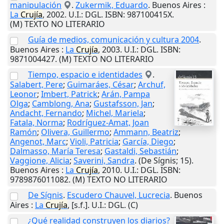
manipulación
.
Zukermik, Eduardo
.
Buenos Aires
:
La
Crujía
,
2002
.
U.I.
: DGL. ISBN: 987100415X.
(M) TEXTO NO LITERARIO
Guía de medios, comunicación y cultura 2004
.
Buenos Aires
:
La
Crujía
,
2003
.
U.I.
: DGL. ISBN:
9871004427. (M) TEXTO NO LITERARIO
Tiempo, espacio e identidades
.
Salabert, Pere
;
Guimaráes, César
;
Archuf,
Leonor
;
Imbert, Patrick
;
Arán, Pampa
Olga
;
Camblong, Ana
;
Gustafsson, Jan
;
Andacht, Fernando
;
Michel, Mariela
;
Fatala, Norma
;
Rodríguez-Amat, Joan
Ramón
;
Olivera, Guillermo
;
Ammann, Beatriz
;
Angenot, Marc
;
Violi, Patricia
;
García, Diego
;
Dalmasso, María Teresa
;
Gastaldi, Sebastián
;
Vaggione, Alicia
;
Saverini, Sandra
. (De Sígnis; 15).
Buenos Aires
:
La
Crujía
,
2010
.
U.I.
: DGL. ISBN:
9789876011082. (M) TEXTO NO LITERARIO
De Sígnis
.
Escudero Chauvel, Lucrecia
.
Buenos
Aires
:
La
Crujía
,
[s.f.]
.
U.I.
: DGL. (C)
¿Qué realidad construyen los diarios?