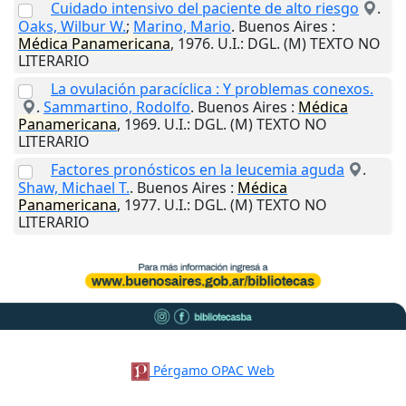
Cuidado intensivo del paciente de alto riesgo
.
Oaks, Wilbur W.
;
Marino, Mario
.
Buenos Aires
:
Médica
Panamericana
,
1976
.
U.I.
: DGL. (M) TEXTO NO
LITERARIO
La ovulación paracíclica : Y problemas conexos.
.
Sammartino, Rodolfo
.
Buenos Aires
:
Médica
Panamericana
,
1969
.
U.I.
: DGL. (M) TEXTO NO
LITERARIO
Factores pronósticos en la leucemia aguda
.
Shaw, Michael T.
.
Buenos Aires
:
Médica
Panamericana
,
1977
.
U.I.
: DGL. (M) TEXTO NO
LITERARIO
Pérgamo OPAC Web