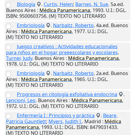
Biología
.
Curtis, Helen
;
Barnes, N. Sue
. 5a.ed.
Buenos Aires
:
Médica
Panamericana
,
1993
.
U.I.
: DGL.
ISBN: 9500603756. (M) TEXTO NO LITERARIO
Embriología
.
Narbaitz, Roberto
. 4a.ed.
Buenos
Aires
:
Médica
Panamericana
,
1977
.
U.I.
: DGL.
(M) TEXTO NO LITERARIO
Juegos creativos : Actividades educacionales
para niños en el hogar, preeescolares y escolares
.
Turner, Judy
.
Buenos Aires
:
Médica
Panamericana
,
1978
.
U.I.
: DGL. (M) TEXTO NO LITERARIO
Embriología
.
Narbaitz, Roberto
. 2a.ed.
Buenos
Aires
:
Médica
Panamericana
,
1965
.
U.I.
: DGL.
(M) TEXTO NO LITERARIO
Progresos en citología exfoliativa endocrina
.
Lencioni, Leo
.
Buenos Aires
:
Médica
Panamericana
,
1972
.
U.I.
: DGL. (M) TEXTO NO LITERARIO
Enfermería I : Principios y práctica
.
Beare,
Patricia Gauntlett
;
Myers, Judith l.
.
Madrid
:
Médica
Panamericana
,
1993
.
U.I.
: DGL. ISBN: 8479031433.
(M) TEXTO NO LITERARIO