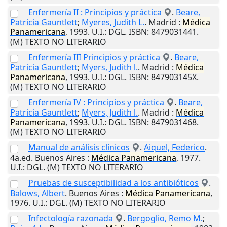
Enfermería II : Principios y práctica
.
Beare,
Patricia Gauntlett
;
Myeres, Judith L.
.
Madrid
:
Médica
Panamericana
,
1993
.
U.I.
: DGL. ISBN: 8479031441.
(M) TEXTO NO LITERARIO
Enfermería III Principios y práctica
.
Beare,
Patricia Gauntlett
;
Myers, Judith l.
.
Madrid
:
Médica
Panamericana
,
1993
.
U.I.
: DGL. ISBN: 847903145X.
(M) TEXTO NO LITERARIO
Enfermería IV : Principios y práctica
.
Beare,
Patricia Gauntlett
;
Myers, Judith l.
.
Madrid
:
Médica
Panamericana
,
1993
.
U.I.
: DGL. ISBN: 8479031468.
(M) TEXTO NO LITERARIO
Manual de análisis clínicos
.
Aiquel, Federico
.
4a.ed.
Buenos Aires
:
Médica
Panamericana
,
1977
.
U.I.
: DGL. (M) TEXTO NO LITERARIO
Pruebas de susceptibilidad a los antibióticos
.
Balows, Albert
.
Buenos Aires
:
Médica
Panamericana
,
1976
.
U.I.
: DGL. (M) TEXTO NO LITERARIO
Infectología razonada
.
Bergoglio, Remo M.
;