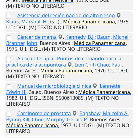
Aires
:
Médica
Panamericana
,
1979
.
U.I.
: DGL.
(M) TEXTO NO LITERARIO
Asistencia del recién nacido de alto riesgo
.
Klaus, Marshall H.
.
(s.l.)
:
Médica
Panamericana
,
1975
.
U.I.
: DGL. (M) TEXTO NO LITERARIO
Cáncer de mama
.
Kennedy, B.J.
;
Baum, Michel
;
Branner, John
.
Buenos Aires
:
Médica
Panamericana
,
1975
.
U.I.
: DGL. (M) TEXTO NO LITERARIO
Auriculoterapia : Puntos de comando para la
práctica de la acupuntura
.
Lien Chih Chao, Paul
.
Buenos Aires
:
Médica
Panamericana
,
1976
.
U.I.
: DGL.
(M) TEXTO NO LITERARIO
Manual de microbiología clínica
.
Lennette,
Edwin H.
. 3a.ed.
Buenos Aires
:
Médica
Panamericana
,
1982
.
U.I.
: DGL. ISBN: 9500613085. (M) TEXTO NO
LITERARIO
Carcinoma de próstata
.
Bagshaw, Malcolm A.
;
Byung-Kill, Choe
;
Murphy, Gerald P.
.
Buenos Aires
:
Médica
Panamericana
,
1977
.
U.I.
: DGL. (M) TEXTO NO
LITERARIO