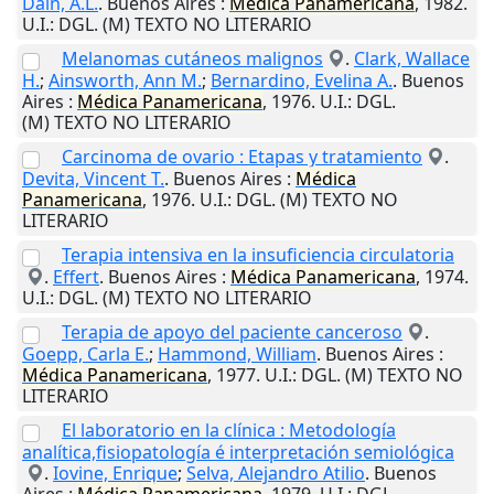
Dain, A.L.
.
Buenos Aires
:
Médica
Panamericana
,
1982
.
U.I.
: DGL. (M) TEXTO NO LITERARIO
Melanomas cutáneos malignos
.
Clark, Wallace
H.
;
Ainsworth, Ann M.
;
Bernardino, Evelina A.
.
Buenos
Aires
:
Médica
Panamericana
,
1976
.
U.I.
: DGL.
(M) TEXTO NO LITERARIO
Carcinoma de ovario : Etapas y tratamiento
.
Devita, Vincent T.
.
Buenos Aires
:
Médica
Panamericana
,
1976
.
U.I.
: DGL. (M) TEXTO NO
LITERARIO
Terapia intensiva en la insuficiencia circulatoria
.
Effert
.
Buenos Aires
:
Médica
Panamericana
,
1974
.
U.I.
: DGL. (M) TEXTO NO LITERARIO
Terapia de apoyo del paciente canceroso
.
Goepp, Carla E.
;
Hammond, William
.
Buenos Aires
:
Médica
Panamericana
,
1977
.
U.I.
: DGL. (M) TEXTO NO
LITERARIO
El laboratorio en la clínica : Metodología
analítica,fisiopatología é interpretación semiológica
.
Iovine, Enrique
;
Selva, Alejandro Atilio
.
Buenos