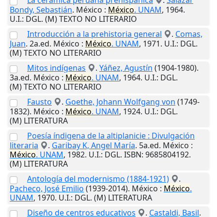
La cerámica peruana prehispánica
.
Salazar
Bondy, Sebastián
.
México
:
México
. UNAM
,
1964
.
U.I.
: DGL. (M) TEXTO NO LITERARIO
Introducción a la prehistoria general
.
Comas,
Juan
. 2a.ed.
México
:
México
. UNAM
,
1971
.
U.I.
: DGL.
(M) TEXTO NO LITERARIO
Mitos indígenas
.
Yáñez, Agustín
(1904-1980).
3a.ed.
México
:
México
. UNAM
,
1964
.
U.I.
: DGL.
(M) TEXTO NO LITERARIO
Fausto
.
Goethe, Johann Wolfgang von
(1749-
1832).
México
:
México
. UNAM
,
1924
.
U.I.
: DGL.
(M) LITERATURA
Poesía índigena de la altiplanicie : Divulgación
literaria
.
Garibay K, Angel María
. 5a.ed.
México
:
México
. UNAM
,
1982
.
U.I.
: DGL. ISBN: 9685804192.
(M) LITERATURA
Antología del modernismo (1884-1921)
.
Pacheco, José Emilio
(1939-2014).
México
:
México
.
UNAM
,
1970
.
U.I.
: DGL. (M) LITERATURA
Diseño de centros educativos
.
Castaldi, Basil
.