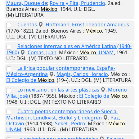
Maura, Duque de
;
Rovira y Pita, Prudencio
. 2a.ed.
Buenos Aires
:
México
,
1944
.
U.I.
: DGL.
(M) LITERATURA
Cuentos
.
Hoffmann, Ernst Theodor Amadeus
(1776-1822). 2a.ed.
Buenos Aires
:
México
,
1949
.
U.I.
: DGL. (M) LITERATURA
Relaciones interraciales en América Latina (1940-
1960)
.
Comas, Juan
.
México
:
México
. UNAM
,
1961
.
U.I.
: DGL. (M) TEXTO NO LITERARIO
La lírica popular contemporánea. España-
México-Argentina
.
Magis, Carlos Horacio
.
México
:
El Colegio de
México
,
(19--)
.
U.I.
: DGL. (M) LITERATURA
Lo mexicano : en las artes plásticas
.
Moreno
Villa, José
(1887-1955).
México
:
El Colegio de
México
,
1948
.
U.I.
: DGL. (M) TEXTO NO LITERARIO
Cuatro poetas contemporáneos de Suecia.
Martinson, Lundkvist, Ekelöf y Lindegren
.
Paz,
Octavio
(1914-1998);
Sekeli, Pedro
.
México
:
México
.
UNAM
,
1963
.
U.I.
: DGL. (M) LITERATURA