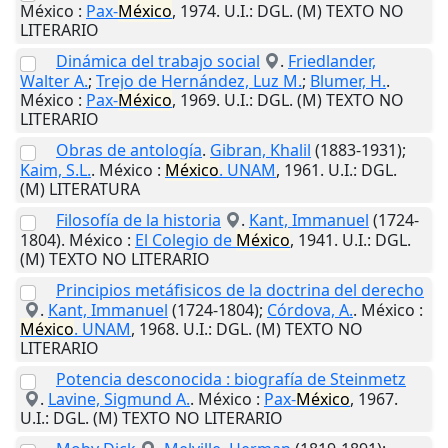
México
:
Pax-
México
,
1974
.
U.I.
: DGL. (M) TEXTO NO
LITERARIO
Dinámica del trabajo social
.
Friedlander,
Walter A.
;
Trejo de Hernández, Luz M.
;
Blumer, H.
.
México
:
Pax-
México
,
1969
.
U.I.
: DGL. (M) TEXTO NO
LITERARIO
Obras de antología
.
Gibran, Khalil
(1883-1931);
Kaim, S.L.
.
México
:
México
. UNAM
,
1961
.
U.I.
: DGL.
(M) LITERATURA
Filosofía de la historia
.
Kant, Immanuel
(1724-
1804).
México
:
El Colegio de
México
,
1941
.
U.I.
: DGL.
(M) TEXTO NO LITERARIO
Principios metáfisicos de la doctrina del derecho
.
Kant, Immanuel
(1724-1804);
Córdova, A.
.
México
:
México
. UNAM
,
1968
.
U.I.
: DGL. (M) TEXTO NO
LITERARIO
Potencia desconocida : biografía de Steinmetz
.
Lavine, Sigmund A.
.
México
:
Pax-
México
,
1967
.
U.I.
: DGL. (M) TEXTO NO LITERARIO