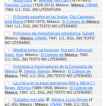
Moby Dick
.
Melville, Herman
(1819-1891);
Fuentes, Carlos
(1928-2012).
México
:
México
. UNAM
,
1960
.
U.I.
: DGL. (M) LITERATURA
El Estado español en las Indias
.
Ots Capdequi,
José María
(1893-1975).
México
:
El Colegio de
México
,
1941
.
U.I.
: DGL. (M) TEXTO NO LITERARIO
Principios de metodología estadística
.
Gavett
.
México
:
México
. UNAM
,
1941
.
U.I.
: DGL. (M) TEXTO
NO LITERARIO
Meditaciones cartesianas
.
Husserl, Edmund
;
Gaos, José
.
México
:
El Colegio de
México
,
1942
.
U.I.
: DGL. (M) TEXTO NO LITERARIO
Cronistas e historiadores de la Conquista de
México
.
Iglesia, Ramón
.
México
:
El Colegio de
México
,
1942
.
U.I.
: DGL. (M) TEXTO NO LITERARIO
La crítica en la edad ateniense (600 a 300 A.C.)
.
Reyes, Alfonso
(1889-1959).
México
:
El Colegio de
México
,
1941
.
U.I.
: DGL. (M) TEXTO NO LITERARIO
Tratados morales
.
Séneca, Lucio Anneo
(4
a.C.-65).
México
:
México
. UNAM
,
1946
.
U.I.
: DGL.