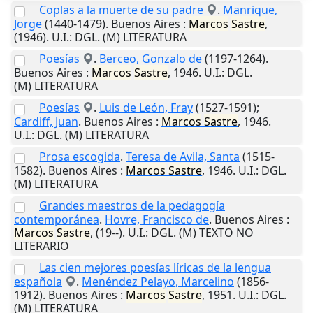
Coplas a la muerte de su padre
.
Manrique,
Jorge
(1440-1479).
Buenos Aires
:
Marcos
Sastre
,
(1946)
.
U.I.
: DGL. (M) LITERATURA
Poesías
.
Berceo, Gonzalo de
(1197-1264).
Buenos Aires
:
Marcos
Sastre
,
1946
.
U.I.
: DGL.
(M) LITERATURA
Poesías
.
Luis de León, Fray
(1527-1591);
Cardiff, Juan
.
Buenos Aires
:
Marcos
Sastre
,
1946
.
U.I.
: DGL. (M) LITERATURA
Prosa escogida
.
Teresa de Avila, Santa
(1515-
1582).
Buenos Aires
:
Marcos
Sastre
,
1946
.
U.I.
: DGL.
(M) LITERATURA
Grandes maestros de la pedagogía
contemporánea
.
Hovre, Francisco de
.
Buenos Aires
:
Marcos
Sastre
,
(19--)
.
U.I.
: DGL. (M) TEXTO NO
LITERARIO
Las cien mejores poesías líricas de la lengua
española
.
Menéndez Pelayo, Marcelino
(1856-
1912).
Buenos Aires
:
Marcos
Sastre
,
1951
.
U.I.
: DGL.
(M) LITERATURA