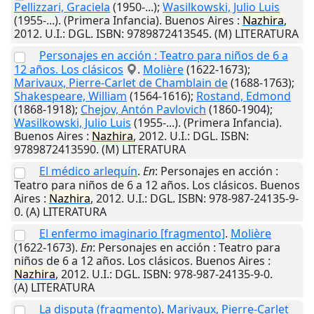
Pellizzari, Graciela
(1950-...);
Wasilkowski, Julio Luis
(1955-...). (Primera Infancia).
Buenos Aires
:
Nazhira
,
2012
.
U.I.
: DGL. ISBN: 9789872413545. (M) LITERATURA
Personajes en acción : Teatro para niños de 6 a
12 años. Los clásicos
.
Molière
(1622-1673);
Marivaux, Pierre-Carlet de Chamblain de
(1688-1763);
Shakespeare, William
(1564-1616);
Rostand, Edmond
(1868-1918);
Chejov, Antón Pavlovich
(1860-1904);
Wasilkowski, Julio Luis
(1955-...). (Primera Infancia).
Buenos Aires
:
Nazhira
,
2012
.
U.I.
: DGL. ISBN:
9789872413590. (M) LITERATURA
El médico arlequín
.
En
: Personajes en acción :
Teatro para niños de 6 a 12 años. Los clásicos.
Buenos
Aires
:
Nazhira
,
2012
.
U.I.
: DGL. ISBN: 978-987-24135-9-
0. (A) LITERATURA
El enfermo imaginario [fragmento]
.
Molière
(1622-1673).
En
: Personajes en acción : Teatro para
niños de 6 a 12 años. Los clásicos.
Buenos Aires
:
Nazhira
,
2012
.
U.I.
: DGL. ISBN: 978-987-24135-9-0.
(A) LITERATURA
La disputa (fragmento)
.
Marivaux, Pierre-Carlet