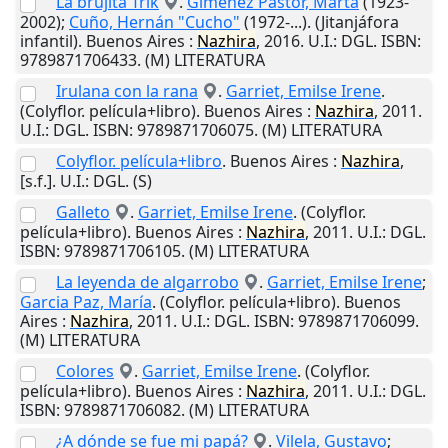
La brujita Trik
.
Gimenez Pastor, Marta
(1923-
2002);
Cuño, Hernán "Cucho"
(1972-...). (Jitanjáfora
infantil).
Buenos Aires
:
Nazhira
,
2016
.
U.I.
: DGL. ISBN:
9789871706433. (M) LITERATURA
Irulana con la rana
.
Garriet, Emilse Irene
.
(Colyflor. película+libro).
Buenos Aires
:
Nazhira
,
2011
.
U.I.
: DGL. ISBN: 9789871706075. (M) LITERATURA
Colyflor. película+libro
.
Buenos Aires
:
Nazhira
,
[s.f.]
.
U.I.
: DGL. (S)
Galleto
.
Garriet, Emilse Irene
. (Colyflor.
película+libro).
Buenos Aires
:
Nazhira
,
2011
.
U.I.
: DGL.
ISBN: 9789871706105. (M) LITERATURA
La leyenda de algarrobo
.
Garriet, Emilse Irene
;
Garcia Paz, María
. (Colyflor. película+libro).
Buenos
Aires
:
Nazhira
,
2011
.
U.I.
: DGL. ISBN: 9789871706099.
(M) LITERATURA
Colores
.
Garriet, Emilse Irene
. (Colyflor.
película+libro).
Buenos Aires
:
Nazhira
,
2011
.
U.I.
: DGL.
ISBN: 9789871706082. (M) LITERATURA
¿A dónde se fue mi papá?
.
Vilela, Gustavo
;