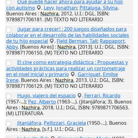
Qué puede hacer ahora para ayudar a su hijo
con autismo
.
Levy, Jonathan
;
Pittaluga, Silvina
.
Buenos Aires
:
Nazhira
,
2012
.
U.I.
: DGL. ISBN:
9789871706181. (M) TEXTO NO LITERARIO
¡Jugar para crecer! : 200 juegos diseñados para
colaborar en el desarrollo de las habilidades sociales
de tu hijo especial
.
Field Berman, Tali
;
Rappaport,
Abby
.
[Buenos Aires]
:
Nazhira
,
[2013]
.
U.I.
: DGL. ISBN:
9789871706150. (M) TEXTO NO LITERARIO
El cine como estrategia didáctica : Propuestas y
actividades prácticas para realizar un cortometraje
en el nivel inicial y primario
.
Garriguet, Emilse
Irene
.
Buenos Aires
:
Nazhira
,
2013
.
U.I.
: DGL. ISBN:
9789871706129. (M) TEXTO NO LITERARIO
Hugo, viajero del espacio
.
Ferrari, Ricardo
(1957-...);
Pez, Alberto
(1963-...). (Jitanjáfora; 3).
Buenos
Aires
:
Nazhira
,
2018
.
U.I.
: DGL. ISBN: 9789871706563.
(M) LITERATURA
Jitanjáfora
.
Pellizzari, Graciela
(1950-...).
Buenos
Aires
:
Nazhira
,
[s.f.]
.
U.I.
: DGL. (C)