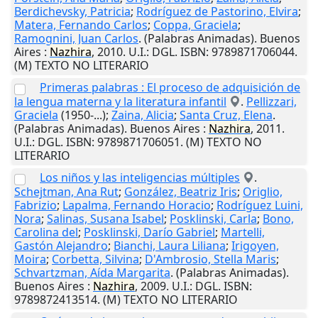
Berdichevsky, Patricia
;
Rodríguez de Pastorino, Elvira
;
Matera, Fernando Carlos
;
Coppa, Graciela
;
Ramognini, Juan Carlos
. (Palabras Animadas).
Buenos
Aires
:
Nazhira
,
2010
.
U.I.
: DGL. ISBN: 9789871706044.
(M) TEXTO NO LITERARIO
Primeras palabras : El proceso de adquisición de
la lengua materna y la literatura infantil
.
Pellizzari,
Graciela
(1950-...);
Zaina, Alicia
;
Santa Cruz, Elena
.
(Palabras Animadas).
Buenos Aires
:
Nazhira
,
2011
.
U.I.
: DGL. ISBN: 9789871706051. (M) TEXTO NO
LITERARIO
Los niños y las inteligencias múltiples
.
Schejtman, Ana Rut
;
González, Beatriz Iris
;
Origlio,
Fabrizio
;
Lapalma, Fernando Horacio
;
Rodríguez Luini,
Nora
;
Salinas, Susana Isabel
;
Posklinski, Carla
;
Bono,
Carolina del
;
Posklinski, Darío Gabriel
;
Martelli,
Gastón Alejandro
;
Bianchi, Laura Liliana
;
Irigoyen,
Moira
;
Corbetta, Silvina
;
D'Ambrosio, Stella Maris
;
Schvartzman, Aída Margarita
. (Palabras Animadas).
Buenos Aires
:
Nazhira
,
2009
.
U.I.
: DGL. ISBN:
9789872413514. (M) TEXTO NO LITERARIO