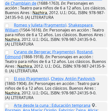
de Chamblain de
(1688-1763).
En
: Personajes en
acción : Teatro para niños de 6 a 12 años. Los clásicos.
Buenos Aires
:
Nazhira
,
2012
.
U.I.
: DGL. ISBN: 978-987-
24135-9-0. (A) LITERATURA
Romeo y Julieta (fragmento)
.
Shakespeare,
William
(1564-1616).
En
: Personajes en acción : Teatro
para niños de 6 a 12 años. Los clásicos.
Buenos Aires
:
Nazhira
,
2012
.
U.I.
: DGL. ISBN: 978-987-24135-9-0.
(A) LITERATURA
Cyrano de Bergerac (fragmento)
.
Rostand,
Edmond
(1868-1918).
En
: Personajes en acción :
Teatro para niños de 6 a 12 años. Los clásicos.
Buenos
Aires
:
Nazhira
,
2012
.
U.I.
: DGL. ISBN: 978-987-24135-9-
0. (A) LITERATURA
El oso (fragmento)
.
Chejov, Antón Pavlovich
(1860-1904).
En
: Personajes en acción : Teatro para
niños de 6 a 12 años. Los clásicos.
Buenos Aires
:
Nazhira
,
2012
.
U.I.
: DGL. ISBN: 978-987-24135-9-0.
(A) LITERATURA
Arte desde la cuna : Educación temprana
.
Porstein, Ana María
;
Origlio, Fabrizio
;
Zaina, Alicia
;