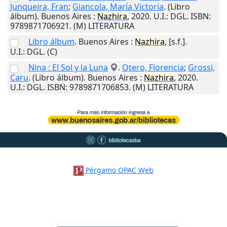
Junqueira, Fran
;
Giancola, María Victoria
. (Libro
álbum).
Buenos Aires
:
Nazhira
,
2020
.
U.I.
: DGL. ISBN:
9789871706921. (M) LITERATURA
Libro álbum
.
Buenos Aires
:
Nazhira
,
[s.f.]
.
U.I.
: DGL. (C)
Nina : El Sol y la Luna
.
Otero, Florencia
;
Grossi,
Caru
. (Libro álbum).
Buenos Aires
:
Nazhira
,
2020
.
U.I.
: DGL. ISBN: 9789871706853. (M) LITERATURA
Pérgamo OPAC Web