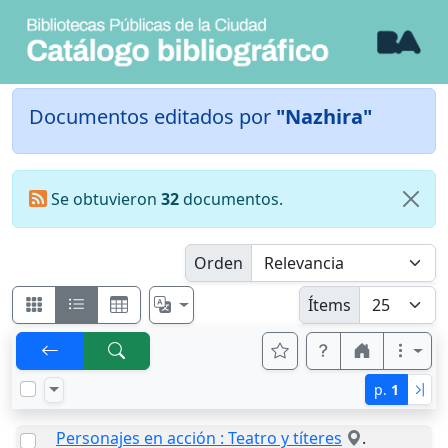
Documentos editados por
"Nazhira"
Se obtuvieron
32
documentos.
Orden
Ítems
p.
1
Personajes en acción : Teatro y títeres
.