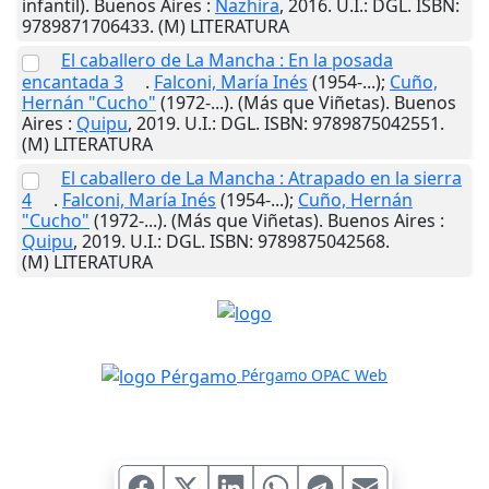
infantil).
Buenos Aires
:
Nazhira
,
2016
.
U.I.
: DGL. ISBN:
9789871706433. (M) LITERATURA
El caballero de La Mancha : En la posada
encantada 3
.
Falconi, María Inés
(1954-...);
Cuño,
Hernán "Cucho"
(1972-...). (Más que Viñetas).
Buenos
Aires
:
Quipu
,
2019
.
U.I.
: DGL. ISBN: 9789875042551.
(M) LITERATURA
El caballero de La Mancha : Atrapado en la sierra
4
.
Falconi, María Inés
(1954-...);
Cuño, Hernán
"Cucho"
(1972-...). (Más que Viñetas).
Buenos Aires
:
Quipu
,
2019
.
U.I.
: DGL. ISBN: 9789875042568.
(M) LITERATURA
Pérgamo OPAC Web