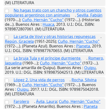
(M) LITERATURA
No hagas trato con un chancho y otros cuentos
populares argentinos con animales
.
Sevilla, Fabián
(1970-...);
Cuño, Hernán "Cucho"
(1972-...). (Historias
de...).
Buenos Aires
:
Huaca
,
2013
.
U.I.
: DGL. ISBN:
9789872807061. (M) LITERATURA
La carta de Vovi y otras historias repunescas
.
Repún, Graciela
(1951-2025);
Cuño, Hernán "Cucho"
(1972-...). (Planeta Azul).
Buenos Aires
:
Planeta
,
2019
.
U.I.
: DGL. ISBN: 9789877670653. (M) LITERATURA
La bruja Tula y el príncipe durmiente
.
Romero,
Jaquelina
(1969-...);
Cuño, Hernán "Cucho"
(1972-...).
(La serie amarilla de Quipu).
Buenos Aires
:
Quipu
,
2019
.
U.I.
: DGL. ISBN: 9789875042513. (M) LITERATURA
López 2. Una vida de perros
.
Rocha, Silvina
(1969-...);
Cuño, Hernán "Cucho"
(1972-...).
Buenos
Aires
:
Quipu
,
2017
.
U.I.
: DGL. ISBN: 9789875042018.
(M) LITERATURA
Farolero
.
Ávila, Laura
;
Cuño, Hernán "Cucho"
(1972-...). (Planeta Amarillo).
Buenos Aires
:
Planeta