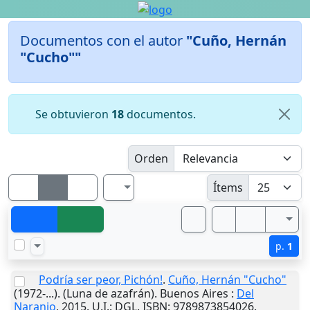
Documentos con el autor
"Cuño, Hernán
"Cucho""
Se obtuvieron
18
documentos.
Orden
Ítems
p.
1
Podría ser peor, Pichón!
.
Cuño, Hernán "Cucho"
(1972-...). (Luna de azafrán).
Buenos Aires
:
Del
Naranjo
,
2015
.
U.I.
: DGL. ISBN: 9789873854026.