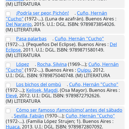
(M) LITERATURA
¡Podría ser peor, Pichón!
.
Cuño, Hernán
"Cucho"
(1972-...). (Luna de azafrán).
Buenos Aires
:
Del Naranjo
,
2015
.
U.I.
: DGL. ISBN: 9789873854026.
(M) LITERATURA
Pasa palarbas
.
Cuño, Hernán "Cucho"
(1972-...). (Pequeños Del Eclipse).
Buenos Aires
:
Del
Eclipse
,
2011
.
U.I.
: DGL. ISBN: 9789871580149.
(M) LITERATURA
López
.
Rocha, Silvina
(1969-...);
Cuño, Hernán
"Cucho"
(1972-...).
Buenos Aires
:
Quipu
,
2012
.
U.I.
: DGL. ISBN: 9789875040748. (M) LITERATURA
Los bichos del ombú
.
Cuño, Hernán "Cucho"
(1972-...);
Kelisek, Magdi
. (Osa Mayor).
Buenos Aires
:
Elevé
,
2012
.
U.I.
: DGL. ISBN: 9789872792626.
(M) LITERATURA
Cómo ser famoso ¡famosísimo! antes del sábado
.
Sevilla, Fabián
(1970-...);
Cuño, Hernán "Cucho"
(1972-...). (Familia López Strujen; 1).
Buenos Aires
:
Huaca
,
2013
.
U.I.
: DGL. ISBN: 9789872807092.