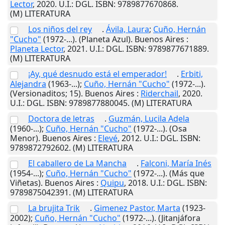
Lector
,
2020
.
U.I.
: DGL. ISBN: 9789877670868.
(M) LITERATURA
Los niños del rey
.
Ávila, Laura
;
Cuño, Hernán
"Cucho"
(1972-...). (Planeta Azul).
Buenos Aires
:
Planeta Lector
,
2021
.
U.I.
: DGL. ISBN: 9789877671889.
(M) LITERATURA
¡Ay, qué desnudo está el emperador!
.
Erbiti,
Alejandra
(1963-...);
Cuño, Hernán "Cucho"
(1972-...).
(Versionaditos; 15).
Buenos Aires
:
Riderchail
,
2020
.
U.I.
: DGL. ISBN: 9789877880045. (M) LITERATURA
Doctora de letras
.
Guzmán, Lucila Adela
(1960-...);
Cuño, Hernán "Cucho"
(1972-...). (Osa
Menor).
Buenos Aires
:
Elevé
,
2012
.
U.I.
: DGL. ISBN:
9789872792602. (M) LITERATURA
El caballero de La Mancha
.
Falconi, María Inés
(1954-...);
Cuño, Hernán "Cucho"
(1972-...). (Más que
Viñetas).
Buenos Aires
:
Quipu
,
2018
.
U.I.
: DGL. ISBN:
9789875042391. (M) LITERATURA
La brujita Trik
.
Gimenez Pastor, Marta
(1923-
2002);
Cuño, Hernán "Cucho"
(1972-...). (Jitanjáfora