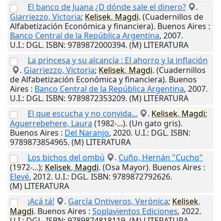
El banco de Juana ¿D dónde sale el dinero?
.
Giarriezzo, Victoria
;
Kelisek
,
Magdi
. (Cuadernillos de
Alfabetización Económica y financiera).
Buenos Aires
:
Banco Central de la República Argentina
,
2007
.
U.I.
: DGL. ISBN: 9789872000394. (M) LITERATURA
La princesa y su alcancía : El ahorro y la inflación
.
Giarriezzo, Victoria
;
Kelisek
,
Magdi
. (Cuadernillos
de Alfabetización Económica y financiera).
Buenos
Aires
:
Banco Central de la República Argentina
,
2007
.
U.I.
: DGL. ISBN: 9789872353209. (M) LITERATURA
El que escucha y no convida...
.
Kelisek
,
Magdi
;
Aguerrebehere, Laura
(1982-...). (Un gato gris).
Buenos Aires
:
Del Naranjo
,
2020
.
U.I.
: DGL. ISBN:
9789873854965. (M) LITERATURA
Los bichos del ombú
.
Cuño, Hernán "Cucho"
(1972-...);
Kelisek
,
Magdi
. (Osa Mayor).
Buenos Aires
:
Elevé
,
2012
.
U.I.
: DGL. ISBN: 9789872792626.
(M) LITERATURA
¡Acá tá!
.
García Ontiveros, Verónica
;
Kelisek
,
Magdi
.
Buenos Aires
:
Soplavientos Ediciones
,
2022
.
U.I.
: DGL. ISBN: 9789874818119. (M) LITERATURA