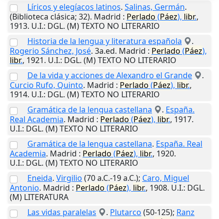
Líricos y elegíacos latinos
.
Salinas, Germán
.
(Biblioteca clásica; 32).
Madrid
:
Perlado
(
Páez
),
libr
.
,
1913
.
U.I.
: DGL. (M) TEXTO NO LITERARIO
Historia de la lengua y literatura española
.
Rogerio Sánchez, José
. 3a.ed.
Madrid
:
Perlado
(
Páez
),
libr
.
,
1921
.
U.I.
: DGL. (M) TEXTO NO LITERARIO
De la vida y acciones de Alexandro el Grande
.
Curcio Rufo, Quinto
.
Madrid
:
Perlado
(
Páez
),
libr
.
,
1914
.
U.I.
: DGL. (M) TEXTO NO LITERARIO
Gramática de la lengua castellana
.
España.
Real Academia
.
Madrid
:
Perlado
(
Páez
),
libr
.
,
1917
.
U.I.
: DGL. (M) TEXTO NO LITERARIO
Gramática de la lengua castellana
.
España. Real
Academia
.
Madrid
:
Perlado
(
Páez
),
libr
.
,
1920
.
U.I.
: DGL. (M) TEXTO NO LITERARIO
Eneida
.
Virgilio
(70 a.C.-19 a.C.);
Caro, Miguel
Antonio
.
Madrid
:
Perlado
(
Páez
),
libr
.
,
1908
.
U.I.
: DGL.
(M) LITERATURA
Las vidas paralelas
.
Plutarco
(50-125);
Ranz