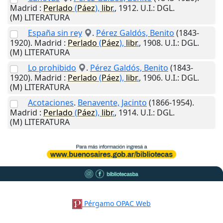
Madrid
:
Perlado
(
Páez
),
libr
.
,
1912
.
U.I.
: DGL.
(M) LITERATURA
España sin rey
.
Pérez Galdós, Benito
(1843-
1920).
Madrid
:
Perlado
(
Páez
),
libr
.
,
1908
.
U.I.
: DGL.
(M) LITERATURA
Lo prohibido
.
Pérez Galdós, Benito
(1843-
1920).
Madrid
:
Perlado
(
Páez
),
libr
.
,
1906
.
U.I.
: DGL.
(M) LITERATURA
Acotaciones
.
Benavente, Jacinto
(1866-1954).
Madrid
:
Perlado
(
Páez
),
libr
.
,
1914
.
U.I.
: DGL.
(M) LITERATURA
Pérgamo OPAC Web