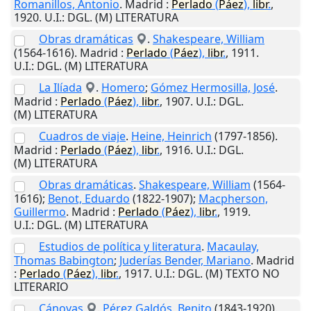
Romanillos, Antonio
.
Madrid
:
Perlado
(
Páez
),
libr
.
,
1920
.
U.I.
: DGL. (M) LITERATURA
Obras dramáticas
.
Shakespeare, William
(1564-1616).
Madrid
:
Perlado
(
Páez
),
libr
.
,
1911
.
U.I.
: DGL. (M) LITERATURA
La Ilíada
.
Homero
;
Gómez Hermosilla, José
.
Madrid
:
Perlado
(
Páez
),
libr
.
,
1907
.
U.I.
: DGL.
(M) LITERATURA
Cuadros de viaje
.
Heine, Heinrich
(1797-1856).
Madrid
:
Perlado
(
Páez
),
libr
.
,
1916
.
U.I.
: DGL.
(M) LITERATURA
Obras dramáticas
.
Shakespeare, William
(1564-
1616);
Benot, Eduardo
(1822-1907);
Macpherson,
Guillermo
.
Madrid
:
Perlado
(
Páez
),
libr
.
,
1919
.
U.I.
: DGL. (M) LITERATURA
Estudios de política y literatura
.
Macaulay,
Thomas Babington
;
Juderías Bender, Mariano
.
Madrid
:
Perlado
(
Páez
),
libr
.
,
1917
.
U.I.
: DGL. (M) TEXTO NO
LITERARIO
Cánovas
.
Pérez Galdós, Benito
(1843-1920).