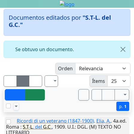
Documentos editados por
"S.T-L. del
G.C."
Se obtuvo un documento.
Orden
Ítems
p.
1
Ricordi di un veterano (1847-1900)
.
Elia, A.
. 4a.ed.
Roma
:
S.T
-
L
. del
G.C
.
,
1909
.
U.I.
: DGL. (M) TEXTO NO
LITERARIO