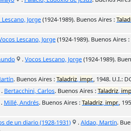
 Lescano, Jorge
(1924-1989).
Buenos Aires
:
Talad
Vocos Lescano, Jorge
(1924-1989).
Buenos Aires
:
mundo
.
Vocos Lescano, Jorge
(1924-1989).
Buen
artín
.
Buenos Aires
:
Taladriz
,
impr
.
,
1948
.
U.I.
: D
.
Bertacchini, Carlos
.
Buenos Aires
:
Taladriz
,
imp
.
Millé, Andrés
.
Buenos Aires
:
Taladriz
,
impr
.
,
19
os de un diario (1928-1931)
.
Aldao, Martín
.
Bue
O