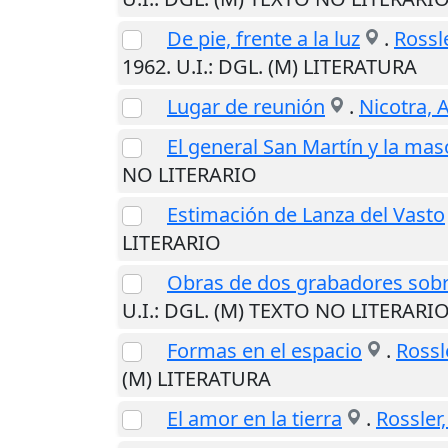
De pie, frente a la luz
.
Rossl
1962
.
U.I.
: DGL. (M) LITERATURA
Lugar de reunión
.
Nicotra, 
El general San Martín y la mas
NO LITERARIO
Estimación de Lanza del Vasto
LITERARIO
Obras de dos grabadores sobr
U.I.
: DGL. (M) TEXTO NO LITERARI
Formas en el espacio
.
Rossl
(M) LITERATURA
El amor en la tierra
.
Rossler