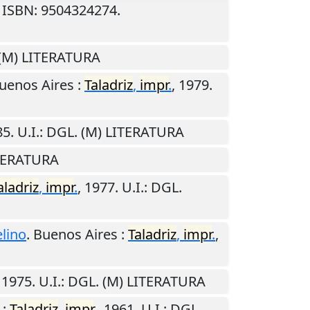
. ISBN: 9504324274.
 (M) LITERATURA
uenos Aires
:
Taladriz
,
impr
.
,
1979
.
85
.
U.I.
: DGL. (M) LITERATURA
ITERATURA
aladriz
,
impr
.
,
1977
.
U.I.
: DGL.
elino
.
Buenos Aires
:
Taladriz
,
impr
.
,
,
1975
.
U.I.
: DGL. (M) LITERATURA
:
Taladriz
,
impr
.
,
1961
.
U.I.
: DGL.