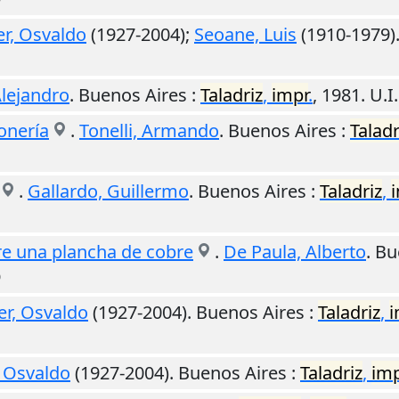
er, Osvaldo
(1927-2004);
Seoane, Luis
(1910-1979)
Alejandro
.
Buenos Aires
:
Taladriz
,
impr
.
,
1981
.
U.I.
onería
.
Tonelli, Armando
.
Buenos Aires
:
Taladr
.
Gallardo, Guillermo
.
Buenos Aires
:
Taladriz
,
e una plancha de cobre
.
De Paula, Alberto
.
Bu
O
er, Osvaldo
(1927-2004).
Buenos Aires
:
Taladriz
,
i
, Osvaldo
(1927-2004).
Buenos Aires
:
Taladriz
,
imp