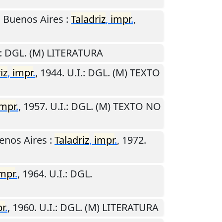
.
Buenos Aires
:
Taladriz
,
impr
.
,
: DGL. (M) LITERATURA
iz
,
impr
.
,
1944
.
U.I.
: DGL. (M) TEXTO
impr
.
,
1957
.
U.I.
: DGL. (M) TEXTO NO
enos Aires
:
Taladriz
,
impr
.
,
1972
.
mpr
.
,
1964
.
U.I.
: DGL.
r
.
,
1960
.
U.I.
: DGL. (M) LITERATURA