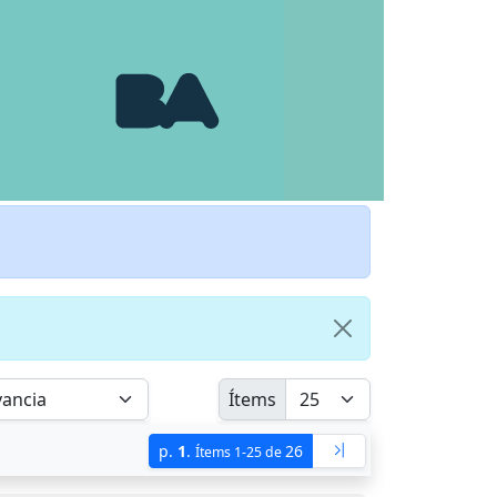
Ítems
p.
1
.
26
Ítems 1-25 de