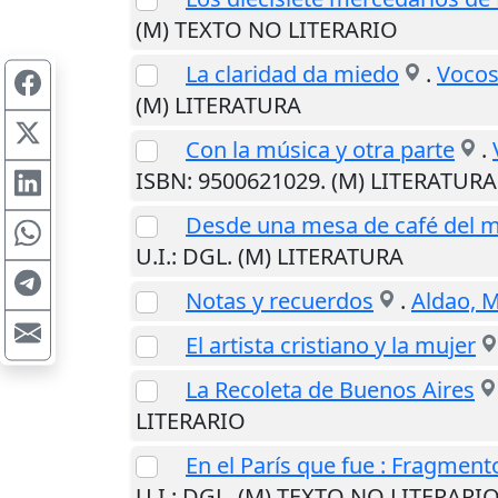
(M) TEXTO NO LITERARIO
La claridad da miedo
.
Vocos
(M) LITERATURA
Con la música y otra parte
.
ISBN: 9500621029. (M) LITERATURA
Desde una mesa de café del 
U.I.
: DGL. (M) LITERATURA
Notas y recuerdos
.
Aldao, M
El artista cristiano y la mujer
La Recoleta de Buenos Aires
LITERARIO
En el París que fue : Fragment
U.I.
: DGL. (M) TEXTO NO LITERARI