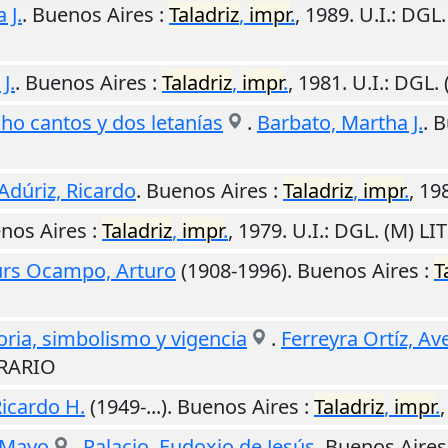
 J.
.
Buenos Aires
:
Taladriz
,
impr
.
,
1989
.
U.I.
: DGL
J.
.
Buenos Aires
:
Taladriz
,
impr
.
,
1981
.
U.I.
: DGL.
ho cantos y dos letanías
.
Barbato, Martha J.
.
B
Adúriz, Ricardo
.
Buenos Aires
:
Taladriz
,
impr
.
,
19
nos Aires
:
Taladriz
,
impr
.
,
1979
.
U.I.
: DGL. (M) L
rs Ocampo, Arturo
(1908-1996).
Buenos Aires
:
T
oria, simbolismo y vigencia
.
Ferreyra Ortíz, Av
ERARIO
Ricardo H.
(1949-...).
Buenos Aires
:
Taladriz
,
impr
.
e Mayo
.
Palacio, Eudoxio de Jesús
.
Buenos Aires