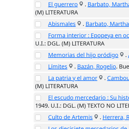
El guerrero
.
Barbato, Martha
(M) LITERATURA
Abismales
.
Barbato, Martha 
Forma interior : Epopeya en oc
U.I.
: DGL. (M) LITERATURA
Memorias del hijo pródigo
.
Límites
.
Bazán, Rogelio
.
Bue
La patria y el amor
.
Cambou
(M) LITERATURA
El escudo mercedario : Su hist
1949
.
U.I.
: DGL. (M) TEXTO NO LIT
Culto de Artemis
.
Herrera, 
Los diecisiete mercedarios d