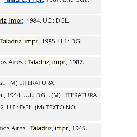
riz
,
impr
.
,
1984
.
U.I.
: DGL.
Taladriz
,
impr
.
,
1985
.
U.I.
: DGL.
os Aires
:
Taladriz
,
impr
.
,
1987
.
GL. (M) LITERATURA
r
.
,
1944
.
U.I.
: DGL. (M) LITERATURA
52
.
U.I.
: DGL. (M) TEXTO NO
nos Aires
:
Taladriz
,
impr
.
,
1945
.