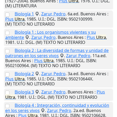
(1927-2004).
Buenos Aires
:
Plus
Ultra
,
1976
.
U.I.
: DGL.
(M) LITERATURA
Biología 1
.
Zarur, Pedro
. 6a.ed.
Buenos Aires
:
Plus
Ultra
,
1985
.
U.I.
: DGL. ISBN: 9502100999.
(M) TEXTO NO LITERARIO
Biología 1 : Los organismos vivientes y su
ambiente
.
Zarur, Pedro
.
Buenos Aires
:
Plus
Ultra
,
1981
.
U.I.
: DGL. (M) TEXTO NO LITERARIO
Biología 2 : La diversidad de formas y unidad de
patrones en los seres vivos
.
Zarur, Pedro
. 11a.ed.
Buenos Aires
:
Plus
Ultra
,
1985
.
U.I.
: DGL. ISBN:
9502100964. (M) TEXTO NO LITERARIO
Biología 2
.
Zarur, Pedro
. 3a.ed.
Buenos Aires
:
Plus
Ultra
,
1985
.
U.I.
: DGL. ISBN: 950210644X.
(M) TEXTO NO LITERARIO
Biología 3
.
Zarur, Pedro
.
Buenos Aires
:
Plus
Ultra
,
1981
.
U.I.
: DGL. (M) TEXTO NO LITERARIO
Biología 4 : Integración, continuidad y evolución
en los seres vivos
.
Zarur, Pedro
. 2a.ed.
Buenos
Aires
:
Plus
Ultra
,
1981
.
U.I.
: DGL. ISBN: 9502106628.