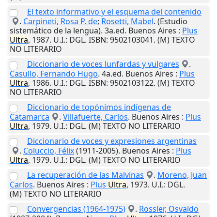
El texto informativo y el esquema del contenido
.
Carpineti, Rosa P. de
;
Rosetti, Mabel
. (Estudio
sistemático de la lengua). 3a.ed.
Buenos Aires
:
Plus
Ultra
,
1987
.
U.I.
: DGL. ISBN: 9502103041. (M) TEXTO
NO LITERARIO
Diccionario de voces lunfardas y vulgares
.
Casullo, Fernando Hugo
. 4a.ed.
Buenos Aires
:
Plus
Ultra
,
1986
.
U.I.
: DGL. ISBN: 9502103122. (M) TEXTO
NO LITERARIO
Diccionario de topónimos indígenas de
Catamarca
.
Villafuerte, Carlos
.
Buenos Aires
:
Plus
Ultra
,
1979
.
U.I.
: DGL. (M) TEXTO NO LITERARIO
Diccionario de voces y expresiones argentinas
.
Coluccio, Félix
(1911-2005).
Buenos Aires
:
Plus
Ultra
,
1979
.
U.I.
: DGL. (M) TEXTO NO LITERARIO
La recuperación de las Malvinas
.
Moreno, Juan
Carlos
.
Buenos Aires
:
Plus
Ultra
,
1973
.
U.I.
: DGL.
(M) TEXTO NO LITERARIO
Convergencias (1964-1975)
.
Rossler, Osvaldo