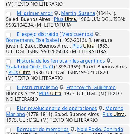
(M) TEXTO NO LITERARIO
Mi primer amor
.
Martín, Susana
(1944-...).
5a.ed.
Buenos Aires
:
Plus
Ultra
,
1986
.
U.I.
: DGL. ISBN:
9502104234. (M) LITERATURA
El espejo distraído ( Versicuentos)
.
Bornemann, Elsa Isabel
(1952-2013). (Literatura
juvenil). 2a.ed.
Buenos Aires
:
Plus
Ultra
,
1983
.
U.I.
: DGL. ISBN: 9502105648. (M) LITERATURA
Historia de los ferrocarriles argentinos
.
Scalabrini Ortíz, Raúl
(1898-1959). 9a.ed.
Buenos Aires
:
Plus
Ultra
,
1986
.
U.I.
: DGL. ISBN: 9502101820.
(M) TEXTO NO LITERARIO
El estructuralismo
.
Francovich, Guillermo
.
Buenos Aires
:
Plus
Ultra
,
1973
.
U.I.
: DGL. (M) TEXTO
NO LITERARIO
Plan revolucionario de operaciones
.
Moreno,
Mariano
(1778-1811). 3a.ed.
Buenos Aires
:
Plus
Ultra
,
1975
.
U.I.
: DGL. (M) TEXTO NO LITERARIO
Borrador de memorias
.
Nalé Roxlo, Conrado