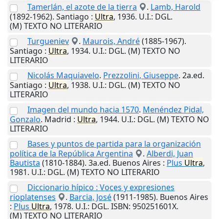
Tamerlán, el azote de la tierra
.
Lamb, Harold
(1892-1962).
Santiago
:
Ultra
,
1936
.
U.I.
: DGL.
(M) TEXTO NO LITERARIO
Turgueniev
.
Maurois, André
(1885-1967).
Santiago
:
Ultra
,
1934
.
U.I.
: DGL. (M) TEXTO NO
LITERARIO
Nicolás Maquiavelo
.
Prezzolini, Giuseppe
. 2a.ed.
Santiago
:
Ultra
,
1938
.
U.I.
: DGL. (M) TEXTO NO
LITERARIO
Imagen del mundo hacia 1570
.
Menéndez Pidal,
Gonzalo
.
Madrid
:
Ultra
,
1944
.
U.I.
: DGL. (M) TEXTO NO
LITERARIO
Bases y puntos de partida para la organización
política de la República Argentina
.
Alberdi, Juan
Bautista
(1810-1884). 3a.ed.
Buenos Aires
:
Plus
Ultra
,
1981
.
U.I.
: DGL. (M) TEXTO NO LITERARIO
Diccionario hípico : Voces y expresiones
rioplatenses
.
Barcia, José
(1911-1985).
Buenos Aires
:
Plus
Ultra
,
1978
.
U.I.
: DGL. ISBN: 950251601X.
(M) TEXTO NO LITERARIO