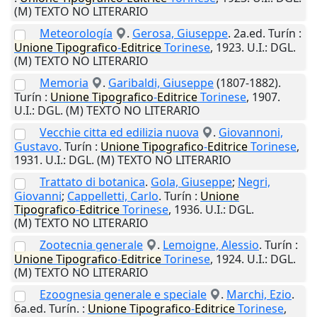
(M) TEXTO NO LITERARIO
Meteorología
.
Gerosa, Giuseppe
. 2a.ed.
Turín
:
Unione
Tipografico
-
Editrice
Torinese
,
1923
.
U.I.
: DGL.
(M) TEXTO NO LITERARIO
Memoria
.
Garibaldi, Giuseppe
(1807-1882).
Turín
:
Unione
Tipografico
-
Editrice
Torinese
,
1907
.
U.I.
: DGL. (M) TEXTO NO LITERARIO
Vecchie citta ed edilizia nuova
.
Giovannoni,
Gustavo
.
Turín
:
Unione
Tipografico
-
Editrice
Torinese
,
1931
.
U.I.
: DGL. (M) TEXTO NO LITERARIO
Trattato di botanica
.
Gola, Giuseppe
;
Negri,
Giovanni
;
Cappelletti, Carlo
.
Turín
:
Unione
Tipografico
-
Editrice
Torinese
,
1936
.
U.I.
: DGL.
(M) TEXTO NO LITERARIO
Zootecnia generale
.
Lemoigne, Alessio
.
Turín
:
Unione
Tipografico
-
Editrice
Torinese
,
1924
.
U.I.
: DGL.
(M) TEXTO NO LITERARIO
Ezoognesia generale e speciale
.
Marchi, Ezio
.
6a.ed.
Turín.
:
Unione
Tipografico
-
Editrice
Torinese
,