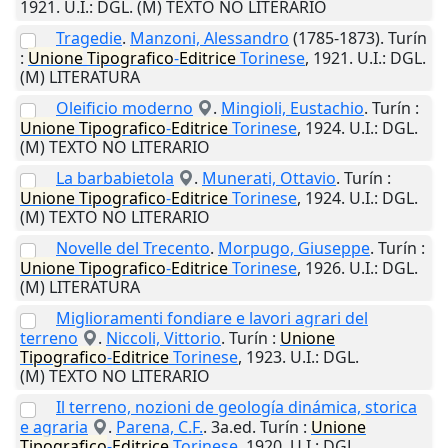
1921
.
U.I.
: DGL. (M) TEXTO NO LITERARIO
Tragedie
.
Manzoni, Alessandro
(1785-1873).
Turín
:
Unione
Tipografico
-
Editrice
Torinese
,
1921
.
U.I.
: DGL.
(M) LITERATURA
Oleificio moderno
.
Mingioli, Eustachio
.
Turín
:
Unione
Tipografico
-
Editrice
Torinese
,
1924
.
U.I.
: DGL.
(M) TEXTO NO LITERARIO
La barbabietola
.
Munerati, Ottavio
.
Turín
:
Unione
Tipografico
-
Editrice
Torinese
,
1924
.
U.I.
: DGL.
(M) TEXTO NO LITERARIO
Novelle del Trecento
.
Morpugo, Giuseppe
.
Turín
:
Unione
Tipografico
-
Editrice
Torinese
,
1926
.
U.I.
: DGL.
(M) LITERATURA
Miglioramenti fondiare e lavori agrari del
terreno
.
Niccoli, Vittorio
.
Turín
:
Unione
Tipografico
-
Editrice
Torinese
,
1923
.
U.I.
: DGL.
(M) TEXTO NO LITERARIO
Il terreno, nozioni de geología dinámica, storica
e agraria
.
Parena, C.F.
. 3a.ed.
Turín
:
Unione
Tipografico
-
Editrice
Torinese
,
1920
.
U.I.
: DGL.