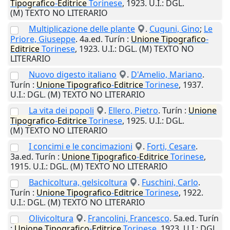
Tipografico
-
Editrice
Torinese
,
1923
.
U.I.
: DGL.
(M) TEXTO NO LITERARIO
Multiplicazione delle plante
.
Cuguni, Gino
;
Le
Priore, Giuseppe
. 4a.ed.
Turín
:
Unione
Tipografico
-
Editrice
Torinese
,
1923
.
U.I.
: DGL. (M) TEXTO NO
LITERARIO
Nuovo digesto italiano
.
D'Amelio, Mariano
.
Turín
:
Unione
Tipografico
-
Editrice
Torinese
,
1937
.
U.I.
: DGL. (M) TEXTO NO LITERARIO
La vita dei popoli
.
Ellero, Pietro
.
Turín
:
Unione
Tipografico
-
Editrice
Torinese
,
1925
.
U.I.
: DGL.
(M) TEXTO NO LITERARIO
I concimi e le concimazioni
.
Forti, Cesare
.
3a.ed.
Turín
:
Unione
Tipografico
-
Editrice
Torinese
,
1915
.
U.I.
: DGL. (M) TEXTO NO LITERARIO
Bachicoltura, gelsicoltura
.
Fuschini, Carlo
.
Turín
:
Unione
Tipografico
-
Editrice
Torinese
,
1922
.
U.I.
: DGL. (M) TEXTO NO LITERARIO
Olivicoltura
.
Francolini, Francesco
. 5a.ed.
Turín
:
Unione
Tipografico
-
Editrice
Torinese
,
1923
.
U.I.
: DGL.