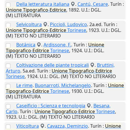
Della letteratura italiana
.
Cantú, Cesare
.
Turín
:
Unione
Tipografico
-
Editrice
,
1892
.
U.I.
: DGL.
(M) LITERATURA
Selvicoltura
.
Piccioli, Ludovico
. 2a.ed.
Turín
:
Unione
Tipografico
-
Editrice
Torinese
,
1923
.
U.I.
: DGL.
(M) TEXTO NO LITERARIO
Botánica
.
Ardissone, F.
.
Turín
:
Unione
Tipografico
-
Editrice
Torinese
,
1924
.
U.I.
: DGL.
(M) TEXTO NO LITERARIO
Coltivazione delle piante tropicali
.
Bruttini,
Arturo
. 5a.ed.
Turín
:
Unione
Tipografico
-
Editrice
Torinese
,
1924
.
U.I.
: DGL. (M) TEXTO NO LITERARIO
Le rime
.
Buonarroti, Michelangelo
.
Turín
:
Unione
Tipografico
-
Editrice
Torinese
,
1930
.
U.I.
: DGL.
(M) LITERATURA
Caseificio : Scienza e tecnologia
.
Besana,
Carlo
.
Turín
:
Unione
Tipografico
-
Editrice
Torinese
,
1923
.
U.I.
: DGL. (M) TEXTO NO LITERARIO
Viticoltura
.
Cavazza, Deminzio
.
Turín
:
Unione