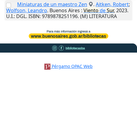
Miniaturas de un maestro Zen
.
Aitken, Robert
;
Wolfson, Leandro
.
Buenos Aires
:
Viento
de
Sur
,
2023
.
U.I.
: DGL. ISBN: 9789878251196. (M) LITERATURA
Pérgamo OPAC Web