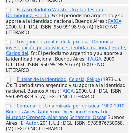
(M) TEXTO NO LITERARIO
El caso Rodolfo Walsh : Un clandestino
.
Domínguez, Fabián
.
En
: El periodismo argentino y su
aporte a la identidad nacional.
Buenos Aires
:
FAIGA
,
2000
.
U.I.
: DGL. ISBN: 950-99198-9-6. (A) TEXTO NO
LITERARIO
Los gauchos malos de la prensa : Denuncia
investigación periodística e identidad nacional
.
Frade,
Carlos del
.
En
: El periodismo argentino y su aporte a
la identidad nacional.
Buenos Aires
:
FAIGA
,
2000
.
U.I.
: DGL. ISBN: 950-99198-9-6. (A) TEXTO NO
LITERARIO
El telar de la identidad
.
Celesia, Felipe
(1973-...).
En
: El periodismo argentino y su aporte a la identidad
nacional.
Buenos Aires
:
FAIGA
,
2000
.
U.I.
: DGL. ISBN:
950-99198-9-6. (A) TEXTO NO LITERARIO
Centenario : Una mirada periodística. 1900-1910
.
Buenos Aires. Gobierno. Direccion General de
Museos
;
Oropeza, Mariano
;
Schamne, Oscar
.
Buenos
Aires
:
El Autor
,
2011
.
U.I.
: DGL. ISBN: 9789876730068.
(M) TEXTO NO LITERARIO