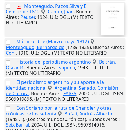
Monteagudo, Pazos Silva y El
Censor de 1812
.
Canter, Juan
.
Buenos
Aires
:
Peuser
,
1924
.
U.I.
: DGL. (M) TEXTO
NO LITERARIO
Mártir o libre (Marzo-mayo 1812)
.
Monteagudo, Bernardo de
(1789-1825).
Buenos Aires
:
Coni
,
1910
.
U.I.
: DGL. (M) TEXTO NO LITERARIO
Historia del periodismo argentino
.
Beltrán,
Oscar R.
.
Buenos Aires
:
Sopena
,
1943
.
U.I.
: DGL.
(M) TEXTO NO LITERARIO
El periodismo argentino y su aporte a la
identidad nacional
.
Argentina. Senado. Comisión
de Cultura
.
Buenos Aires
:
FAIGA
,
2000
.
U.I.
: DGL. ISBN:
9509919896. (M) TEXTO NO LITERARIO
Con Soriano por la ruta de Chandler y otras
crónicas de los setenta
.
Bufali, Andrés Alberto
(1948-...). (Los tres mundos.Crónicas).
Buenos Aires
:
Seix Barral
,
2004
.
U.I.
: DGL. ISBN: 9507314016.