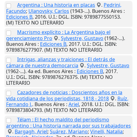
Argentina : Una historia en placas
.
Pedrini,
Facundo
;
Ulanovsky, Carlos
(1943-...).
Buenos Aires
:
Ediciones B
,
2016
.
U.I.
: DGL. ISBN: 9789877550153.
(M) TEXTO NO LITERARIO
Macrismo explícito : La Argentina bajo el
gerenciamiento Pro
.
Sylvestre, Gustavo
(1962-...).
Buenos Aires
:
Ediciones B
,
2017
.
U.I.
: DGL. ISBN:
9789876277907. (M) TEXTO NO LITERARIO
Intrigas, alianzas y traiciones : El detrás de
cámara de nuestra democarcia
.
Sylvestre, Gustavo
(1962-...). 4a ed.
Buenos Aires
:
Ediciones B
,
2017
.
U.I.
: DGL. ISBN: 9789876276375. (M) TEXTO NO
LITERARIO
Cazadores de noticias : Doscientos años en la
vida cotidiana de los periodistas, 1818 - 2018
.
Ruíz,
Fernando J.
.
Buenos Aires
:
Ariel
,
2018
.
U.I.
: DGL. ISBN:
9789873804793. (M) TEXTO NO LITERARIO
Télam : El hecho maldito del periodismo
argentino : Una historia narrada por sus trabajadores
.
Bargagh, Ariel
;
Suárez, Mariano
;
Vinelli, Natalia
;