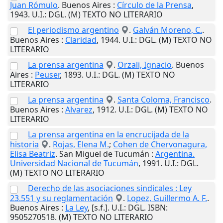
Juan Rómulo
.
Buenos Aires
:
Círculo de la Prensa
,
1943
.
U.I.
: DGL. (M) TEXTO NO LITERARIO
El periodismo argentino
.
Galván Moreno, C.
.
Buenos Aires
:
Claridad
,
1944
.
U.I.
: DGL. (M) TEXTO NO
LITERARIO
La prensa argentina
.
Orzali, Ignacio
.
Buenos
Aires
:
Peuser
,
1893
.
U.I.
: DGL. (M) TEXTO NO
LITERARIO
La prensa argentina
.
Santa Coloma, Francisco
.
Buenos Aires
:
Alvarez
,
1912
.
U.I.
: DGL. (M) TEXTO NO
LITERARIO
La prensa argentina en la encrucijada de la
historia
.
Rojas, Elena M.
;
Cohen de Chervonagura,
Elisa Beatriz
.
San Miguel de Tucumán
:
Argentina.
Universidad Nacional de Tucumán
,
1991
.
U.I.
: DGL.
(M) TEXTO NO LITERARIO
Derecho de las asociaciones sindicales : Ley
23.551 y su reglamentación
.
Lopez, Guillermo A. F.
.
Buenos Aires
:
La Ley
,
[s.f.]
.
U.I.
: DGL. ISBN:
9505270518. (M) TEXTO NO LITERARIO