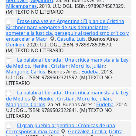
Bercovich, Alejandro
. 2a. ed.
Buenos Aires
:
Milcampanas
,
2019
.
U.I.
: DGL. ISBN: 9789874587329.
(M) TEXTO NO LITERARIO
Érase una vez en Argentina : El plan de Cristina
Kirchner para vengarse de sus denunciantes,
someter a la Justicia, perseguir al periodismo crítico y
encarcelar a Macri
.
Gasulla, Luis
.
Buenos Aires
:
Dunken
,
2020
.
U.I.
: DGL. ISBN: 9789878509570.
(M) TEXTO NO LITERARIO
La palabra liberada : Una crítica marxista a la Ley
de Medios
.
Henkel, Cristian
;
Morcillo, Julián
;
Mangone, Carlos
.
Buenos Aires
:
Eudeba
,
2013
.
U.I.
: DGL. ISBN: 9789502321592. (M) TEXTO NO
LITERARIO
La palabra liberada : Una crítica marxista a la Ley
de Medios
.
Henkel, Cristian
;
Morcillo, Julián
;
Mangone, Carlos
. 2a ed.
Buenos Aires
:
Eudeba
,
2014
.
U.I.
: DGL. ISBN: 9789502322841. (M) TEXTO NO
LITERARIO
El gran pueblo argentino : Crónicas de una
corresponsal maxicana
.
González, Cecilia
;
Licitra,