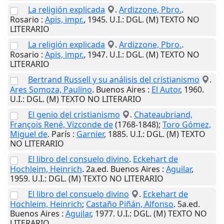
La religión explicada
.
Ardizzone, Pbro.
.
Rosario
:
Apis, impr.
,
1945
.
U.I.
: DGL. (M) TEXTO NO
LITERARIO
La religión explicada
.
Ardizzone, Pbro.
.
Rosario
:
Apis, impr.
,
1947
.
U.I.
: DGL. (M) TEXTO NO
LITERARIO
Bertrand Russell y su análisis del cristianismo
.
Ares Somoza, Paulino
.
Buenos Aires
:
El Autor
,
1960
.
U.I.
: DGL. (M) TEXTO NO LITERARIO
El genio del cristianismo
.
Chateaubriand,
François René, Vizconde de
(1768-1848);
Toro Gómez,
Miguel de
.
París
:
Garnier
,
1885
.
U.I.
: DGL. (M) TEXTO
NO LITERARIO
El libro del consuelo divino
.
Eckehart de
Hochleim, Heinrich
. 2a.ed.
Buenos Aires
:
Aguilar
,
1959
.
U.I.
: DGL. (M) TEXTO NO LITERARIO
El libro del consuelo divino
.
Eckehart de
Hochleim, Heinrich
;
Castaño Piñán, Alfonso
. 5a.ed.
Buenos Aires
:
Aguilar
,
1977
.
U.I.
: DGL. (M) TEXTO NO
LITERARIO