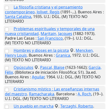
La filosofía cristiana y el pensamiento
contemporáneo
.
Jolivet, Regis
(1891-...).
Buenos Aires
:
Santa Catalina
,
1935
.
U.I.
: DGL. (M) TEXTO NO
LITERARIO
Problemas espirituales y temporales de una
nueva cristianidad
.
Maritain, Jacques
(1882-1973).
Padre Las Casas
:
San Francisco
,
(19--)
.
U.I.
: DGL.
(M) TEXTO NO LITERARIO
Hombres y dioses en la picota
.
Mencken,
Henry Louis
.
Buenos Aires
:
Granica
,
1972
.
U.I.
: DGL.
(M) TEXTO NO LITERARIO
Opúsculos
.
Pascal, Blaise
(1623-1662);
García,
Félix
. (Biblioteca de iniciación Filosófica; 51). 3a.ed.
Buenos Aires
:
Aguilar
,
1964
.
U.I.
: DGL. (M) TEXTO NO
LITERARIO
Cristianismo místico : Las enseñanzas internas
del maestro
.
Ramacharaka
.
Barcelona
:
A. Roch
,
(19--)
.
U.I.
: DGL. (M) TEXTO NO LITERARIO
Un pueblo en marcha
.
Terzaghi, Roberto
.