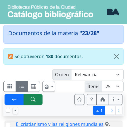
Documentos de la materia
"23/28"
Se obtuvieron
180
documentos.
Orden
Ítems
p.
1
El cristianismo y las religiones mundiales
.