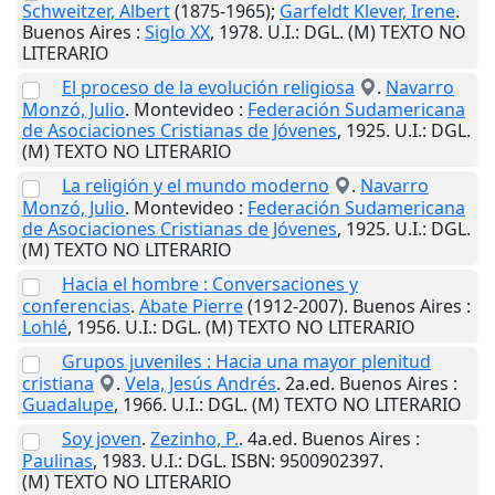
Schweitzer, Albert
(1875-1965);
Garfeldt Klever, Irene
.
Buenos Aires
:
Siglo XX
,
1978
.
U.I.
: DGL. (M) TEXTO NO
LITERARIO
El proceso de la evolución religiosa
.
Navarro
Monzó, Julio
.
Montevideo
:
Federación Sudamericana
de Asociaciones Cristianas de Jóvenes
,
1925
.
U.I.
: DGL.
(M) TEXTO NO LITERARIO
La religión y el mundo moderno
.
Navarro
Monzó, Julio
.
Montevideo
:
Federación Sudamericana
de Asociaciones Cristianas de Jóvenes
,
1925
.
U.I.
: DGL.
(M) TEXTO NO LITERARIO
Hacia el hombre : Conversaciones y
conferencias
.
Abate Pierre
(1912-2007).
Buenos Aires
:
Lohlé
,
1956
.
U.I.
: DGL. (M) TEXTO NO LITERARIO
Grupos juveniles : Hacia una mayor plenitud
cristiana
.
Vela, Jesús Andrés
. 2a.ed.
Buenos Aires
:
Guadalupe
,
1966
.
U.I.
: DGL. (M) TEXTO NO LITERARIO
Soy joven
.
Zezinho, P.
. 4a.ed.
Buenos Aires
:
Paulinas
,
1983
.
U.I.
: DGL. ISBN: 9500902397.
(M) TEXTO NO LITERARIO