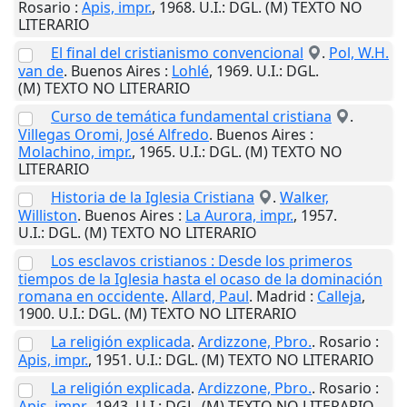
Rosario
:
Apis, impr.
,
1968
.
U.I.
: DGL. (M) TEXTO NO
LITERARIO
El final del cristianismo convencional
.
Pol, W.H.
van de
.
Buenos Aires
:
Lohlé
,
1969
.
U.I.
: DGL.
(M) TEXTO NO LITERARIO
Curso de temática fundamental cristiana
.
Villegas Oromi, José Alfredo
.
Buenos Aires
:
Molachino, impr.
,
1965
.
U.I.
: DGL. (M) TEXTO NO
LITERARIO
Historia de la Iglesia Cristiana
.
Walker,
Williston
.
Buenos Aires
:
La Aurora, impr.
,
1957
.
U.I.
: DGL. (M) TEXTO NO LITERARIO
Los esclavos cristianos : Desde los primeros
tiempos de la Iglesia hasta el ocaso de la dominación
romana en occidente
.
Allard, Paul
.
Madrid
:
Calleja
,
1900
.
U.I.
: DGL. (M) TEXTO NO LITERARIO
La religión explicada
.
Ardizzone, Pbro.
.
Rosario
:
Apis, impr.
,
1951
.
U.I.
: DGL. (M) TEXTO NO LITERARIO
La religión explicada
.
Ardizzone, Pbro.
.
Rosario
:
Apis, impr.
,
1943
.
U.I.
: DGL. (M) TEXTO NO LITERARIO