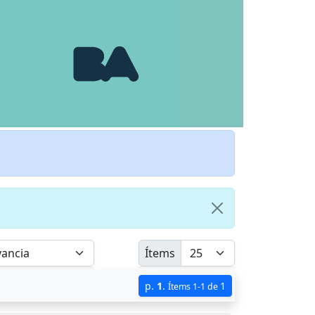
Ítems
p.
1
.
1
Ítems 1-1 de