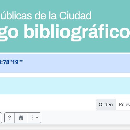
4:78"19""
Orden