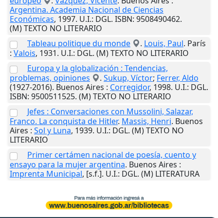
europeo
.
Vázquez, Vicente
.
Buenos Aires
:
Argentina. Academia Nacional de Ciencias
Económicas
,
1997
.
U.I.
: DGL. ISBN: 9508490462.
(M) TEXTO NO LITERARIO
Tableau politique du monde
.
Louis, Paul
.
París
:
Valois
,
1931
.
U.I.
: DGL. (M) TEXTO NO LITERARIO
Europa y la globalización : Tendencias,
problemas, opiniones
.
Sukup, Víctor
;
Ferrer, Aldo
(1927-2016).
Buenos Aires
:
Corregidor
,
1998
.
U.I.
: DGL.
ISBN: 9500511525. (M) TEXTO NO LITERARIO
Jefes : Conversaciones con Mussolini, Salazar,
Franco. La conquista de Hitler
.
Massis, Henri
.
Buenos
Aires
:
Sol y Luna
,
1939
.
U.I.
: DGL. (M) TEXTO NO
LITERARIO
Primer certámen nacional de poesía, cuento y
ensayo para la mujer argentina
.
Buenos Aires
:
Imprenta Municipal
,
[s.f.]
.
U.I.
: DGL. (M) LITERATURA