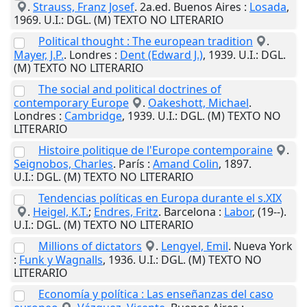
.
Strauss, Franz Josef
. 2a.ed.
Buenos Aires
:
Losada
,
1969
.
U.I.
: DGL. (M) TEXTO NO LITERARIO
Political thought : The european tradition
.
Mayer, J.P.
.
Londres
:
Dent (Edward J.)
,
1939
.
U.I.
: DGL.
(M) TEXTO NO LITERARIO
The social and political doctrines of
contemporary Europe
.
Oakeshott, Michael
.
Londres
:
Cambridge
,
1939
.
U.I.
: DGL. (M) TEXTO NO
LITERARIO
Histoire politique de l'Europe contemporaine
.
Seignobos, Charles
.
París
:
Amand Colin
,
1897
.
U.I.
: DGL. (M) TEXTO NO LITERARIO
Tendencias políticas en Europa durante el s.XIX
.
Heigel, K.T.
;
Endres, Fritz
.
Barcelona
:
Labor
,
(19--)
.
U.I.
: DGL. (M) TEXTO NO LITERARIO
Millions of dictators
.
Lengyel, Emil
.
Nueva York
:
Funk y Wagnalls
,
1936
.
U.I.
: DGL. (M) TEXTO NO
LITERARIO
Economía y política : Las enseñanzas del caso