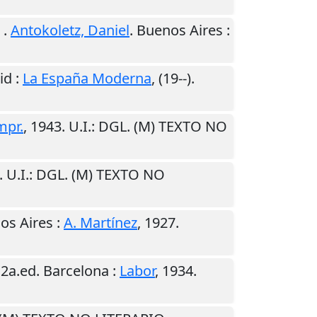
.
Antokoletz, Daniel
.
Buenos Aires
:
id
:
La España Moderna
,
(19--)
.
mpr.
,
1943
.
U.I.
: DGL. (M) TEXTO NO
.
U.I.
: DGL. (M) TEXTO NO
os Aires
:
A. Martínez
,
1927
.
 2a.ed.
Barcelona
:
Labor
,
1934
.