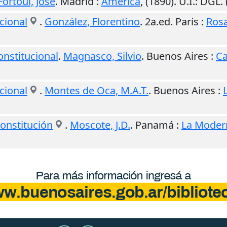
Fortoul, José
.
Madrid
:
América
,
(1890)
.
U.I.
: DGL.
cional
.
González, Florentino
. 2a.ed.
París
:
Rosa
nstitucional
.
Magnasco, Silvio
.
Buenos Aires
:
Ca
cional
.
Montes de Oca, M.A.T.
.
Buenos Aires
:
Constitución
.
Moscote, J.D.
.
Panamá
:
La Moder