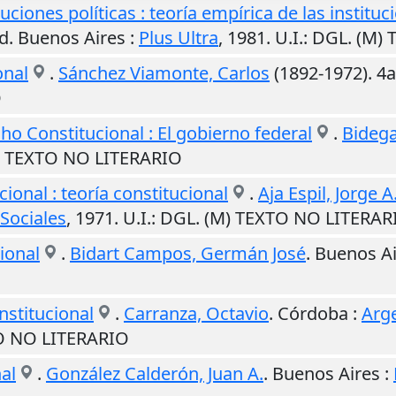
uciones políticas : teoría empírica de las instituc
ed.
Buenos Aires
:
Plus Ultra
,
1981
.
U.I.
: DGL. (M)
onal
.
Sánchez Viamonte, Carlos
(1892-1972). 4a
O
o Constitucional : El gobierno federal
.
Bidega
M) TEXTO NO LITERARIO
ional : teoría constitucional
.
Aja Espil, Jorge A
Sociales
,
1971
.
U.I.
: DGL. (M) TEXTO NO LITERAR
ional
.
Bidart Campos, Germán José
.
Buenos Ai
nstitucional
.
Carranza, Octavio
.
Córdoba
:
Arge
TO NO LITERARIO
al
.
González Calderón, Juan A.
.
Buenos Aires
: