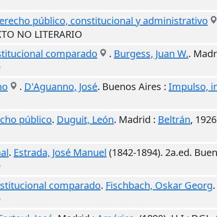
erecho público, constitucional y administrativo
EXTO NO LITERARIO
nstitucional comparado
.
Burgess, Juan W.
.
Madr
O
ho
.
D'Aguanno, José
.
Buenos Aires
:
Impulso, i
echo público
.
Duguit, León
.
Madrid
:
Beltrán
,
1926
al
.
Estrada, José Manuel
(1842-1894). 2a.ed.
Buen
O
nstitucional comparado
.
Fischbach, Oskar Georg
.
O