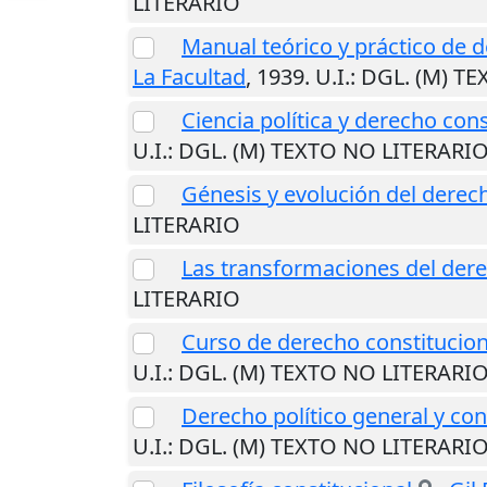
LITERARIO
Manual teórico y práctico de d
La Facultad
,
1939
.
U.I.
: DGL. (M) T
Ciencia política y derecho co
U.I.
: DGL. (M) TEXTO NO LITERARI
Génesis y evolución del derec
LITERARIO
Las transformaciones del der
LITERARIO
Curso de derecho constitucion
U.I.
: DGL. (M) TEXTO NO LITERARI
Derecho político general y co
U.I.
: DGL. (M) TEXTO NO LITERARI