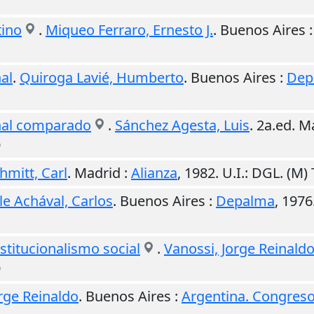
tino
.
Miqueo Ferraro, Ernesto J.
.
Buenos Aires
al
.
Quiroga Lavié, Humberto
.
Buenos Aires
:
Dep
nal comparado
.
Sánchez Agesta, Luis
. 2a.ed.
Ma
O
hmitt, Carl
.
Madrid
:
Alianza
,
1982
.
U.I.
: DGL. (M
le Achával, Carlos
.
Buenos Aires
:
Depalma
,
1976
stitucionalismo social
.
Vanossi, Jorge Reinald
O
rge Reinaldo
.
Buenos Aires
:
Argentina. Congres