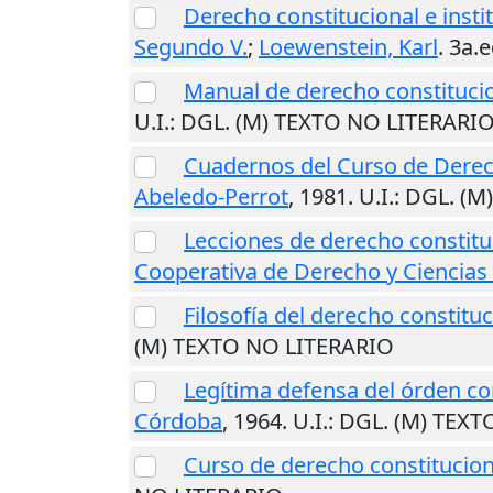
Derecho constitucional e instit
Segundo V.
;
Loewenstein, Karl
. 3a.
Manual de derecho constituci
U.I.
: DGL. (M) TEXTO NO LITERARI
Cuadernos del Curso de Derech
Abeledo-Perrot
,
1981
.
U.I.
: DGL. (
Lecciones de derecho constituc
Cooperativa de Derecho y Ciencias 
Filosofía del derecho constituc
(M) TEXTO NO LITERARIO
Legítima defensa del órden co
Córdoba
,
1964
.
U.I.
: DGL. (M) TEX
Curso de derecho constitucion