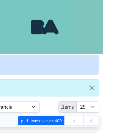
Ítems
p.
1
.
409
Ítems 1-25 de