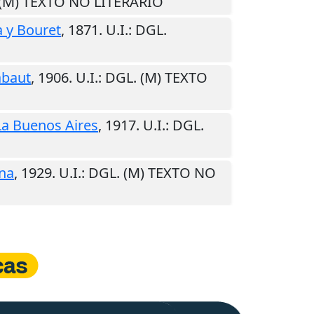
 (M) TEXTO NO LITERARIO
 y Bouret
,
1871
.
U.I.
: DGL.
baut
,
1906
.
U.I.
: DGL. (M) TEXTO
La Buenos Aires
,
1917
.
U.I.
: DGL.
na
,
1929
.
U.I.
: DGL. (M) TEXTO NO