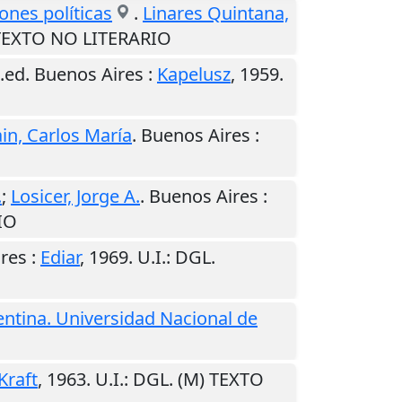
iones políticas
.
Linares Quintana,
 TEXTO NO LITERARIO
.ed.
Buenos Aires
:
Kapelusz
,
1959
.
in, Carlos María
.
Buenos Aires
:
.
;
Losicer, Jorge A.
.
Buenos Aires
:
IO
res
:
Ediar
,
1969
.
U.I.
: DGL.
ntina. Universidad Nacional de
Kraft
,
1963
.
U.I.
: DGL. (M) TEXTO