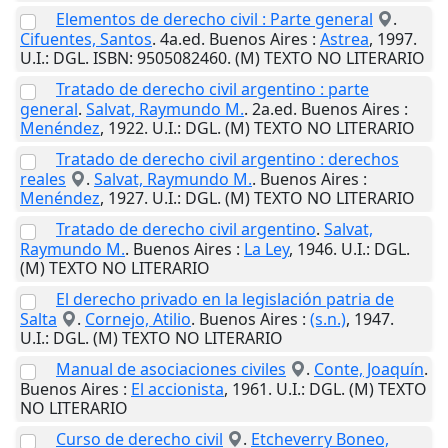
Elementos de derecho civil : Parte general
.
Cifuentes, Santos
. 4a.ed.
Buenos Aires
:
Astrea
,
1997
.
U.I.
: DGL. ISBN: 9505082460. (M) TEXTO NO LITERARIO
Tratado de derecho civil argentino : parte
general
.
Salvat, Raymundo M.
. 2a.ed.
Buenos Aires
:
Menéndez
,
1922
.
U.I.
: DGL. (M) TEXTO NO LITERARIO
Tratado de derecho civil argentino : derechos
reales
.
Salvat, Raymundo M.
.
Buenos Aires
:
Menéndez
,
1927
.
U.I.
: DGL. (M) TEXTO NO LITERARIO
Tratado de derecho civil argentino
.
Salvat,
Raymundo M.
.
Buenos Aires
:
La Ley
,
1946
.
U.I.
: DGL.
(M) TEXTO NO LITERARIO
El derecho privado en la legislación patria de
Salta
.
Cornejo, Atilio
.
Buenos Aires
:
(s.n.)
,
1947
.
U.I.
: DGL. (M) TEXTO NO LITERARIO
Manual de asociaciones civiles
.
Conte, Joaquín
.
Buenos Aires
:
El accionista
,
1961
.
U.I.
: DGL. (M) TEXTO
NO LITERARIO
Curso de derecho civil
.
Etcheverry Boneo,