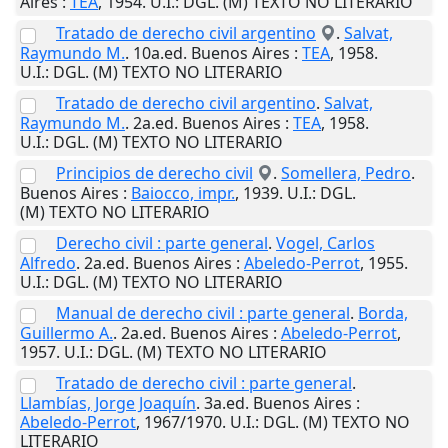
Aires
:
TEA
,
1954
.
U.I.
: DGL. (M) TEXTO NO LITERARIO
Tratado de derecho civil argentino
.
Salvat,
Raymundo M.
. 10a.ed.
Buenos Aires
:
TEA
,
1958
.
U.I.
: DGL. (M) TEXTO NO LITERARIO
Tratado de derecho civil argentino
.
Salvat,
Raymundo M.
. 2a.ed.
Buenos Aires
:
TEA
,
1958
.
U.I.
: DGL. (M) TEXTO NO LITERARIO
Principios de derecho civil
.
Somellera, Pedro
.
Buenos Aires
:
Baiocco, impr.
,
1939
.
U.I.
: DGL.
(M) TEXTO NO LITERARIO
Derecho civil : parte general
.
Vogel, Carlos
Alfredo
. 2a.ed.
Buenos Aires
:
Abeledo-Perrot
,
1955
.
U.I.
: DGL. (M) TEXTO NO LITERARIO
Manual de derecho civil : parte general
.
Borda,
Guillermo A.
. 2a.ed.
Buenos Aires
:
Abeledo-Perrot
,
1957
.
U.I.
: DGL. (M) TEXTO NO LITERARIO
Tratado de derecho civil : parte general
.
Llambías, Jorge Joaquín
. 3a.ed.
Buenos Aires
:
Abeledo-Perrot
,
1967/1970
.
U.I.
: DGL. (M) TEXTO NO
LITERARIO