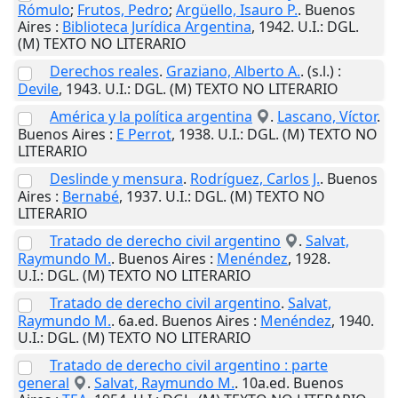
Rómulo
;
Frutos, Pedro
;
Argüello, Isauro P.
.
Buenos
Aires
:
Biblioteca Jurídica Argentina
,
1942
.
U.I.
: DGL.
(M) TEXTO NO LITERARIO
Derechos reales
.
Graziano, Alberto A.
.
(s.l.)
:
Devile
,
1943
.
U.I.
: DGL. (M) TEXTO NO LITERARIO
América y la política argentina
.
Lascano, Víctor
.
Buenos Aires
:
E Perrot
,
1938
.
U.I.
: DGL. (M) TEXTO NO
LITERARIO
Deslinde y mensura
.
Rodríguez, Carlos J.
.
Buenos
Aires
:
Bernabé
,
1937
.
U.I.
: DGL. (M) TEXTO NO
LITERARIO
Tratado de derecho civil argentino
.
Salvat,
Raymundo M.
.
Buenos Aires
:
Menéndez
,
1928
.
U.I.
: DGL. (M) TEXTO NO LITERARIO
Tratado de derecho civil argentino
.
Salvat,
Raymundo M.
. 6a.ed.
Buenos Aires
:
Menéndez
,
1940
.
U.I.
: DGL. (M) TEXTO NO LITERARIO
Tratado de derecho civil argentino : parte
general
.
Salvat, Raymundo M.
. 10a.ed.
Buenos