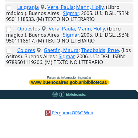
La granja
.
Vera, Paula
;
Mann, Holly
. (Libro
mágico.).
Buenos Aires
:
Sigmar
,
2005
.
U.I.
: DGL. ISBN:
9501118533. (M) TEXTO NO LITERARIO
Opuestos
.
Vera, Paula
;
Mann, Holly
. (Libro
mágico.).
Buenos Aires
:
Sigmar
,
2005
.
U.I.
: DGL. ISBN:
9501118517. (M) TEXTO NO LITERARIO
Colores
.
Gaetán, Maura
;
Theobalds, Prue
. (Los
ositos).
Buenos Aires
:
Sigmar
,
2006
.
U.I.
: DGL. ISBN:
9789501119206. (M) TEXTO NO LITERARIO
Pérgamo OPAC Web