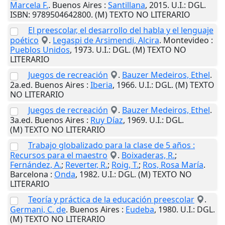
Marcela F.
.
Buenos Aires
:
Santillana
,
2015
.
U.I.
: DGL.
ISBN: 9789504642800. (M) TEXTO NO LITERARIO
El preescolar, el desarrollo del habla y el lenguaje
poético
.
Legaspi de Arsimendi, Alcira
.
Montevideo
:
Pueblos Unidos
,
1973
.
U.I.
: DGL. (M) TEXTO NO
LITERARIO
Juegos de recreación
.
Bauzer Medeiros, Ethel
.
2a.ed.
Buenos Aires
:
Iberia
,
1966
.
U.I.
: DGL. (M) TEXTO
NO LITERARIO
Juegos de recreación
.
Bauzer Medeiros, Ethel
.
3a.ed.
Buenos Aires
:
Ruy Díaz
,
1969
.
U.I.
: DGL.
(M) TEXTO NO LITERARIO
Trabajo globalizado para la clase de 5 años :
Recursos para el maestro
.
Boixaderas, R.
;
Fernández, A.
;
Reverter, R.
;
Roig, T.
;
Ros, Rosa María
.
Barcelona
:
Onda
,
1982
.
U.I.
: DGL. (M) TEXTO NO
LITERARIO
Teoría y práctica de la educación preescolar
.
Germani, C. de
.
Buenos Aires
:
Eudeba
,
1980
.
U.I.
: DGL.
(M) TEXTO NO LITERARIO