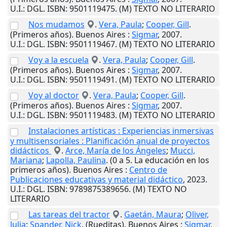
U.I.
: DGL. ISBN: 9501119475. (M) TEXTO NO LITERARIO
Nos mudamos
.
Vera, Paula
;
Cooper, Gill
.
(Primeros años).
Buenos Aires
:
Sigmar
,
2007
.
U.I.
: DGL. ISBN: 9501119467. (M) TEXTO NO LITERARIO
Voy a la escuela
.
Vera, Paula
;
Cooper, Gill
.
(Primeros años).
Buenos Aires
:
Sigmar
,
2007
.
U.I.
: DGL. ISBN: 9501119491. (M) TEXTO NO LITERARIO
Voy al doctor
.
Vera, Paula
;
Cooper, Gill
.
(Primeros años).
Buenos Aires
:
Sigmar
,
2007
.
U.I.
: DGL. ISBN: 9501119483. (M) TEXTO NO LITERARIO
Instalaciones artísticas : Experiencias inmersivas
y multisensoriales : Planificación anual de proyectos
didácticos
.
Arce, María de los Ángeles
;
Mucci,
Mariana
;
Lapolla, Paulina
. (0 a 5. La educación en los
primeros años).
Buenos Aires
:
Centro de
Publicaciones educativas y material didáctico
,
2023
.
U.I.
: DGL. ISBN: 9789875389656. (M) TEXTO NO
LITERARIO
Las tareas del tractor
.
Gaetán, Maura
;
Oliver,
Julia
;
Spander, Nick
. (Rueditas).
Buenos Aires
:
Sigmar
,