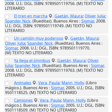
2008
.
U.I.
: DGL. ISBN: 9789501119756. (M) TEXTO NO
LITERARIO
El tren en marcha
.
Gaetán, Maura
;
Oliver, Julia
;
Spander, Nick
. (Rueditas).
Buenos Aires
:
Sigmar
,
2008
.
U.I.
: DGL. ISBN: 9789501119749. (M) TEXTO NO
LITERARIO
Un camión muy poderoso
.
Gaetán, Maura
;
Oliver, Julia
;
Spander, Nick
. (Rueditas).
Buenos Aires
:
Sigmar
,
2008
.
U.I.
: DGL. ISBN: 9789501119770.
(M) TEXTO NO LITERARIO
Ya llega el ómnibus
.
Gaetán, Maura
;
Oliver,
Julia
;
Spander, Nick
. (Rueditas).
Buenos Aires
:
Sigmar
,
2008
.
U.I.
: DGL. ISBN: 9789501119763. (M) TEXTO NO
LITERARIO
Animales
.
Vera, Paula
;
Mann, Holly
. (Libro
mágico.).
Buenos Aires
:
Sigmar
,
2005
.
U.I.
: DGL. ISBN:
9501118525. (M) TEXTO NO LITERARIO
Camiones
.
Vera, Paula
;
Mann, Holly
. (Libro
mágico.).
Buenos Aires
:
Sigmar
,
2005
.
U.I.
: DGL. ISBN:
9501118509. (M) TEXTO NO LITERARIO