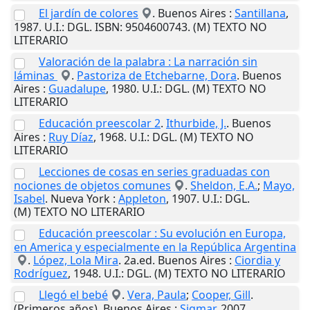
El jardín de colores
.
Buenos Aires
:
Santillana
,
1987
.
U.I.
: DGL. ISBN: 9504600743. (M) TEXTO NO
LITERARIO
Valoración de la palabra : La narración sin
láminas
.
Pastoriza de Etchebarne, Dora
.
Buenos
Aires
:
Guadalupe
,
1980
.
U.I.
: DGL. (M) TEXTO NO
LITERARIO
Educación preescolar 2
.
Ithurbide, J.
.
Buenos
Aires
:
Ruy Díaz
,
1968
.
U.I.
: DGL. (M) TEXTO NO
LITERARIO
Lecciones de cosas en series graduadas con
nociones de objetos comunes
.
Sheldon, E.A.
;
Mayo,
Isabel
.
Nueva York
:
Appleton
,
1907
.
U.I.
: DGL.
(M) TEXTO NO LITERARIO
Educación preescolar : Su evolución en Europa,
en America y especialmente en la República Argentina
.
López, Lola Mira
. 2a.ed.
Buenos Aires
:
Ciordia y
Rodríguez
,
1948
.
U.I.
: DGL. (M) TEXTO NO LITERARIO
Llegó el bebé
.
Vera, Paula
;
Cooper, Gill
.
(Primeros años).
Buenos Aires
:
Sigmar
,
2007
.