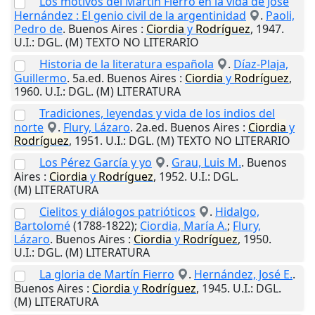
Los motivos del Martín Fierro en la vida de José
Hernández : El genio civil de la argentinidad
.
Paoli,
Pedro de
.
Buenos Aires
:
Ciordia
y
Rodríguez
,
1947
.
U.I.
: DGL. (M) TEXTO NO LITERARIO
Historia de la literatura española
.
Díaz-Plaja,
Guillermo
. 5a.ed.
Buenos Aires
:
Ciordia
y
Rodríguez
,
1960
.
U.I.
: DGL. (M) LITERATURA
Tradiciones, leyendas y vida de los indios del
norte
.
Flury, Lázaro
. 2a.ed.
Buenos Aires
:
Ciordia
y
Rodríguez
,
1951
.
U.I.
: DGL. (M) TEXTO NO LITERARIO
Los Pérez García y yo
.
Grau, Luis M.
.
Buenos
Aires
:
Ciordia
y
Rodríguez
,
1952
.
U.I.
: DGL.
(M) LITERATURA
Cielitos y diálogos patrióticos
.
Hidalgo,
Bartolomé
(1788-1822);
Ciordia, María A.
;
Flury,
Lázaro
.
Buenos Aires
:
Ciordia
y
Rodríguez
,
1950
.
U.I.
: DGL. (M) LITERATURA
La gloria de Martín Fierro
.
Hernández, José E.
.
Buenos Aires
:
Ciordia
y
Rodríguez
,
1945
.
U.I.
: DGL.
(M) LITERATURA