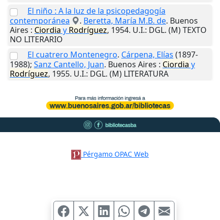
El niño : A la luz de la psicopedagogía
contemporánea
.
Beretta, María M.B. de
.
Buenos
Aires
:
Ciordia
y
Rodríguez
,
1954
.
U.I.
: DGL. (M) TEXTO
NO LITERARIO
El cuatrero Montenegro
.
Cárpena, Elías
(1897-
1988);
Sanz Cantello, Juan
.
Buenos Aires
:
Ciordia
y
Rodríguez
,
1955
.
U.I.
: DGL. (M) LITERATURA
Pérgamo OPAC Web