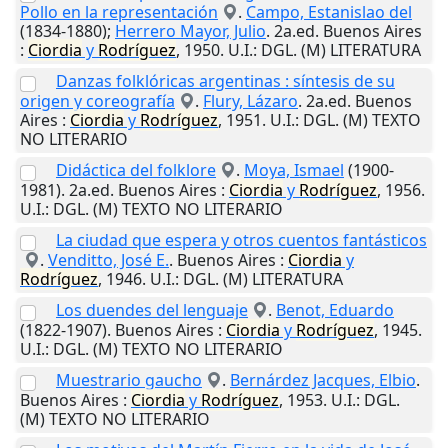
Pollo en la representación
.
Campo, Estanislao del
(1834-1880);
Herrero Mayor, Julio
. 2a.ed.
Buenos Aires
:
Ciordia
y
Rodríguez
,
1950
.
U.I.
: DGL. (M) LITERATURA
Danzas folklóricas argentinas : síntesis de su
origen y coreografía
.
Flury, Lázaro
. 2a.ed.
Buenos
Aires
:
Ciordia
y
Rodríguez
,
1951
.
U.I.
: DGL. (M) TEXTO
NO LITERARIO
Didáctica del folklore
.
Moya, Ismael
(1900-
1981). 2a.ed.
Buenos Aires
:
Ciordia
y
Rodríguez
,
1956
.
U.I.
: DGL. (M) TEXTO NO LITERARIO
La ciudad que espera y otros cuentos fantásticos
.
Venditto, José E.
.
Buenos Aires
:
Ciordia
y
Rodríguez
,
1946
.
U.I.
: DGL. (M) LITERATURA
Los duendes del lenguaje
.
Benot, Eduardo
(1822-1907).
Buenos Aires
:
Ciordia
y
Rodríguez
,
1945
.
U.I.
: DGL. (M) TEXTO NO LITERARIO
Muestrario gaucho
.
Bernárdez Jacques, Elbio
.
Buenos Aires
:
Ciordia
y
Rodríguez
,
1953
.
U.I.
: DGL.
(M) TEXTO NO LITERARIO