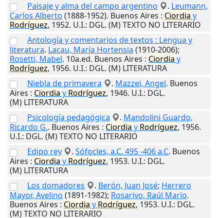
Paisaje y alma del campo argentino
.
Leumann,
Carlos Alberto
(1888-1952).
Buenos Aires
:
Ciordia
y
Rodríguez
,
1952
.
U.I.
: DGL. (M) TEXTO NO LITERARIO
Antología y comentarios de textos : Lengua y
literatura
.
Lacau, María Hortensia
(1910-2006);
Rosetti, Mabel
. 10a.ed.
Buenos Aires
:
Ciordia
y
Rodríguez
,
1956
.
U.I.
: DGL. (M) LITERATURA
Niebla de primavera
.
Mazzei, Angel
.
Buenos
Aires
:
Ciordia
y
Rodríguez
,
1946
.
U.I.
: DGL.
(M) LITERATURA
Psicología pedagógica
.
Mandolini Guardo,
Ricardo G.
.
Buenos Aires
:
Ciordia
y
Rodríguez
,
1956
.
U.I.
: DGL. (M) TEXTO NO LITERARIO
Edipo rey
.
Sófocles, a.C. 495 -406 a.C
.
Buenos
Aires
:
Ciordia
y
Rodríguez
,
1953
.
U.I.
: DGL.
(M) LITERATURA
Los domadores
.
Berón, Juan José
;
Herrero
Mayor, Avelino
(1891-1982);
Rosarivo, Raúl Mario
.
Buenos Aires
:
Ciordia
y
Rodríguez
,
1953
.
U.I.
: DGL.
(M) TEXTO NO LITERARIO