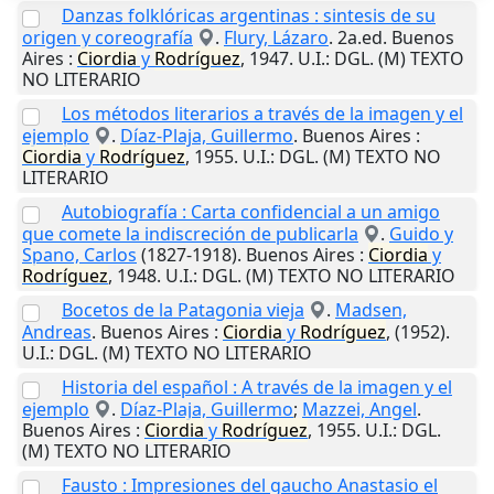
Danzas folklóricas argentinas : sintesis de su
origen y coreografía
.
Flury, Lázaro
. 2a.ed.
Buenos
Aires
:
Ciordia
y
Rodríguez
,
1947
.
U.I.
: DGL. (M) TEXTO
NO LITERARIO
Los métodos literarios a través de la imagen y el
ejemplo
.
Díaz-Plaja, Guillermo
.
Buenos Aires
:
Ciordia
y
Rodríguez
,
1955
.
U.I.
: DGL. (M) TEXTO NO
LITERARIO
Autobiografía : Carta confidencial a un amigo
que comete la indiscreción de publicarla
.
Guido y
Spano, Carlos
(1827-1918).
Buenos Aires
:
Ciordia
y
Rodríguez
,
1948
.
U.I.
: DGL. (M) TEXTO NO LITERARIO
Bocetos de la Patagonia vieja
.
Madsen,
Andreas
.
Buenos Aires
:
Ciordia
y
Rodríguez
,
(1952)
.
U.I.
: DGL. (M) TEXTO NO LITERARIO
Historia del español : A través de la imagen y el
ejemplo
.
Díaz-Plaja, Guillermo
;
Mazzei, Angel
.
Buenos Aires
:
Ciordia
y
Rodríguez
,
1955
.
U.I.
: DGL.
(M) TEXTO NO LITERARIO
Fausto : Impresiones del gaucho Anastasio el