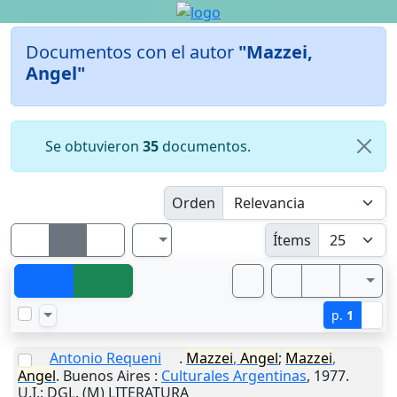
Documentos con el autor
"Mazzei,
Angel"
Se obtuvieron
35
documentos.
Orden
Ítems
p.
1
Antonio Requeni
.
Mazzei
,
Angel
;
Mazzei
,
Angel
.
Buenos Aires
:
Culturales Argentinas
,
1977
.
U.I.
: DGL. (M) LITERATURA