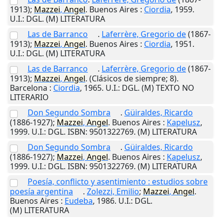
1913);
Mazzei
,
Angel
.
Buenos Aires
:
Ciordia
,
1959
.
U.I.
: DGL. (M) LITERATURA
Las de Barranco
.
Laferrère, Gregorio de
(1867-
1913);
Mazzei
,
Angel
.
Buenos Aires
:
Ciordia
,
1951
.
U.I.
: DGL. (M) LITERATURA
Las de Barranco
.
Laferrère, Gregorio de
(1867-
1913);
Mazzei
,
Angel
. (Clásicos de siempre; 8).
Barcelona
:
Ciordia
,
1965
.
U.I.
: DGL. (M) TEXTO NO
LITERARIO
Don Segundo Sombra
.
Güiraldes, Ricardo
(1886-1927);
Mazzei
,
Angel
.
Buenos Aires
:
Kapelusz
,
1999
.
U.I.
: DGL. ISBN: 9501322769. (M) LITERATURA
Don Segundo Sombra
.
Güiraldes, Ricardo
(1886-1927);
Mazzei
,
Angel
.
Buenos Aires
:
Kapelusz
,
1999
.
U.I.
: DGL. ISBN: 9501322769. (M) LITERATURA
Poesía, conflicto y asentimiento : estudios sobre
poesía argentina
.
Zolezzi, Emilio
;
Mazzei
,
Angel
.
Buenos Aires
:
Eudeba
,
1986
.
U.I.
: DGL.
(M) LITERATURA