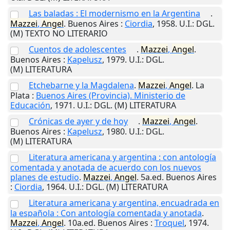
Las baladas : El modernismo en la Argentina
.
Mazzei
,
Angel
.
Buenos Aires
:
Ciordia
,
1958
.
U.I.
: DGL.
(M) TEXTO NO LITERARIO
Cuentos de adolescentes
.
Mazzei
,
Angel
.
Buenos Aires
:
Kapelusz
,
1979
.
U.I.
: DGL.
(M) LITERATURA
Etchebarne y la Magdalena
.
Mazzei
,
Angel
.
La
Plata
:
Buenos Aires (Provincia). Ministerio de
Educación
,
1971
.
U.I.
: DGL. (M) LITERATURA
Crónicas de ayer y de hoy
.
Mazzei
,
Angel
.
Buenos Aires
:
Kapelusz
,
1980
.
U.I.
: DGL.
(M) LITERATURA
Literatura americana y argentina : con antología
comentada y anotada de acuerdo con los nuevos
planes de estudio
.
Mazzei
,
Angel
. 5a.ed.
Buenos Aires
:
Ciordia
,
1964
.
U.I.
: DGL. (M) LITERATURA
Literatura americana y argentina, encuadrada en
la española : Con antología comentada y anotada
.
Mazzei
,
Angel
. 10a.ed.
Buenos Aires
:
Troquel
,
1974
.