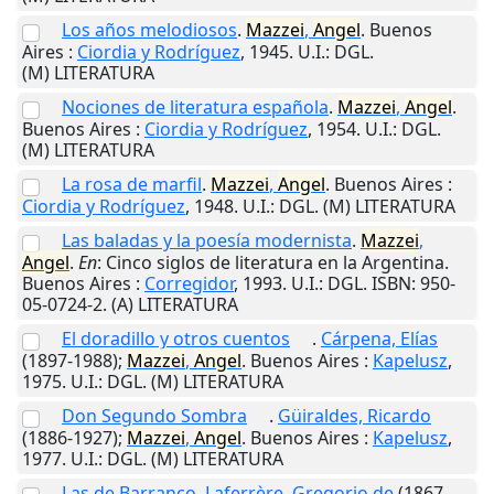
Los años melodiosos
.
Mazzei
,
Angel
.
Buenos
Aires
:
Ciordia y Rodríguez
,
1945
.
U.I.
: DGL.
(M) LITERATURA
Nociones de literatura española
.
Mazzei
,
Angel
.
Buenos Aires
:
Ciordia y Rodríguez
,
1954
.
U.I.
: DGL.
(M) LITERATURA
La rosa de marfil
.
Mazzei
,
Angel
.
Buenos Aires
:
Ciordia y Rodríguez
,
1948
.
U.I.
: DGL. (M) LITERATURA
Las baladas y la poesía modernista
.
Mazzei
,
Angel
.
En
: Cinco siglos de literatura en la Argentina.
Buenos Aires
:
Corregidor
,
1993
.
U.I.
: DGL. ISBN: 950-
05-0724-2. (A) LITERATURA
El doradillo y otros cuentos
.
Cárpena, Elías
(1897-1988);
Mazzei
,
Angel
.
Buenos Aires
:
Kapelusz
,
1975
.
U.I.
: DGL. (M) LITERATURA
Don Segundo Sombra
.
Güiraldes, Ricardo
(1886-1927);
Mazzei
,
Angel
.
Buenos Aires
:
Kapelusz
,
1977
.
U.I.
: DGL. (M) LITERATURA
Las de Barranco
.
Laferrère, Gregorio de
(1867-