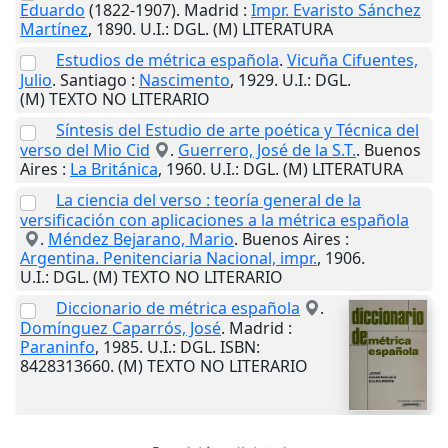
Eduardo
(1822-1907).
Madrid
:
Impr. Evaristo Sánchez
Martínez
,
1890
.
U.I.
: DGL. (M) LITERATURA
Estudios de métrica española
.
Vicuña Cifuentes,
Julio
.
Santiago
:
Nascimento
,
1929
.
U.I.
: DGL.
(M) TEXTO NO LITERARIO
Síntesis del Estudio de arte poética y Técnica del
verso del Mio Cid
.
Guerrero, José de la S.T.
.
Buenos
Aires
:
La Británica
,
1960
.
U.I.
: DGL. (M) LITERATURA
La ciencia del verso : teoría general de la
versificación con aplicaciones a la métrica española
.
Méndez Bejarano, Mario
.
Buenos Aires
:
Argentina. Penitenciaria Nacional, impr.
,
1906
.
U.I.
: DGL. (M) TEXTO NO LITERARIO
Diccionario de métrica española
.
Domínguez Caparrós, José
.
Madrid
:
Paraninfo
,
1985
.
U.I.
: DGL. ISBN:
8428313660. (M) TEXTO NO LITERARIO