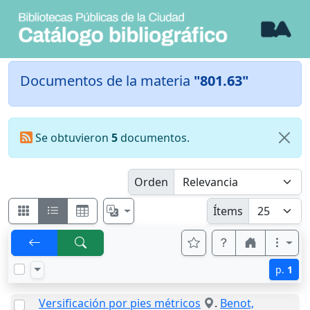
Documentos de la materia
"801.63"
Se obtuvieron
5
documentos.
Orden
Ítems
p.
1
Versificación por pies métricos
.
Benot,