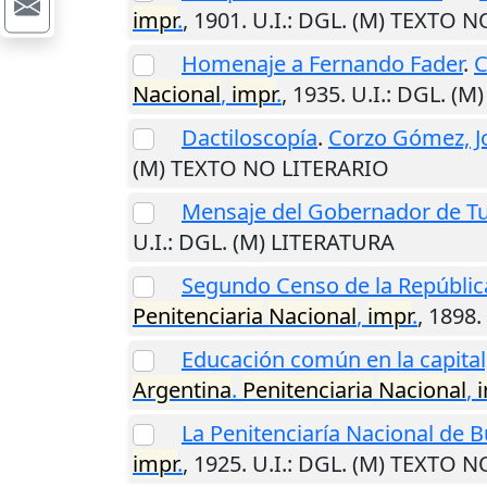
impr
.
,
1901
.
U.I.
: DGL. (M) TEXTO N
Homenaje a Fernando Fader
.
C
Nacional
,
impr
.
,
1935
.
U.I.
: DGL. (M
Dactiloscopía
.
Corzo Gómez, J
(M) TEXTO NO LITERARIO
Mensaje del Gobernador de 
U.I.
: DGL. (M) LITERATURA
Segundo Censo de la Repúblic
Penitenciaria
Nacional
,
impr
.
,
1898
.
Educación común en la capital,
Argentina
.
Penitenciaria
Nacional
,
La Penitenciaría Nacional de 
impr
.
,
1925
.
U.I.
: DGL. (M) TEXTO N