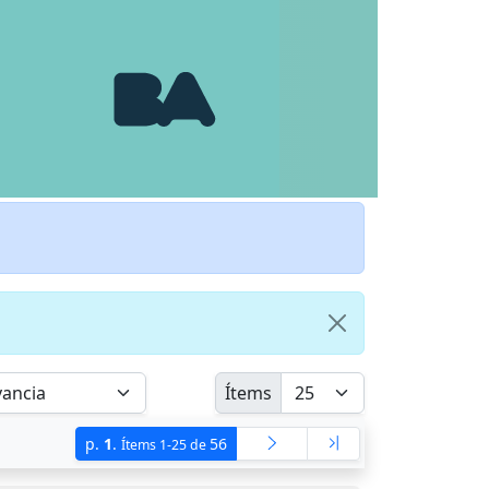
Ítems
p.
1
.
56
Ítems 1-25 de