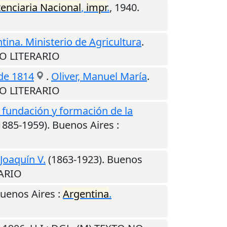
tenciaria
Nacional
,
impr
.
,
1940
.
tina. Ministerio de Agricultura
.
NO LITERARIO
 de 1814
.
Oliver, Manuel María
.
NO LITERARIO
a fundación y formación de la
1885-1959).
Buenos Aires
:
Joaquín V.
(1863-1923).
Buenos
RARIO
uenos Aires
:
Argentina
.