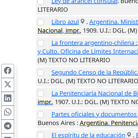
Ley de arancel consular
.
Bueno
LITERARIO
Libro azul
.
Argentina. Minist
Nacional
,
impr
.
,
1909
.
U.I.
: DGL. (M
La frontera argentino-chilena
y Culto. Oficina de Límites Internac
(M) TEXTO NO LITERARIO
Segundo Censo de la Repúblic
U.I.
: DGL. (M) TEXTO NO LITERARI
La Penitenciaría Nacional de 
impr
.
,
1907
.
U.I.
: DGL. (M) TEXTO N
Partes oficiales y documentos 
Buenos Aires
:
Argentina
.
Penitenci
El espíritu de la educación
.