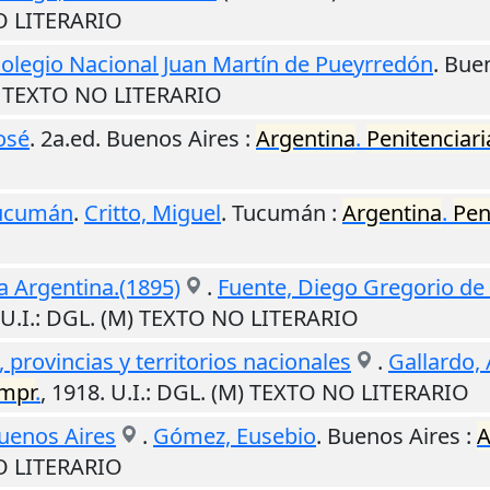
O LITERARIO
olegio Nacional Juan Martín de Pueyrredón
.
Buen
) TEXTO NO LITERARIO
osé
. 2a.ed.
Buenos Aires
:
Argentina
.
Penitenciari
Tucumán
.
Critto, Miguel
.
Tucumán
:
Argentina
.
Pen
a Argentina.(1895)
.
Fuente, Diego Gregorio de 
U.I.
: DGL. (M) TEXTO NO LITERARIO
 provincias y territorios nacionales
.
Gallardo,
impr
.
,
1918
.
U.I.
: DGL. (M) TEXTO NO LITERARIO
Buenos Aires
.
Gómez, Eusebio
.
Buenos Aires
:
A
O LITERARIO