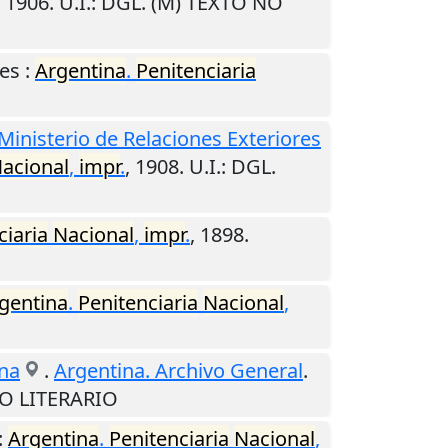
,
1906
.
U.I.
: DGL. (M) TEXTO NO
es
:
Argentina
.
Penitenciaria
Ministerio de Relaciones Exteriores
acional
,
impr
.
,
1908
.
U.I.
: DGL.
ciaria
Nacional
,
impr
.
,
1898
.
gentina
.
Penitenciaria
Nacional
,
ina
.
Argentina. Archivo General
.
NO LITERARIO
:
Argentina
.
Penitenciaria
Nacional
,