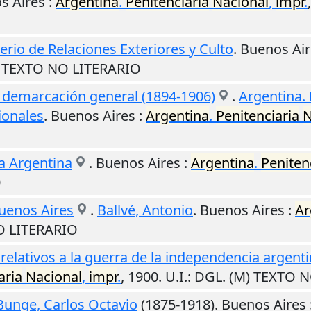
s Aires
:
Argentina
.
Penitenciaria
Nacional
,
impr
.
erio de Relaciones Exteriores y Culto
.
Buenos Air
) TEXTO NO LITERARIO
 : demarcación general (1894-1906)
.
Argentina. 
ionales
.
Buenos Aires
:
Argentina
.
Penitenciaria
N
a Argentina
.
Buenos Aires
:
Argentina
.
Peniten
O
Buenos Aires
.
Ballvé, Antonio
.
Buenos Aires
:
Ar
O LITERARIO
relativos a la guerra de la independencia argent
aria
Nacional
,
impr
.
,
1900
.
U.I.
: DGL. (M) TEXTO 
Bunge, Carlos Octavio
(1875-1918).
Buenos Aires