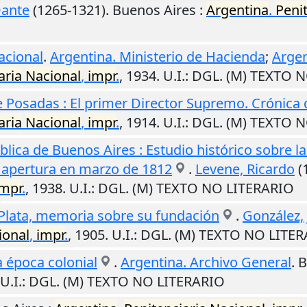
Dante
(1265-1321).
Buenos Aires
:
Argentina
.
Peni
acional
.
Argentina. Ministerio de Hacienda
;
Argen
aria
Nacional
,
impr
.
,
1934
.
U.I.
: DGL. (M) TEXTO 
e Posadas : El primer Director Supremo. Crónica
aria
Nacional
,
impr
.
,
1914
.
U.I.
: DGL. (M) TEXTO 
ública de Buenos Aires : Estudio histórico sobre l
u apertura en marzo de 1812
.
Levene, Ricardo
(
impr
.
,
1938
.
U.I.
: DGL. (M) TEXTO NO LITERARIO
 Plata, memoria sobre su fundación
.
González, 
ional
,
impr
.
,
1905
.
U.I.
: DGL. (M) TEXTO NO LITE
a época colonial
.
Argentina. Archivo General
.
B
U.I.
: DGL. (M) TEXTO NO LITERARIO