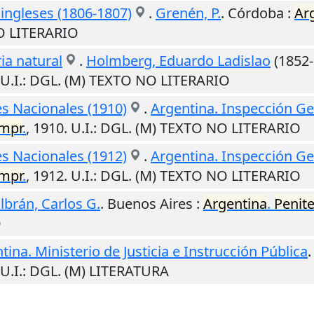
 ingleses (1806-1807)
.
Grenén, P.
.
Córdoba
:
Ar
O LITERARIO
ria natural
.
Holmberg, Eduardo Ladislao
(1852-
U.I.
: DGL. (M) TEXTO NO LITERARIO
es Nacionales (1910)
.
Argentina. Inspección Gen
impr
.
,
1910
.
U.I.
: DGL. (M) TEXTO NO LITERARIO
es Nacionales (1912)
.
Argentina. Inspección Gen
impr
.
,
1912
.
U.I.
: DGL. (M) TEXTO NO LITERARIO
lbrán, Carlos G.
.
Buenos Aires
:
Argentina
.
Penite
O
tina. Ministerio de Justicia e Instrucción Pública
U.I.
: DGL. (M) LITERATURA