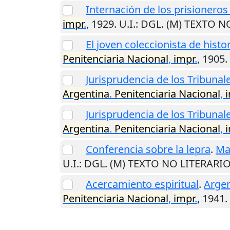
Internación de los prisioneros
impr
.
,
1929
.
U.I.
: DGL. (M) TEXTO N
El joven coleccionista de histo
Penitenciaria
Nacional
,
impr
.
,
1905
.
Jurisprudencia de los Tribunal
Argentina
.
Penitenciaria
Nacional
,
Jurisprudencia de los Tribunal
Argentina
.
Penitenciaria
Nacional
,
Conferencia sobre la lepra
.
Ma
U.I.
: DGL. (M) TEXTO NO LITERARI
Acercamiento espiritual
.
Argen
Penitenciaria
Nacional
,
impr
.
,
1941
.