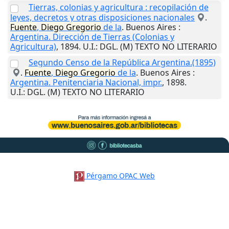
Tierras, colonias y agricultura : recopilación de
leyes, decretos y otras disposiciones nacionales
.
Fuente
,
Diego
Gregorio
de la
.
Buenos Aires
:
Argentina. Dirección de Tierras (Colonias y
Agricultura)
,
1894
.
U.I.
: DGL. (M) TEXTO NO LITERARIO
Segundo Censo de la República Argentina.(1895)
.
Fuente
,
Diego
Gregorio
de la
.
Buenos Aires
:
Argentina. Penitenciaria Nacional, impr.
,
1898
.
U.I.
: DGL. (M) TEXTO NO LITERARIO
Pérgamo OPAC Web