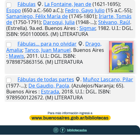
Fábulas
.
La Fontaine, Jean de
(1621-1695);
Esopo
(650 a.C.-560 a.C.);
Fedro, Gayo Julio
(15 a.C.-55);
Samaniego, Félix María de
(1745-1801);
Iriarte, Tomás
de
(1750-1791);
Daroqui, Julia
(1948-...);
Stévano, Raúl
.
(Estrella). 9a.ed.
Buenos Aires
:
Sigmar
,
1982
.
U.I.
: DGL.
ISBN: 9501100065. (M) LITERATURA
Fábulas... para no olvidar
.
Drago,
Amalia
;
Tanco, Juan Manuel
.
Buenos Aires
:
Mawis
,
2011
.
U.I.
: DGL. ISBN:
9789875863156. (M) LITERATURA
Fábulas de todas partes
.
Muñoz Lascano, Pilar
(1977-...);
De Gaudio, Paola
. (Azulejos/Naranja; 65).
Buenos Aires
:
Estrada
,
2018
.
U.I.
: DGL. ISBN:
9789500122672. (M) LITERATURA