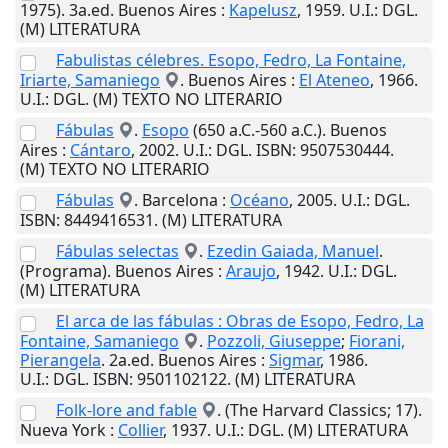
1975). 3a.ed.
Buenos Aires
:
Kapelusz
,
1959
.
U.I.
: DGL.
(M) LITERATURA
Fabulistas célebres. Esopo, Fedro, La Fontaine,
Iriarte, Samaniego
.
Buenos Aires
:
El Ateneo
,
1966
.
U.I.
: DGL. (M) TEXTO NO LITERARIO
Fábulas
.
Esopo
(650 a.C.-560 a.C.).
Buenos
Aires
:
Cántaro
,
2002
.
U.I.
: DGL. ISBN: 9507530444.
(M) TEXTO NO LITERARIO
Fábulas
.
Barcelona
:
Océano
,
2005
.
U.I.
: DGL.
ISBN: 8449416531. (M) LITERATURA
Fábulas selectas
.
Ezedin Gaiada, Manuel
.
(Programa).
Buenos Aires
:
Araujo
,
1942
.
U.I.
: DGL.
(M) LITERATURA
El arca de las fábulas : Obras de Esopo, Fedro, La
Fontaine, Samaniego
.
Pozzoli, Giuseppe
;
Fiorani,
Pierangela
. 2a.ed.
Buenos Aires
:
Sigmar
,
1986
.
U.I.
: DGL. ISBN: 9501102122. (M) LITERATURA
Folk-lore and fable
. (The Harvard Classics; 17).
Nueva York
:
Collier
,
1937
.
U.I.
: DGL. (M) LITERATURA