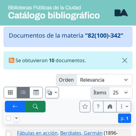
Documentos de la materia
"82(100)-342"
Se obtuvieron
10
documentos.
Orden
Ítems
p.
1
Fábulas en acción
.
Berdiales, Germán
(1896-