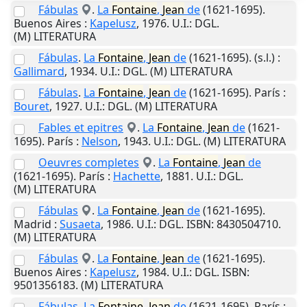
Fábulas
.
La
Fontaine
,
Jean
de
(1621-1695).
Buenos Aires
:
Kapelusz
,
1976
.
U.I.
: DGL.
(M) LITERATURA
Fábulas
.
La
Fontaine
,
Jean
de
(1621-1695).
(s.l.)
:
Gallimard
,
1934
.
U.I.
: DGL. (M) LITERATURA
Fábulas
.
La
Fontaine
,
Jean
de
(1621-1695).
París
:
Bouret
,
1927
.
U.I.
: DGL. (M) LITERATURA
Fables et epitres
.
La
Fontaine
,
Jean
de
(1621-
1695).
París
:
Nelson
,
1943
.
U.I.
: DGL. (M) LITERATURA
Oeuvres completes
.
La
Fontaine
,
Jean
de
(1621-1695).
París
:
Hachette
,
1881
.
U.I.
: DGL.
(M) LITERATURA
Fábulas
.
La
Fontaine
,
Jean
de
(1621-1695).
Madrid
:
Susaeta
,
1986
.
U.I.
: DGL. ISBN: 8430504710.
(M) LITERATURA
Fábulas
.
La
Fontaine
,
Jean
de
(1621-1695).
Buenos Aires
:
Kapelusz
,
1984
.
U.I.
: DGL. ISBN:
9501356183. (M) LITERATURA
Fábulas
.
La
Fontaine
,
Jean
de
(1621-1695).
París
: