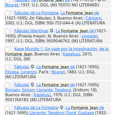
Bouret
,
1931
.
U.I.
: DGL. (M) TEXTO NO LITERARIO
Fábulas de La Fontaine
.
La
Fontaine
,
Jean
de
(1621-1695).
En
: Fábulas; 3.
Buenos Aires
:
Cántaro
,
2002
.
U.I.
: DGL. ISBN: 950-753-044-4. (A) LITERATURA
Fábulas libertinas
.
La
Fontaine
,
Jean
de
(1621-
1695). (Poesía mayor; 4).
Buenos Aires
:
Leviatán
,
1997
.
U.I.
: DGL. ISBN: 9509546763. (M) LITERATURA
Kape Mundo 1. Un viaje por la imaginación
.
de la
Fontaine
,
Jean
.
Buenos Aires
:
Kapelusz
,
2015
.
U.I.
: DGL. (M)
Fábulas
.
La
Fontaine
,
Jean
de
(1621-1695);
Elizaga, Lorenzo
.
París
:
Bouret
,
1883
.
U.I.
: DGL.
(M) LITERATURA
Fábulas
.
La
Fontaine
,
Jean
de
(1621-1695);
Romain, Simon
;
Llorente, Teodoro
. (Iridium; 18).
Buenos Aires
:
Kapelusz
,
1976
.
U.I.
: DGL. ISBN:
9501356183. (M) LITERATURA
Fábulas de La Fontaine
.
La
Fontaine
,
Jean
de
(1621-1695);
Llorente, Teodoro
;
Doré, Gustavo
(1832-