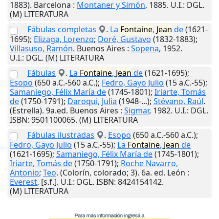
1883).
Barcelona
:
Montaner y Simón
,
1885
.
U.I.
: DGL.
(M) LITERATURA
Fábulas completas
.
La
Fontaine
,
Jean
de
(1621-
1695);
Elizaga, Lorenzo
;
Doré, Gustavo
(1832-1883);
Villasuso, Ramón
.
Buenos Aires
:
Sopena
,
1952
.
U.I.
: DGL. (M) LITERATURA
Fábulas
.
La
Fontaine
,
Jean
de
(1621-1695);
Esopo
(650 a.C.-560 a.C.);
Fedro, Gayo Julio
(15 a.C.-55);
Samaniego, Félix María de
(1745-1801);
Iriarte, Tomás
de
(1750-1791);
Daroqui, Julia
(1948-...);
Stévano, Raúl
.
(Estrella). 9a.ed.
Buenos Aires
:
Sigmar
,
1982
.
U.I.
: DGL.
ISBN: 9501100065. (M) LITERATURA
Fábulas ilustradas
.
Esopo
(650 a.C.-560 a.C.);
Fedro, Gayo Julio
(15 a.C.-55);
La
Fontaine
,
Jean
de
(1621-1695);
Samaniego, Félix María de
(1745-1801);
Iriarte, Tomás de
(1750-1791);
Roche Navarro,
Antonio
;
Teo
. (Colorín, colorado; 3). 6a. ed.
León
:
Everest
,
[s.f.]
.
U.I.
: DGL. ISBN: 8424154142.
(M) LITERATURA