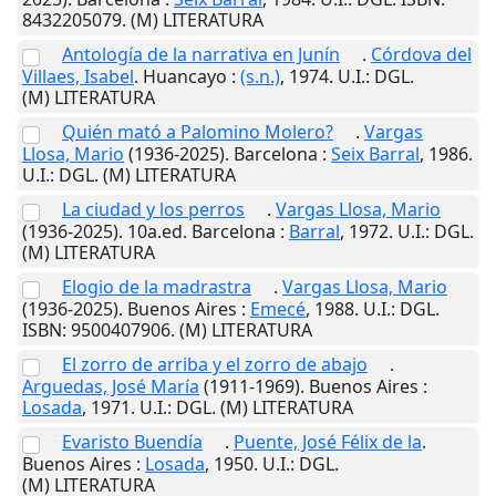
8432205079. (M) LITERATURA
Antología de la narrativa en Junín
.
Córdova del
Villaes, Isabel
.
Huancayo
:
(s.n.)
,
1974
.
U.I.
: DGL.
(M) LITERATURA
Quién mató a Palomino Molero?
.
Vargas
Llosa, Mario
(1936-2025).
Barcelona
:
Seix Barral
,
1986
.
U.I.
: DGL. (M) LITERATURA
La ciudad y los perros
.
Vargas Llosa, Mario
(1936-2025). 10a.ed.
Barcelona
:
Barral
,
1972
.
U.I.
: DGL.
(M) LITERATURA
Elogio de la madrastra
.
Vargas Llosa, Mario
(1936-2025).
Buenos Aires
:
Emecé
,
1988
.
U.I.
: DGL.
ISBN: 9500407906. (M) LITERATURA
El zorro de arriba y el zorro de abajo
.
Arguedas, José María
(1911-1969).
Buenos Aires
:
Losada
,
1971
.
U.I.
: DGL. (M) LITERATURA
Evaristo Buendía
.
Puente, José Félix de la
.
Buenos Aires
:
Losada
,
1950
.
U.I.
: DGL.
(M) LITERATURA