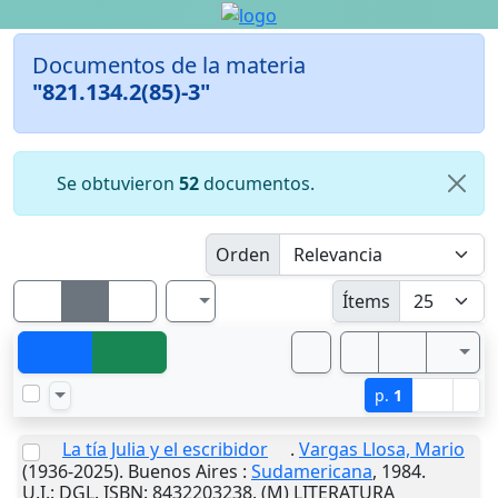
Documentos de la materia
"821.134.2(85)-3"
Se obtuvieron
52
documentos.
Orden
Ítems
p.
1
La tía Julia y el escribidor
.
Vargas Llosa, Mario
(1936-2025).
Buenos Aires
:
Sudamericana
,
1984
.
U.I.
: DGL. ISBN: 8432203238. (M) LITERATURA