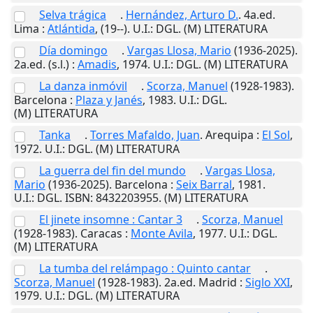
Selva trágica
.
Hernández, Arturo D.
. 4a.ed.
Lima
:
Atlántida
,
(19--)
.
U.I.
: DGL. (M) LITERATURA
Día domingo
.
Vargas Llosa, Mario
(1936-2025).
2a.ed.
(s.l.)
:
Amadis
,
1974
.
U.I.
: DGL. (M) LITERATURA
La danza inmóvil
.
Scorza, Manuel
(1928-1983).
Barcelona
:
Plaza y Janés
,
1983
.
U.I.
: DGL.
(M) LITERATURA
Tanka
.
Torres Mafaldo, Juan
.
Arequipa
:
El Sol
,
1972
.
U.I.
: DGL. (M) LITERATURA
La guerra del fin del mundo
.
Vargas Llosa,
Mario
(1936-2025).
Barcelona
:
Seix Barral
,
1981
.
U.I.
: DGL. ISBN: 8432203955. (M) LITERATURA
El jinete insomne : Cantar 3
.
Scorza, Manuel
(1928-1983).
Caracas
:
Monte Avila
,
1977
.
U.I.
: DGL.
(M) LITERATURA
La tumba del relámpago : Quinto cantar
.
Scorza, Manuel
(1928-1983). 2a.ed.
Madrid
:
Siglo XXI
,
1979
.
U.I.
: DGL. (M) LITERATURA