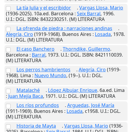
La tía Julia y el escribidor
.
Vargas Llosa, Mario
(1936-2025). 10a.ed.
Barcelona
:
Seix Barral
,
1996
.
U.I.
: DGL. ISBN: 8432230251. (M) LITERATURA
La ofrenda de piedra : narraciones andinas
.
Alegría, Ciro
(1919-1968).
Buenos Aires
:
Losada
,
1978
.
U.I.
: DGL. (M) LITERATURA
El caso Banchero
.
Thorndike, Guillermo
.
Barcelona
:
Barral
,
1973
.
U.I.
: DGL. ISBN: 8421110039.
(M) LITERATURA
Los perros hambrientos
.
Alegría, Ciro
(1919-
1968).
Lima
:
Nuevo Mundo
,
(19--)
.
U.I.
: DGL.
(M) LITERATURA
Matalaché
.
López Albujar, Enrique
. 6a.ed.
Lima
:
Juan Mejía Baca
,
1971
.
U.I.
: DGL. (M) LITERATURA
Los ríos profundos
.
Arguedas, José María
(1911-1969).
Buenos Aires
:
Losada
,
c1958
.
U.I.
: DGL.
(M) LITERATURA
Historia de Mayta
.
Vargas Llosa, Mario
(1936-
2025).
Barcelona
:
Seix Barral
,
1984
.
U.I.
: DGL. ISBN: