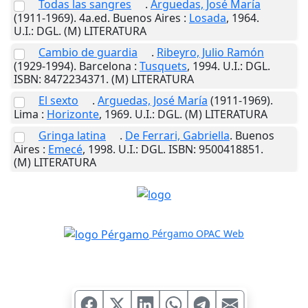
Todas las sangres
.
Arguedas, José María
(1911-1969). 4a.ed.
Buenos Aires
:
Losada
,
1964
.
U.I.
: DGL. (M) LITERATURA
Cambio de guardia
.
Ribeyro, Julio Ramón
(1929-1994).
Barcelona
:
Tusquets
,
1994
.
U.I.
: DGL.
ISBN: 8472234371. (M) LITERATURA
El sexto
.
Arguedas, José María
(1911-1969).
Lima
:
Horizonte
,
1969
.
U.I.
: DGL. (M) LITERATURA
Gringa latina
.
De Ferrari, Gabriella
.
Buenos
Aires
:
Emecé
,
1998
.
U.I.
: DGL. ISBN: 9500418851.
(M) LITERATURA
Pérgamo OPAC Web