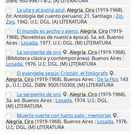
ISBN: 950-99871-8-2. (A) LITERATURA
La uta y el puma azul
.
Alegría
,
Ciro
(1919-1968).
En
: Antología del cuento peruano; 21.
Santiago
:
Zig-
Zag
,
1942
.
U.I.
: DGL. (A) LITERATURA
El mundo es ancho y ajeno
.
Alegría
,
Ciro
(1919-
1968). (Novelistas de nuestra época). 5a. ed.
Buenos
Aires
:
Losada
,
1977
.
U.I.
: DGL. (M) LITERATURA
La serpiente de oro
.
Alegría
,
Ciro
(1919-1968).
(Biblioteca clásica y contemporánea).
Buenos Aires
:
Losada
,
1976
.
U.I.
: DGL. (M) LITERATURA
El evangelio según Cristián, el fotógrafo
.
Alegría
,
Ciro
(1919-1968).
Buenos Aires
:
De la Flor
,
143
p.
.
U.I.
: DGL. ISBN: 950515030X. (M) LITERATURA
La serpiente de oro
.
Alegría
,
Ciro
(1919-1968).
3a. ed.
Buenos Aires
:
Losada
,
1974
.
U.I.
: DGL.
(M) LITERATURA
Muerte suerte con harto palo : memorias
.
Alegría
,
Ciro
(1919-1968).
Buenos Aires
:
Losada
,
1976
.
U.I.
: DGL. (M) LITERATURA