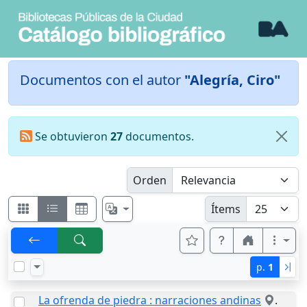
Documentos con el autor
"Alegría, Ciro"
Se obtuvieron
27
documentos.
Orden
Ítems
p.
1
La ofrenda de piedra : narraciones andinas
.