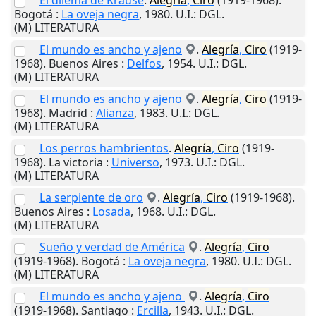
El dilema de Krause
.
Alegría
,
Ciro
(1919-1968).
Bogotá
:
La oveja negra
,
1980
.
U.I.
: DGL.
(M) LITERATURA
El mundo es ancho y ajeno
.
Alegría
,
Ciro
(1919-
1968).
Buenos Aires
:
Delfos
,
1954
.
U.I.
: DGL.
(M) LITERATURA
El mundo es ancho y ajeno
.
Alegría
,
Ciro
(1919-
1968).
Madrid
:
Alianza
,
1983
.
U.I.
: DGL.
(M) LITERATURA
Los perros hambrientos
.
Alegría
,
Ciro
(1919-
1968).
La victoria
:
Universo
,
1973
.
U.I.
: DGL.
(M) LITERATURA
La serpiente de oro
.
Alegría
,
Ciro
(1919-1968).
Buenos Aires
:
Losada
,
1968
.
U.I.
: DGL.
(M) LITERATURA
Sueño y verdad de América
.
Alegría
,
Ciro
(1919-1968).
Bogotá
:
La oveja negra
,
1980
.
U.I.
: DGL.
(M) LITERATURA
El mundo es ancho y ajeno
.
Alegría
,
Ciro
(1919-1968).
Santiago
:
Ercilla
,
1943
.
U.I.
: DGL.