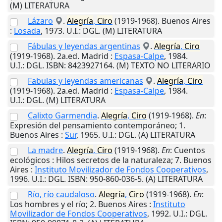
(M) LITERATURA
Lázaro
.
Alegría
,
Ciro
(1919-1968).
Buenos Aires
:
Losada
,
1973
.
U.I.
: DGL. (M) LITERATURA
Fábulas y leyendas argentinas
.
Alegría
,
Ciro
(1919-1968). 2a.ed.
Madrid
:
Espasa-Calpe
,
1984
.
U.I.
: DGL. ISBN: 8423927164. (M) TEXTO NO LITERARIO
Fabulas y leyendas americanas
.
Alegría
,
Ciro
(1919-1968). 2a.ed.
Madrid
:
Espasa-Calpe
,
1984
.
U.I.
: DGL. (M) LITERATURA
Calixto Garmendia
.
Alegría
,
Ciro
(1919-1968).
En
:
Expresión del pensamiento contemporáneo; 1.
Buenos Aires
:
Sur
,
1965
.
U.I.
: DGL. (A) LITERATURA
La madre
.
Alegría
,
Ciro
(1919-1968).
En
: Cuentos
ecológicos : Hilos secretos de la naturaleza; 7.
Buenos
Aires
:
Instituto Movilizador de Fondos Cooperativos
,
1996
.
U.I.
: DGL. ISBN: 950-860-036-5. (A) LITERATURA
Río, río caudaloso
.
Alegría
,
Ciro
(1919-1968).
En
:
Los hombres y el río; 2.
Buenos Aires
:
Instituto
Movilizador de Fondos Cooperativos
,
1992
.
U.I.
: DGL.