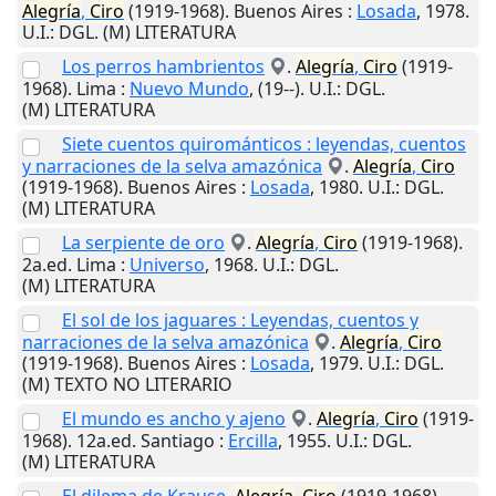
Alegría
,
Ciro
(1919-1968).
Buenos Aires
:
Losada
,
1978
.
U.I.
: DGL. (M) LITERATURA
Los perros hambrientos
.
Alegría
,
Ciro
(1919-
1968).
Lima
:
Nuevo Mundo
,
(19--)
.
U.I.
: DGL.
(M) LITERATURA
Siete cuentos quirománticos : leyendas, cuentos
y narraciones de la selva amazónica
.
Alegría
,
Ciro
(1919-1968).
Buenos Aires
:
Losada
,
1980
.
U.I.
: DGL.
(M) LITERATURA
La serpiente de oro
.
Alegría
,
Ciro
(1919-1968).
2a.ed.
Lima
:
Universo
,
1968
.
U.I.
: DGL.
(M) LITERATURA
El sol de los jaguares : Leyendas, cuentos y
narraciones de la selva amazónica
.
Alegría
,
Ciro
(1919-1968).
Buenos Aires
:
Losada
,
1979
.
U.I.
: DGL.
(M) TEXTO NO LITERARIO
El mundo es ancho y ajeno
.
Alegría
,
Ciro
(1919-
1968). 12a.ed.
Santiago
:
Ercilla
,
1955
.
U.I.
: DGL.
(M) LITERATURA