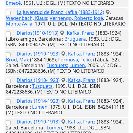
Emecé
,
1951
.
U.I.
: DGL. (M) TEXTO NO LITERARIO
La juventud de Franz Kafka (1883-1912)
.
Wagenbach, Klaus
;
Vernengo, Roberto José
.
Caracas
:
Monte Avila
,
1971
.
U.I.
: DGL. (M) TEXTO NO LITERARIO
Diarios(1910-1913)
.
Kafka, Franz
(1883-1924).
(Libro amigo).
Barcelona
:
Bruguera
,
1983
.
U.I.
: DGL.
ISBN: 8402094775. (M) TEXTO NO LITERARIO
Diarios (1910-1923)
.
Kafka, Franz
(1883-1924);
Brod, Max
(1884-1968);
Formosa, Feliu
. (Fábula; 32).
3a.ed.
Barcelona
:
Tusquets
;
Lumen
,
2005
.
U.I.
: DGL.
ISBN: 8472238636. (M) TEXTO NO LITERARIO
Diarios (1910-1923)
.
Kafka, Franz
(1883-1924).
Barcelona
:
Tusquets
,
1995
.
U.I.
: DGL. ISBN:
8472238636. (M) TEXTO NO LITERARIO
Diarios (1914-1923)
.
Kafka, Franz
(1883-1924).
Barcelona
:
Lumen
,
1975
.
U.I.
: DGL. ISBN: 8426411118.
(M) TEXTO NO LITERARIO
Diarios (1910-1913)
.
Kafka, Franz
(1883-1924).
2a.ed.
Barcelona
:
Lumen
,
1983
.
U.I.
: DGL. ISBN: