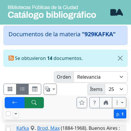
Documentos de la materia
"929KAFKA"
Se obtuvieron
14
documentos.
Orden
Ítems
p.
1
Kafka
.
Brod, Max
(1884-1968).
Buenos Aires
: