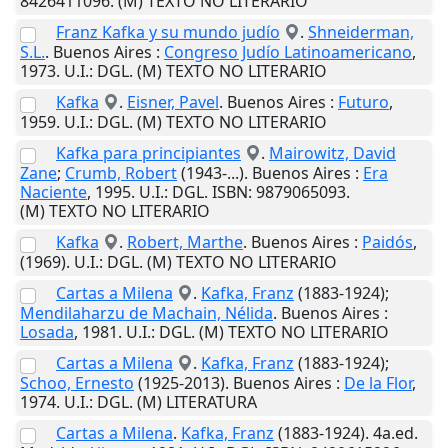
8426411096. (M) TEXTO NO LITERARIO
Franz Kafka y su mundo judío
.
Shneiderman,
S.L.
.
Buenos Aires
:
Congreso Judío Latinoamericano
,
1973
.
U.I.
: DGL. (M) TEXTO NO LITERARIO
Kafka
.
Eisner, Pavel
.
Buenos Aires
:
Futuro
,
1959
.
U.I.
: DGL. (M) TEXTO NO LITERARIO
Kafka para principiantes
.
Mairowitz, David
Zane
;
Crumb, Robert
(1943-...).
Buenos Aires
:
Era
Naciente
,
1995
.
U.I.
: DGL. ISBN: 9879065093.
(M) TEXTO NO LITERARIO
Kafka
.
Robert, Marthe
.
Buenos Aires
:
Paidós
,
(1969)
.
U.I.
: DGL. (M) TEXTO NO LITERARIO
Cartas a Milena
.
Kafka, Franz
(1883-1924);
Mendilaharzu de Machain, Nélida
.
Buenos Aires
:
Losada
,
1981
.
U.I.
: DGL. (M) TEXTO NO LITERARIO
Cartas a Milena
.
Kafka, Franz
(1883-1924);
Schoo, Ernesto
(1925-2013).
Buenos Aires
:
De la Flor
,
1974
.
U.I.
: DGL. (M) LITERATURA
Cartas a Milena
.
Kafka, Franz
(1883-1924). 4a.ed.