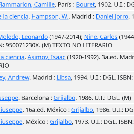
Flammarion, Camille
.
París
:
Bouret
,
1902
.
U.I.
: D
 la ciencia
.
Hampson, W.
.
Madrid
:
Daniel Jorro
,
Moledo, Leonardo
(1947-2014);
Nine, Carlos
(1944
BN: 950071230X. (M) TEXTO NO LITERARIO
a ciencia
.
Asimov, Isaac
(1920-1992). 3a.ed.
Madr
RIO
ey, Andrew
.
Madrid
:
Libsa
,
1994
.
U.I.
: DGL. ISBN
iuseppe
.
Barcelona
:
Grijalbo
,
1986
.
U.I.
: DGL. (M
Giuseppe
. 16a.ed.
México
:
Grijalbo
,
1986
.
U.I.
: DG
Giuseppe
.
México
:
Grijalbo
,
1973
.
U.I.
: DGL. ISBN