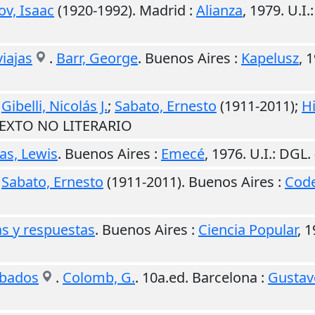
v, Isaac
(1920-1992).
Madrid
:
Alianza
,
1979
.
U.I.
iajas
.
Barr, George
.
Buenos Aires
:
Kapelusz
,
1
.
Gibelli, Nicolás J.
;
Sabato, Ernesto
(1911-2011);
H
 TEXTO NO LITERARIO
s, Lewis
.
Buenos Aires
:
Emecé
,
1976
.
U.I.
: DGL
.
Sabato, Ernesto
(1911-2011).
Buenos Aires
:
Cod
s y respuestas
.
Buenos Aires
:
Ciencia Popular
,
1
abados
.
Colomb, G.
. 10a.ed.
Barcelona
:
Gustavo