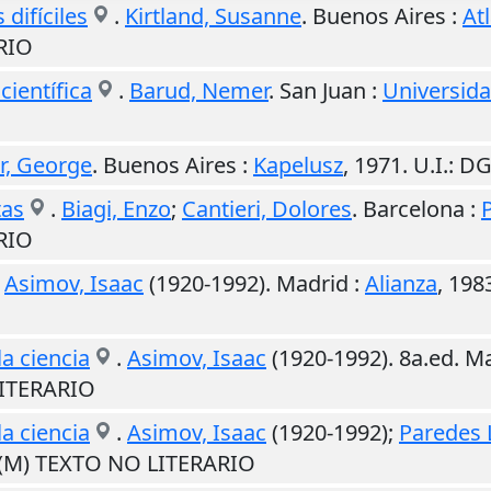
difíciles
.
Kirtland, Susanne
.
Buenos Aires
:
At
RIO
científica
.
Barud, Nemer
.
San Juan
:
Universid
r, George
.
Buenos Aires
:
Kapelusz
,
1971
.
U.I.
: D
tas
.
Biagi, Enzo
;
Cantieri, Dolores
.
Barcelona
:
RIO
.
Asimov, Isaac
(1920-1992).
Madrid
:
Alianza
,
198
a ciencia
.
Asimov, Isaac
(1920-1992). 8a.ed.
Ma
LITERARIO
a ciencia
.
Asimov, Isaac
(1920-1992);
Paredes 
. (M) TEXTO NO LITERARIO