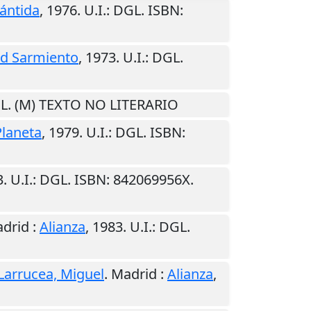
lántida
,
1976
.
U.I.
: DGL. ISBN:
ad Sarmiento
,
1973
.
U.I.
: DGL.
GL. (M) TEXTO NO LITERARIO
Planeta
,
1979
.
U.I.
: DGL. ISBN:
3
.
U.I.
: DGL. ISBN: 842069956X.
drid
:
Alianza
,
1983
.
U.I.
: DGL.
Larrucea, Miguel
.
Madrid
:
Alianza
,