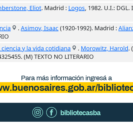
erstone, Eliot
.
Madrid
:
Logos
,
1982
.
U.I.
: DGL.
ncia
.
Asimov, Isaac
(1920-1992).
Madrid
:
Alian
RIO
ciencia y la vida cotidiana
.
Morowitz, Harold
.
74325455. (M) TEXTO NO LITERARIO