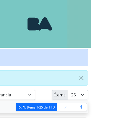
Ítems
p.
1
.
110
Ítems 1-25 de