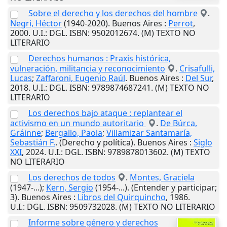
Sobre el derecho y los derechos del hombre
.
Negri, Héctor
(1940-2020).
Buenos Aires
:
Perrot
,
2000
.
U.I.
: DGL. ISBN: 9502012674. (M) TEXTO NO
LITERARIO
Derechos humanos : Praxis histórica,
vulneración, militancia y reconocimiento
.
Crisafulli,
Lucas
;
Zaffaroni, Eugenio Raúl
.
Buenos Aires
:
Del Sur
,
2018
.
U.I.
: DGL. ISBN: 9789874687241. (M) TEXTO NO
LITERARIO
Los derechos bajo ataque : replantear el
activismo en un mundo autoritario
.
De Búrca,
Gráinne
;
Bergallo, Paola
;
Villamizar Santamaría,
Sebastián F.
. (Derecho y política).
Buenos Aires
:
Siglo
XXI
,
2024
.
U.I.
: DGL. ISBN: 9789878013602. (M) TEXTO
NO LITERARIO
Los derechos de todos
.
Montes, Graciela
(1947-...);
Kern, Sergio
(1954-...). (Entender y participar;
3).
Buenos Aires
:
Libros del Quirquincho
,
1986
.
U.I.
: DGL. ISBN: 9509732028. (M) TEXTO NO LITERARIO
Informe sobre género y derechos