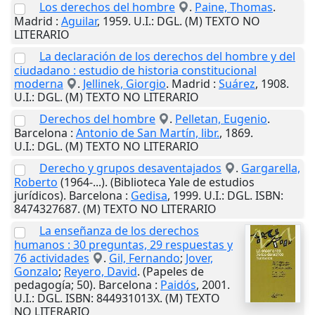
Los derechos del hombre
.
Paine, Thomas
.
Madrid
:
Aguilar
,
1959
.
U.I.
: DGL. (M) TEXTO NO
LITERARIO
La declaración de los derechos del hombre y del
ciudadano : estudio de historia constitucional
moderna
.
Jellinek, Giorgio
.
Madrid
:
Suárez
,
1908
.
U.I.
: DGL. (M) TEXTO NO LITERARIO
Derechos del hombre
.
Pelletan, Eugenio
.
Barcelona
:
Antonio de San Martín, libr.
,
1869
.
U.I.
: DGL. (M) TEXTO NO LITERARIO
Derecho y grupos desaventajados
.
Gargarella,
Roberto
(1964-...). (Biblioteca Yale de estudios
jurídicos).
Barcelona
:
Gedisa
,
1999
.
U.I.
: DGL. ISBN:
8474327687. (M) TEXTO NO LITERARIO
La enseñanza de los derechos
humanos : 30 preguntas, 29 respuestas y
76 actividades
.
Gil, Fernando
;
Jover,
Gonzalo
;
Reyero, David
. (Papeles de
pedagogía; 50).
Barcelona
:
Paidós
,
2001
.
U.I.
: DGL. ISBN: 844931013X. (M) TEXTO
NO LITERARIO