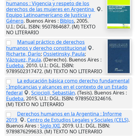
humanos : Vigencia y respeto de los
derechos de las mujeres en Argentina
.
Equipo Latinoamericano de Justicia y
Género
.
Buenos Aires
:
Biblos
,
2005
.
U.I.
: DGL. ISBN: 9507864687. (M) TEXTO
NO LITERARIO
Manual práctico de derechos
humanos y derecho constitucional
.
Richarte, Darío
;
Ossietinsky, Paula
;
Vázquez, Paula
. (Derecho).
Buenos Aires
:
Eudeba
,
2010
.
U.I.
: DGL. ISBN:
9789502317472. (M) TEXTO NO LITERARIO
La educación básica como derecho fundamental
: Implicancias y alcances en el contexto de un Estado
federal
.
Sciocioli, Sebastián
. (Tesis).
Buenos Aires
:
Eudeba
,
2015
.
U.I.
: DGL. ISBN: 9789502324616.
(M) TEXTO NO LITERARIO
Derechos humanos en la Argentina : Informe
2019
.
Centro de Estudios Legales y Sociales (CELS)
.
Buenos Aires
:
Siglo XXI
,
2019
.
U.I.
: DGL. ISBN:
9789876299633. (M) TEXTO NO LITERARIO