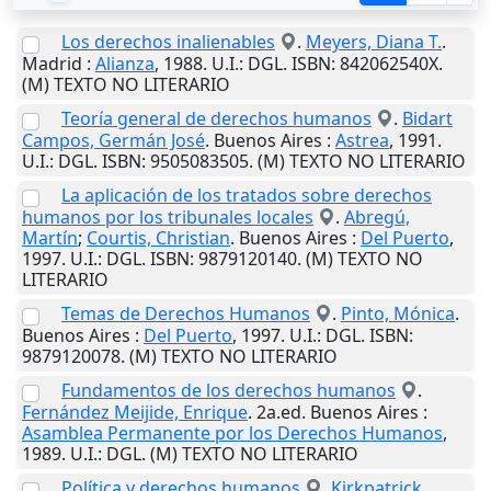
Los derechos inalienables
.
Meyers, Diana T.
.
Madrid
:
Alianza
,
1988
.
U.I.
: DGL. ISBN: 842062540X.
(M) TEXTO NO LITERARIO
Teoría general de derechos humanos
.
Bidart
Campos, Germán José
.
Buenos Aires
:
Astrea
,
1991
.
U.I.
: DGL. ISBN: 9505083505. (M) TEXTO NO LITERARIO
La aplicación de los tratados sobre derechos
humanos por los tribunales locales
.
Abregú,
Martín
;
Courtis, Christian
.
Buenos Aires
:
Del Puerto
,
1997
.
U.I.
: DGL. ISBN: 9879120140. (M) TEXTO NO
LITERARIO
Temas de Derechos Humanos
.
Pinto, Mónica
.
Buenos Aires
:
Del Puerto
,
1997
.
U.I.
: DGL. ISBN:
9879120078. (M) TEXTO NO LITERARIO
Fundamentos de los derechos humanos
.
Fernández Meijide, Enrique
. 2a.ed.
Buenos Aires
:
Asamblea Permanente por los Derechos Humanos
,
1989
.
U.I.
: DGL. (M) TEXTO NO LITERARIO
Política y derechos humanos
.
Kirkpatrick,