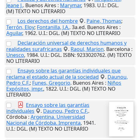
Jeane J.
.
Buenos Aires
:
Marymar
,
1983
.
U.I.
: DGL.
(M) TEXTO NO LITERARIO
Los derechos del hombre
.
Paine, Thomas
;
Terrón, Eloy
;
Fontanilla, J.A.
. 3a.ed.
Buenos Aires
:
Aguilar
,
1962
.
U.I.
: DGL. (M) TEXTO NO LITERARIO
Declaración universal de derechos humanos y
realidades surafricanas
.
Raoul, Marion
.
Barcelona
:
Unesco
,
1984
.
U.I.
: DGL. ISBN: 9233020762. (M) TEXTO
NO LITERARIO
Ensayo sobre las garantías individuales que
reclama el estado actual de la sociedad
.
Daunou,
Pedro C.F.
;
Funes, Gregorio
.
Buenos Aires
:
Niños
Expósitos, impr.
,
1822
.
U.I.
: DGL. (M) TEXTO NO
LITERARIO
Ensayo sobre las garantías
individuales
.
Daunou, Pedro C.F.
.
Córdoba
:
Argentina. Universidad
Nacional de Córdoba. Imprenta
,
1941
.
U.I.
: DGL. (M) TEXTO NO LITERARIO