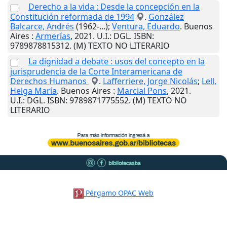
Derecho a la vida : Desde la concepción en la
Constitución reformada de 1994
.
González
Balcarce, Andrés
(1962-...);
Ventura, Eduardo
.
Buenos
Aires
:
Armerías
,
2021
.
U.I.
: DGL. ISBN:
9789878815312. (M) TEXTO NO LITERARIO
La dignidad a debate : usos del concepto en la
jurisprudencia de la Corte Interamericana de
Derechos Humanos
.
Lafferriere, Jorge Nicolás
;
Lell,
Helga María
.
Buenos Aires
:
Marcial Pons
,
2021
.
U.I.
: DGL. ISBN: 9789871775552. (M) TEXTO NO
LITERARIO
Pérgamo OPAC Web