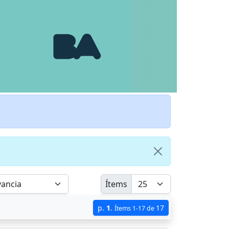
Ítems
p.
1
.
17
Ítems 1-17 de