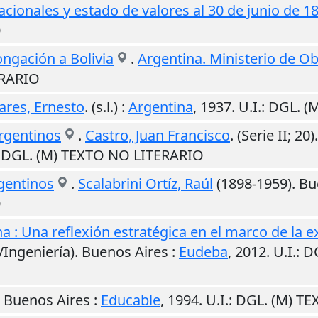
cionales y estado de valores al 30 de junio de 1
O
ongación a Bolivia
.
Argentina. Ministerio de Ob
ERARIO
ares, Ernesto
.
(s.l.)
:
Argentina
,
1937
.
U.I.
: DGL. 
argentinos
.
Castro, Juan Francisco
. (Serie II; 20)
: DGL. (M) TEXTO NO LITERARIO
rgentinos
.
Scalabrini Ortíz, Raúl
(1898-1959).
Bu
O
na : Una reflexión estratégica en el marco de la e
/Ingeniería).
Buenos Aires
:
Eudeba
,
2012
.
U.I.
: D
.
Buenos Aires
:
Educable
,
1994
.
U.I.
: DGL. (M) T