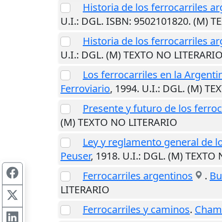
Historia de los ferrocarriles a
U.I.
: DGL. ISBN: 9502101820. (M) 
Historia de los ferrocarriles a
U.I.
: DGL. (M) TEXTO NO LITERARI
Los ferrocarriles en la Argent
Ferroviario
,
1994
.
U.I.
: DGL. (M) T
Presente y futuro de los ferroc
(M) TEXTO NO LITERARIO
Ley y reglamento general de lo
Peuser
,
1918
.
U.I.
: DGL. (M) TEXTO
Ferrocarriles argentinos
.
Bu
LITERARIO
Ferrocarriles y caminos
.
Chamo