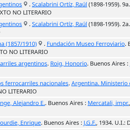
rgentinos
.
Scalabrini Ortíz, Raúl
(1898-1959). 9a
TEXTO NO LITERARIO
rgentinos
.
Scalabrini Ortíz, Raúl
(1898-1959). 2a
O
ina (1857/1910)
.
Fundación Museo Ferroviario
.
EXTO NO LITERARIO
arriles argentinos
.
Roig, Honorio
.
Buenos Aires
:
s ferrocarriles nacionales
.
Argentina. Ministerio
 NO LITERARIO
nge, Alejandro E.
.
Buenos Aires
:
Mercatali, impr.
urdie, Enrique
.
Buenos Aires
:
J.G.F.
,
1934
.
U.I.
: 