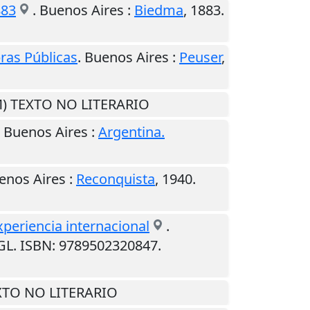
883
.
Buenos Aires
:
Biedma
,
1883
.
ras Públicas
.
Buenos Aires
:
Peuser
,
(M) TEXTO NO LITERARIO
.
Buenos Aires
:
Argentina.
enos Aires
:
Reconquista
,
1940
.
xperiencia internacional
.
GL. ISBN: 9789502320847.
EXTO NO LITERARIO