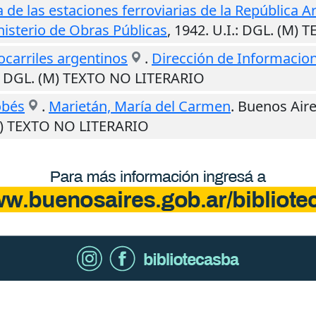
 de las estaciones ferroviarias de la República A
nisterio de Obras Públicas
,
1942
.
U.I.
: DGL. (M) 
ocarriles argentinos
.
Dirección de Informacion
: DGL. (M) TEXTO NO LITERARIO
obés
.
Marietán, María del Carmen
.
Buenos Air
M) TEXTO NO LITERARIO