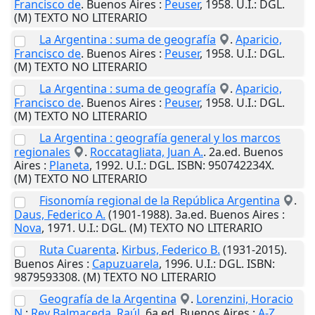
Francisco de
.
Buenos Aires
:
Peuser
,
1958
.
U.I.
: DGL.
(M) TEXTO NO LITERARIO
La Argentina : suma de geografía
.
Aparicio,
Francisco de
.
Buenos Aires
:
Peuser
,
1958
.
U.I.
: DGL.
(M) TEXTO NO LITERARIO
La Argentina : suma de geografía
.
Aparicio,
Francisco de
.
Buenos Aires
:
Peuser
,
1958
.
U.I.
: DGL.
(M) TEXTO NO LITERARIO
La Argentina : geografía general y los marcos
regionales
.
Roccatagliata, Juan A.
. 2a.ed.
Buenos
Aires
:
Planeta
,
1992
.
U.I.
: DGL. ISBN: 950742234X.
(M) TEXTO NO LITERARIO
Fisonomía regional de la República Argentina
.
Daus, Federico A.
(1901-1988). 3a.ed.
Buenos Aires
:
Nova
,
1971
.
U.I.
: DGL. (M) TEXTO NO LITERARIO
Ruta Cuarenta
.
Kirbus, Federico B.
(1931-2015).
Buenos Aires
:
Capuzuarela
,
1996
.
U.I.
: DGL. ISBN:
9879593308. (M) TEXTO NO LITERARIO
Geografía de la Argentina
.
Lorenzini, Horacio
N.
;
Rey Balmaceda, Raúl
. 6a.ed.
Buenos Aires
:
A-Z
,