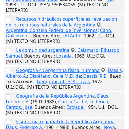
1993
.
U.I.
: DGL. ISBN: 950534059. (M) TEXTO NO
LITERARIO
Recursos hidráulicos superficiales : evaluación
de los recursos naturales de la Argentina
.
Argentina. Consejo Federal de Inversiones
;
Cano,
Guillermo J.
.
Buenos Aires
:
El Autor
,
1962
.
U.I.
: DGL.
(M) TEXTO NO LITERARIO
La comunidad argentina
.
Calamaro, Eduardo
Samuel
.
Buenos Aires
:
Losada
,
1963
.
U.I.
: DGL.
(M) TEXTO NO LITERARIO
Geografía 4 : Argentina física, humana
.
Dassis,
Alberto A.
;
Distéfano, Celia M.D. de
;
Dassis, R.E.
. 8a.ed.
Tres Arroyos
:
Geográfica Tres Arroyos
,
1972
.
U.I.
: DGL. (M) TEXTO NO LITERARIO
Geografía de la República Argentina
.
Daus,
Federico A.
(1901-1988);
García Gache, Federico
;
Cantos, José
.
Buenos Aires
:
Estrada
,
1954
.
U.I.
: DGL.
(M) TEXTO NO LITERARIO
Fisonomía regional de la República Argentina
.
Daus, Federico A.
(1901-1988).
Buenos Aires
:
Nova
,