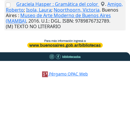
Graciela Hasper : Gramática del color
.
Amigo,
Roberto
;
Isola, Laura
;
Noorthoorn, Victoria
.
Buenos
Aires
:
Museo de Arte Moderno de Buenos Aires
(MAMBA)
,
2016
.
U.I.
: DGL. ISBN: 9789876732789.
(M) TEXTO NO LITERARIO
Pérgamo OPAC Web