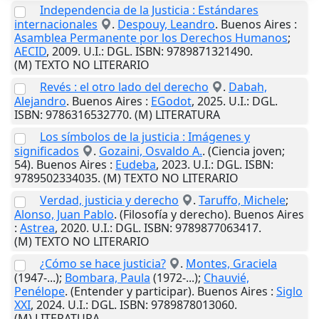
Independencia de la Justicia : Estándares
internacionales
.
Despouy, Leandro
.
Buenos Aires
:
Asamblea Permanente por los Derechos Humanos
;
AECID
,
2009
.
U.I.
: DGL. ISBN: 9789871321490.
(M) TEXTO NO LITERARIO
Revés : el otro lado del derecho
.
Dabah,
Alejandro
.
Buenos Aires
:
EGodot
,
2025
.
U.I.
: DGL.
ISBN: 9786316532770. (M) LITERATURA
Los símbolos de la justicia : Imágenes y
significados
.
Gozaini, Osvaldo A.
. (Ciencia joven;
54).
Buenos Aires
:
Eudeba
,
2023
.
U.I.
: DGL. ISBN:
9789502334035. (M) TEXTO NO LITERARIO
Verdad, justicia y derecho
.
Taruffo, Michele
;
Alonso, Juan Pablo
. (Filosofía y derecho).
Buenos Aires
:
Astrea
,
2020
.
U.I.
: DGL. ISBN: 9789877063417.
(M) TEXTO NO LITERARIO
¿Cómo se hace justicia?
.
Montes, Graciela
(1947-...);
Bombara, Paula
(1972-...);
Chauvié,
Penélope
. (Entender y participar).
Buenos Aires
:
Siglo
XXI
,
2024
.
U.I.
: DGL. ISBN: 9789878013060.
(M) LITERATURA