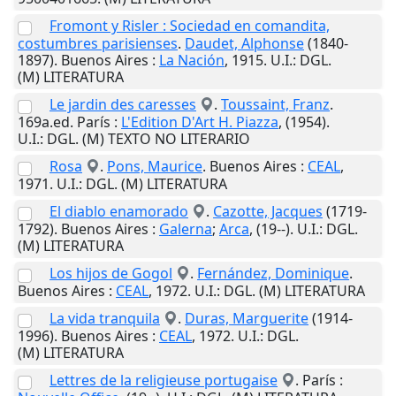
Fromont y Risler : Sociedad en comandita,
costumbres parisienses
.
Daudet, Alphonse
(1840-
1897).
Buenos Aires
:
La Nación
,
1915
.
U.I.
: DGL.
(M) LITERATURA
Le jardin des caresses
.
Toussaint, Franz
.
169a.ed.
París
:
L'Edition D'Art H. Piazza
,
(1954)
.
U.I.
: DGL. (M) TEXTO NO LITERARIO
Rosa
.
Pons, Maurice
.
Buenos Aires
:
CEAL
,
1971
.
U.I.
: DGL. (M) LITERATURA
El diablo enamorado
.
Cazotte, Jacques
(1719-
1792).
Buenos Aires
:
Galerna
;
Arca
,
(19--)
.
U.I.
: DGL.
(M) LITERATURA
Los hijos de Gogol
.
Fernández, Dominique
.
Buenos Aires
:
CEAL
,
1972
.
U.I.
: DGL. (M) LITERATURA
La vida tranquila
.
Duras, Marguerite
(1914-
1996).
Buenos Aires
:
CEAL
,
1972
.
U.I.
: DGL.
(M) LITERATURA
Lettres de la religieuse portugaise
.
París
: