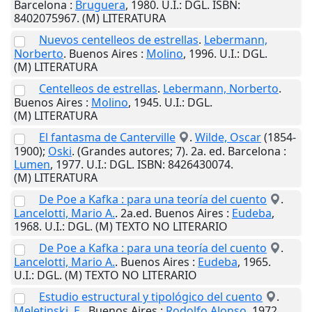
Barcelona
:
Bruguera
,
1980
.
U.I.
: DGL. ISBN:
8402075967. (M) LITERATURA
Nuevos centelleos de estrellas
.
Lebermann,
Norberto
.
Buenos Aires
:
Molino
,
1996
.
U.I.
: DGL.
(M) LITERATURA
Centelleos de estrellas
.
Lebermann, Norberto
.
Buenos Aires
:
Molino
,
1945
.
U.I.
: DGL.
(M) LITERATURA
El fantasma de Canterville
.
Wilde, Oscar
(1854-
1900);
Oski
. (Grandes autores; 7). 2a. ed.
Barcelona
:
Lumen
,
1977
.
U.I.
: DGL. ISBN: 8426430074.
(M) LITERATURA
De Poe a Kafka : para una teoría del cuento
.
Lancelotti, Mario A.
. 2a.ed.
Buenos Aires
:
Eudeba
,
1968
.
U.I.
: DGL. (M) TEXTO NO LITERARIO
De Poe a Kafka : para una teoría del cuento
.
Lancelotti, Mario A.
.
Buenos Aires
:
Eudeba
,
1965
.
U.I.
: DGL. (M) TEXTO NO LITERARIO
Estudio estructural y tipológico del cuento
.
Meletinski, E.
.
Buenos Aires
:
Rodolfo Alonso
,
1972
.