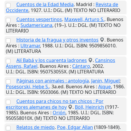
Cuentos de la Edad Media
.
Madrid
:
Revista de
Occidente
,
1927
.
U.I.
: DGL. (M) TEXTO NO LITERARIO
Cuentos vespertinos
.
Maxwell, Arturo S.
.
Buenos
Aires
:
Sudamericana
,
(19--)
.
U.I.
: DGL. (M) TEXTO NO
LITERARIO
Historia de la fragua y otros inventos
.
Buenos
Aires
:
Ultramar
,
1988
.
U.I.
: DGL. ISBN: 9509856010.
(M) LITERATURA
Alí Babá y los cuarenta ladrones
.
Cansinos
Assens, Rafael
.
Buenos Aires
:
Cántaro
,
2002
.
U.I.
: DGL. ISBN: 950753055X. (M) LITERATURA
Páginas con animales : antología
.
Janin, Miguel
;
Posesorski, Hebe S.
. 3a.ed.
Buenos Aires
:
Aique
,
1986
.
U.I.
: DGL. ISBN: 9503066. (M) TEXTO NO LITERARIO
Cuentos para chicos no tan chicos : Por
escritores alemanes de hoy
.
Böll, Heinrich
(1917-
1985).
Buenos Aires
:
Orión
,
1985
.
U.I.
: DGL. ISBN:
950558010X. (M) TEXTO NO LITERARIO
Relatos de miedo
.
Poe, Edgar Allan
(1809-1849).