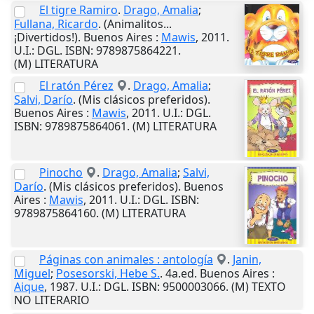
El tigre Ramiro
.
Drago, Amalia
;
Fullana, Ricardo
. (Animalitos...
¡Divertidos!).
Buenos Aires
:
Mawis
,
2011
.
U.I.
: DGL. ISBN: 9789875864221.
(M) LITERATURA
El ratón Pérez
.
Drago, Amalia
;
Salvi, Darío
. (Mis clásicos preferidos).
Buenos Aires
:
Mawis
,
2011
.
U.I.
: DGL.
ISBN: 9789875864061. (M) LITERATURA
Pinocho
.
Drago, Amalia
;
Salvi,
Darío
. (Mis clásicos preferidos).
Buenos
Aires
:
Mawis
,
2011
.
U.I.
: DGL. ISBN:
9789875864160. (M) LITERATURA
Páginas con animales : antología
.
Janin,
Miguel
;
Posesorski, Hebe S.
. 4a.ed.
Buenos Aires
:
Aique
,
1987
.
U.I.
: DGL. ISBN: 9500003066. (M) TEXTO
NO LITERARIO