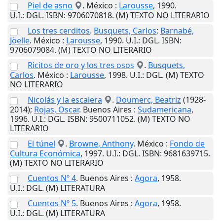
Piel de asno
.
México
:
Larousse
,
1990
.
U.I.
: DGL. ISBN: 9706070818. (M) TEXTO NO LITERARIO
Los tres cerditos
.
Busquets, Carlos
;
Barnabé,
Jöelle
.
México
:
Larousse
,
1990
.
U.I.
: DGL. ISBN:
9706079084. (M) TEXTO NO LITERARIO
Ricitos de oro y los tres osos
.
Busquets,
Carlos
.
México
:
Larousse
,
1998
.
U.I.
: DGL. (M) TEXTO
NO LITERARIO
Nicolás y la escalera
.
Doumerc, Beatriz
(1928-
2014);
Rojas, Oscar
.
Buenos Aires
:
Sudamericana
,
1996
.
U.I.
: DGL. ISBN: 9500711052. (M) TEXTO NO
LITERARIO
El túnel
.
Browne, Anthony
.
México
:
Fondo de
Cultura Económica
,
1997
.
U.I.
: DGL. ISBN: 9681639715.
(M) TEXTO NO LITERARIO
Cuentos Nº 4
.
Buenos Aires
:
Agora
,
1958
.
U.I.
: DGL. (M) LITERATURA
Cuentos Nº 5
.
Buenos Aires
:
Agora
,
1958
.
U.I.
: DGL. (M) LITERATURA