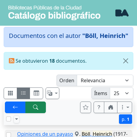
Documentos con el autor
"Böll, Heinrich"
Se obtuvieron
18
documentos.
Orden
Ítems
p.
1
Opiniones de un payaso
.
Böll
,
Heinrich
(1917-