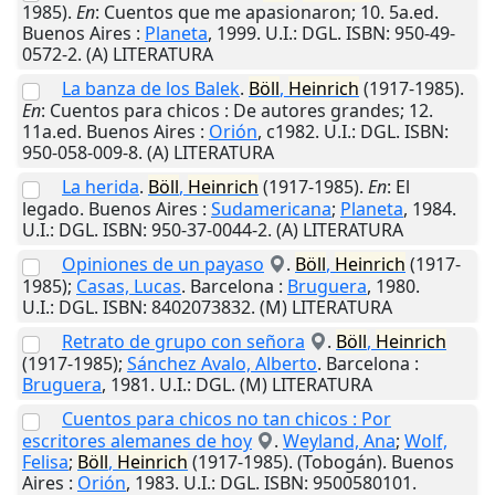
1985).
En
: Cuentos que me apasionaron; 10. 5a.ed.
Buenos Aires
:
Planeta
,
1999
.
U.I.
: DGL. ISBN: 950-49-
0572-2. (A) LITERATURA
La banza de los Balek
.
Böll
,
Heinrich
(1917-1985).
En
: Cuentos para chicos : De autores grandes; 12.
11a.ed.
Buenos Aires
:
Orión
,
c1982
.
U.I.
: DGL. ISBN:
950-058-009-8. (A) LITERATURA
La herida
.
Böll
,
Heinrich
(1917-1985).
En
: El
legado.
Buenos Aires
:
Sudamericana
;
Planeta
,
1984
.
U.I.
: DGL. ISBN: 950-37-0044-2. (A) LITERATURA
Opiniones de un payaso
.
Böll
,
Heinrich
(1917-
1985);
Casas, Lucas
.
Barcelona
:
Bruguera
,
1980
.
U.I.
: DGL. ISBN: 8402073832. (M) LITERATURA
Retrato de grupo con señora
.
Böll
,
Heinrich
(1917-1985);
Sánchez Avalo, Alberto
.
Barcelona
:
Bruguera
,
1981
.
U.I.
: DGL. (M) LITERATURA
Cuentos para chicos no tan chicos : Por
escritores alemanes de hoy
.
Weyland, Ana
;
Wolf,
Felisa
;
Böll
,
Heinrich
(1917-1985). (Tobogán).
Buenos
Aires
:
Orión
,
1983
.
U.I.
: DGL. ISBN: 9500580101.