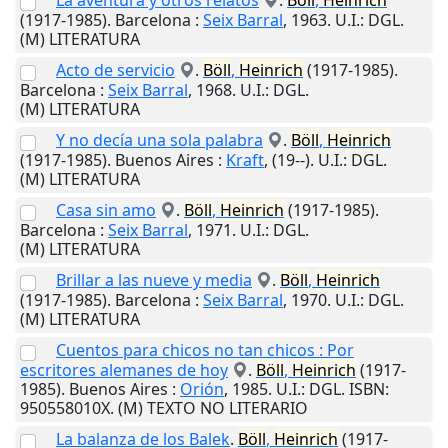
La aventura y otros relatos
.
Böll
,
Heinrich
(1917-1985).
Barcelona
:
Seix Barral
,
1963
.
U.I.
: DGL.
(M) LITERATURA
Acto de servicio
.
Böll
,
Heinrich
(1917-1985).
Barcelona
:
Seix Barral
,
1968
.
U.I.
: DGL.
(M) LITERATURA
Y no decía una sola palabra
.
Böll
,
Heinrich
(1917-1985).
Buenos Aires
:
Kraft
,
(19--)
.
U.I.
: DGL.
(M) LITERATURA
Casa sin amo
.
Böll
,
Heinrich
(1917-1985).
Barcelona
:
Seix Barral
,
1971
.
U.I.
: DGL.
(M) LITERATURA
Brillar a las nueve y media
.
Böll
,
Heinrich
(1917-1985).
Barcelona
:
Seix Barral
,
1970
.
U.I.
: DGL.
(M) LITERATURA
Cuentos para chicos no tan chicos : Por
escritores alemanes de hoy
.
Böll
,
Heinrich
(1917-
1985).
Buenos Aires
:
Orión
,
1985
.
U.I.
: DGL. ISBN:
950558010X. (M) TEXTO NO LITERARIO
La balanza de los Balek
.
Böll
,
Heinrich
(1917-