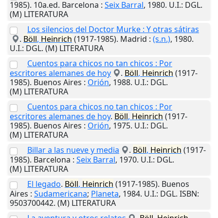
1985). 10a.ed.
Barcelona
:
Seix Barral
,
1980
.
U.I.
: DGL.
(M) LITERATURA
Los silencios del Doctor Murke : Y otras sátiras
.
Böll
,
Heinrich
(1917-1985).
Madrid
:
(s.n.)
,
1980
.
U.I.
: DGL. (M) LITERATURA
Cuentos para chicos no tan chicos : Por
escritores alemanes de hoy
.
Böll
,
Heinrich
(1917-
1985).
Buenos Aires
:
Orión
,
1988
.
U.I.
: DGL.
(M) LITERATURA
Cuentos para chicos no tan chicos : Por
escritores alemanes de hoy
.
Böll
,
Heinrich
(1917-
1985).
Buenos Aires
:
Orión
,
1975
.
U.I.
: DGL.
(M) LITERATURA
Billar a las nueve y media
.
Böll
,
Heinrich
(1917-
1985).
Barcelona
:
Seix Barral
,
1970
.
U.I.
: DGL.
(M) LITERATURA
El legado
.
Böll
,
Heinrich
(1917-1985).
Buenos
Aires
:
Sudamericana
;
Planeta
,
1984
.
U.I.
: DGL. ISBN:
9503700442. (M) LITERATURA