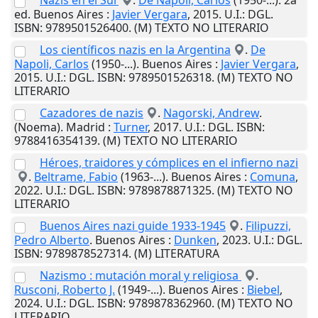
Nazis en el Sur
.
De Napoli, Carlos
(1950-...). 2a
ed.
Buenos Aires
:
Javier Vergara
,
2015
.
U.I.
: DGL.
ISBN: 9789501526400. (M) TEXTO NO LITERARIO
Los científicos nazis en la Argentina
.
De
Napoli, Carlos
(1950-...).
Buenos Aires
:
Javier Vergara
,
2015
.
U.I.
: DGL. ISBN: 9789501526318. (M) TEXTO NO
LITERARIO
Cazadores de nazis
.
Nagorski, Andrew
.
(Noema).
Madrid
:
Turner
,
2017
.
U.I.
: DGL. ISBN:
9788416354139. (M) TEXTO NO LITERARIO
Héroes, traidores y cómplices en el infierno nazi
.
Beltrame, Fabio
(1963-...).
Buenos Aires
:
Comuna
,
2022
.
U.I.
: DGL. ISBN: 9789878871325. (M) TEXTO NO
LITERARIO
Buenos Aires nazi guide 1933-1945
.
Filipuzzi,
Pedro Alberto
.
Buenos Aires
:
Dunken
,
2023
.
U.I.
: DGL.
ISBN: 9789878527314. (M) LITERATURA
Nazismo : mutación moral y religiosa
.
Rusconi, Roberto J.
(1949-...).
Buenos Aires
:
Biebel
,
2024
.
U.I.
: DGL. ISBN: 9789878362960. (M) TEXTO NO
LITERARIO