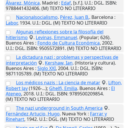
Álvarez, Mónica
.
Madrid
:
Edaf
,
[s.f.]
.
U.I.
: DGL. ISBN:
9788441432406. (M) TEXTO NO LITERARIO
Nacionalsocialismo
.
Pérez, Juan B.
.
Barcelona
:
Labor
,
1934
.
U.I.
: DGL. (M) TEXTO NO LITERARIO
Algunas reflexiones sobre la filosofía del
hitlerismo
.
Levinas, Emmanuel
. (Popular; 626).
Buenos Aires
:
Fondo de Cultura Económica
,
2002
.
U.I.
: DGL. ISBN: 9505572891. (M) TEXTO NO LITERARIO
La dictadura nazi : problemas y perspectivas de
interpretación
.
Kershaw, Ian
. (Historia y cultura).
Buenos Aires
:
Siglo XXI
,
2004
.
U.I.
: DGL. ISBN:
9871105789. (M) TEXTO NO LITERARIO
Los médicos nazis : La ciencia de matar
.
Lifton,
Robert Jay
(1926-...);
Ghelfi, Emilia
.
Buenos Aires
:
El
Ateneo
,
2018
.
U.I.
: DGL. ISBN: 9789500209854.
(M) TEXTO NO LITERARIO
The nazi underground in South America
.
Fernández Artucio, Hugo
.
Nueva York
:
Farrar y
Rinehart
,
1942
.
U.I.
: DGL. (M) TEXTO NO LITERARIO