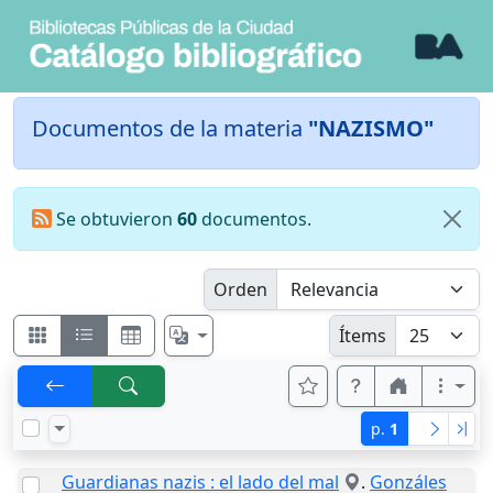
Documentos de la materia
"NAZISMO"
Se obtuvieron
60
documentos.
Orden
Ítems
p.
1
Guardianas nazis : el lado del mal
.
Gonzáles