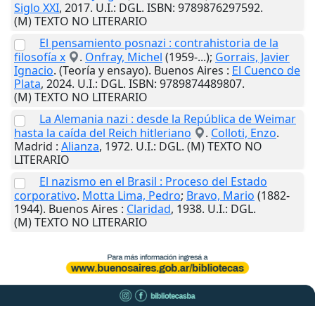
Siglo XXI
,
2017
.
U.I.
: DGL. ISBN: 9789876297592.
(M) TEXTO NO LITERARIO
El pensamiento posnazi : contrahistoria de la
filosofía x
.
Onfray, Michel
(1959-...);
Gorrais, Javier
Ignacio
. (Teoría y ensayo).
Buenos Aires
:
El Cuenco de
Plata
,
2024
.
U.I.
: DGL. ISBN: 9789874489807.
(M) TEXTO NO LITERARIO
La Alemania nazi : desde la República de Weimar
hasta la caída del Reich hitleriano
.
Colloti, Enzo
.
Madrid
:
Alianza
,
1972
.
U.I.
: DGL. (M) TEXTO NO
LITERARIO
El nazismo en el Brasil : Proceso del Estado
corporativo
.
Motta Lima, Pedro
;
Bravo, Mario
(1882-
1944).
Buenos Aires
:
Claridad
,
1938
.
U.I.
: DGL.
(M) TEXTO NO LITERARIO