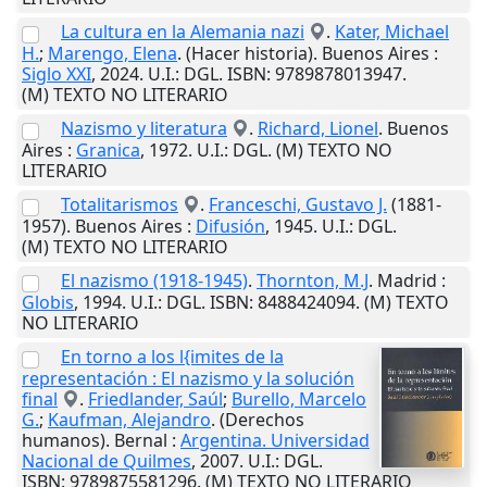
La cultura en la Alemania nazi
.
Kater, Michael
H.
;
Marengo, Elena
. (Hacer historia).
Buenos Aires
:
Siglo XXI
,
2024
.
U.I.
: DGL. ISBN: 9789878013947.
(M) TEXTO NO LITERARIO
Nazismo y literatura
.
Richard, Lionel
.
Buenos
Aires
:
Granica
,
1972
.
U.I.
: DGL. (M) TEXTO NO
LITERARIO
Totalitarismos
.
Franceschi, Gustavo J.
(1881-
1957).
Buenos Aires
:
Difusión
,
1945
.
U.I.
: DGL.
(M) TEXTO NO LITERARIO
El nazismo (1918-1945)
.
Thornton, M.J
.
Madrid
:
Globis
,
1994
.
U.I.
: DGL. ISBN: 8488424094. (M) TEXTO
NO LITERARIO
En torno a los l{imites de la
representación : El nazismo y la solución
final
.
Friedlander, Saúl
;
Burello, Marcelo
G.
;
Kaufman, Alejandro
. (Derechos
humanos).
Bernal
:
Argentina. Universidad
Nacional de Quilmes
,
2007
.
U.I.
: DGL.
ISBN: 9789875581296. (M) TEXTO NO LITERARIO