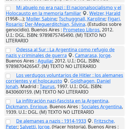
Mi abuelo no era nazi : El nacionalsocialismo y el
Holocausto en la memoria familiar
.
Welzer, Harald
(1958-...);
Moller, Sabine
;
Tschuggnall, Karoline
;
Figari,
Rosario
;
Der-Meguerditchian, Silvina
. (Estudios sobre
genocidio).
Buenos Aires
:
Prometeo Libros
,
2012
.
U.I.
: DGL. ISBN: 9789875745490. (M) TEXTO NO
LITERARIO
Odessa al Sur : La Argentina como refugio de
nazis y criminales de guerra
.
Camarasa, Jorge
.
Buenos Aires
:
Aguilar
,
2012
.
U.I.
: DGL. ISBN:
9789870426547. (M) TEXTO NO LITERARIO
Los verdugos voluntarios de Hitler : los alemanes
corrientes y el holocausto
.
Goldhagen, Daniel
Jonah
.
Madrid
:
Taurus
,
1997
.
U.I.
: DGL. ISBN:
8430600159. (M) TEXTO NO LITERARIO
La infiltración nazi-fascista en la Argentina
.
Dickmann, Enrique
.
Buenos Aires
:
Sociales Argentina
,
1939
.
U.I.
: DGL. (M) TEXTO NO LITERARIO
De alemanes a nazis : 1914-1933
.
Fritzsche,
Peter
;
Salvetti, Jorge
. (Hacer historia).
Buenos Aires
: