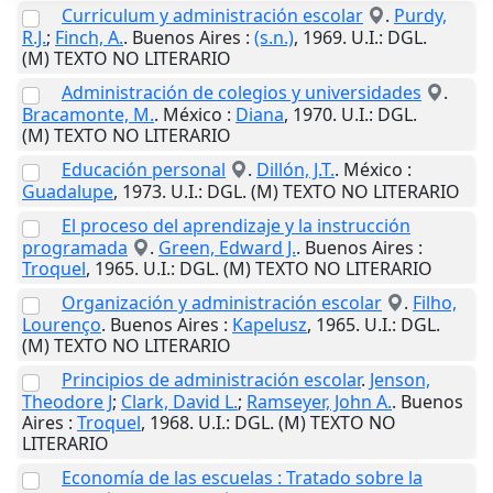
Curriculum y administración escolar
.
Purdy,
R.J.
;
Finch, A.
.
Buenos Aires
:
(s.n.)
,
1969
.
U.I.
: DGL.
(M) TEXTO NO LITERARIO
Administración de colegios y universidades
.
Bracamonte, M.
.
México
:
Diana
,
1970
.
U.I.
: DGL.
(M) TEXTO NO LITERARIO
Educación personal
.
Dillón, J.T.
.
México
:
Guadalupe
,
1973
.
U.I.
: DGL. (M) TEXTO NO LITERARIO
El proceso del aprendizaje y la instrucción
programada
.
Green, Edward J.
.
Buenos Aires
:
Troquel
,
1965
.
U.I.
: DGL. (M) TEXTO NO LITERARIO
Organización y administración escolar
.
Filho,
Lourenço
.
Buenos Aires
:
Kapelusz
,
1965
.
U.I.
: DGL.
(M) TEXTO NO LITERARIO
Principios de administración escolar
.
Jenson,
Theodore J
;
Clark, David L.
;
Ramseyer, John A.
.
Buenos
Aires
:
Troquel
,
1968
.
U.I.
: DGL. (M) TEXTO NO
LITERARIO
Economía de las escuelas : Tratado sobre la