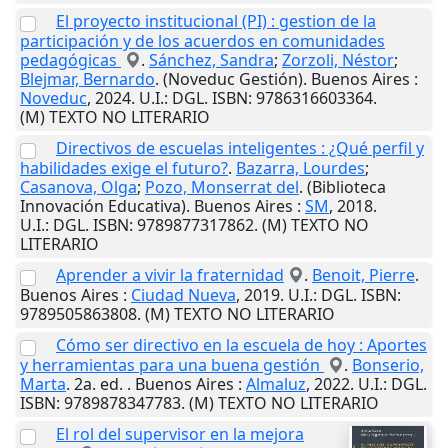
El proyecto institucional (PI) : gestion de la
participación y de los acuerdos en comunidades
pedagógicas
.
Sánchez, Sandra
;
Zorzoli, Néstor
;
Blejmar, Bernardo
. (Noveduc Gestión).
Buenos Aires
:
Noveduc
,
2024
.
U.I.
: DGL. ISBN: 9786316603364.
(M) TEXTO NO LITERARIO
Directivos de escuelas inteligentes : ¿Qué perfil y
habilidades exige el futuro?
.
Bazarra, Lourdes
;
Casanova, Olga
;
Pozo, Monserrat del
. (Biblioteca
Innovación Educativa).
Buenos Aires
:
SM
,
2018
.
U.I.
: DGL. ISBN: 9789877317862. (M) TEXTO NO
LITERARIO
Aprender a vivir la fraternidad
.
Benoit, Pierre
.
Buenos Aires
:
Ciudad Nueva
,
2019
.
U.I.
: DGL. ISBN:
9789505863808. (M) TEXTO NO LITERARIO
Cómo ser directivo en la escuela de hoy : Aportes
y herramientas para una buena gestión
.
Bonserio,
Marta
. 2a. ed. .
Buenos Aires
:
Almaluz
,
2022
.
U.I.
: DGL.
ISBN: 9789878347783. (M) TEXTO NO LITERARIO
El rol del supervisor en la mejora