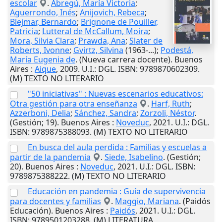
escolar
.
Abregú, María Victoria
;
Aguerrondo, Inés
;
Anijovich, Rebeca
;
Blejmar, Bernardo
;
Brignone de Pouiller,
Patricia
;
Lutteral de McCallum, Moira
;
Mora, Silvia Clara
;
Prawda, Ana
;
Slater de
Roberts, Ivonne
;
Gvirtz, Silvina
(1963-...);
Podestá,
María Eugenia de
. (Nueva carrera docente).
Buenos
Aires
:
Aique
,
2009
.
U.I.
: DGL. ISBN: 9789870602309.
(M) TEXTO NO LITERARIO
"50 iniciativas" : Nuevas escenarios educativos:
Otra gestión para otra enseñanza
.
Harf, Ruth
;
Azzerboni, Delia
;
Sánchez, Sandra
;
Zorzoli, Néstor
.
(Gestión; 19).
Buenos Aires
:
Noveduc
,
2021
.
U.I.
: DGL.
ISBN: 9789875388093. (M) TEXTO NO LITERARIO
En busca del aula perdida : Familias y escuelas a
partir de la pandemia
.
Siede, Isabelino
. (Gestión;
20).
Buenos Aires
:
Noveduc
,
2021
.
U.I.
: DGL. ISBN:
9789875388222. (M) TEXTO NO LITERARIO
Educación en pandemia : Guía de supervivencia
para docentes y familias
.
Maggio, Mariana
. (Paidós
Educación).
Buenos Aires
:
Paidós
,
2021
.
U.I.
: DGL.
ISBN: 9789501203288. (M) LITERATURA