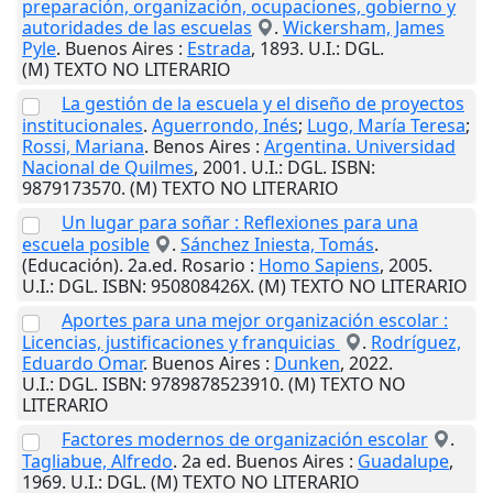
preparación, organización, ocupaciones, gobierno y
autoridades de las escuelas
.
Wickersham, James
Pyle
.
Buenos Aires
:
Estrada
,
1893
.
U.I.
: DGL.
(M) TEXTO NO LITERARIO
La gestión de la escuela y el diseño de proyectos
institucionales
.
Aguerrondo, Inés
;
Lugo, María Teresa
;
Rossi, Mariana
.
Benos Aires
:
Argentina. Universidad
Nacional de Quilmes
,
2001
.
U.I.
: DGL. ISBN:
9879173570. (M) TEXTO NO LITERARIO
Un lugar para soñar : Reflexiones para una
escuela posible
.
Sánchez Iniesta, Tomás
.
(Educación). 2a.ed.
Rosario
:
Homo Sapiens
,
2005
.
U.I.
: DGL. ISBN: 950808426X. (M) TEXTO NO LITERARIO
Aportes para una mejor organización escolar :
Licencias, justificaciones y franquicias
.
Rodríguez,
Eduardo Omar
.
Buenos Aires
:
Dunken
,
2022
.
U.I.
: DGL. ISBN: 9789878523910. (M) TEXTO NO
LITERARIO
Factores modernos de organización escolar
.
Tagliabue, Alfredo
. 2a ed.
Buenos Aires
:
Guadalupe
,
1969
.
U.I.
: DGL. (M) TEXTO NO LITERARIO